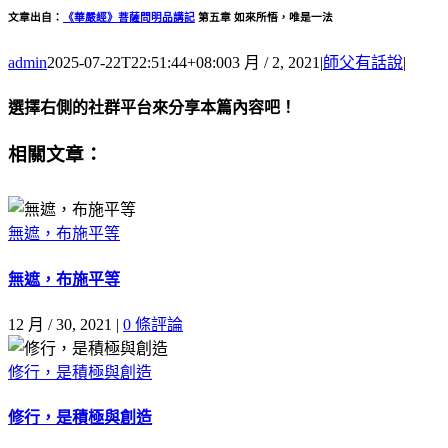
文章出自：
《華嚴經》菩薩問明品講記
第五章 如來所悟，唯是一法
admin
2025-07-22T22:51:44+08:00
3 月 / 2, 2021
|
師父有話說
|
選擇右側的社群平台來分享本篇內容吧！
Facebook
X
Email:
相關文章：
無遮，布施平等
無遮，布施平等
12 月 / 30, 2021
|
0 條評論
修行，是積極與創造
修行，是積極與創造