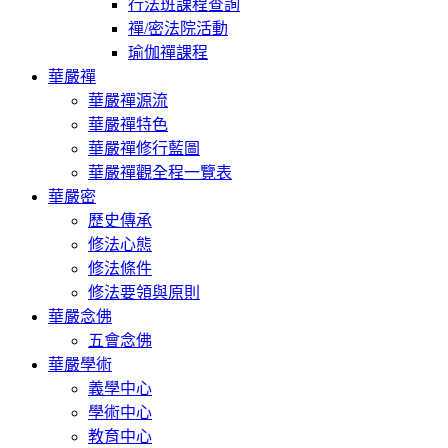
行法班課程查詢
禪/密法院活動
瑜伽禪課程
華嚴禪
華嚴禪源流
華嚴禪特色
華嚴禪修行藍圖
華嚴禪觀全程一覽表
華嚴密
歷史傳承
修法心態
修法條件
修法要領與原則
華嚴念佛
五會念佛
華嚴學術
義學中心
學術中心
教育中心