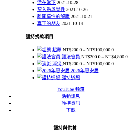
活在當下
2021-10-28
契入點與覺性
2021-10-26
離開慣性的解脫
2021-10-21
真正的朋友
2021-10-14
護持捐款項目
價
超薦
NT$
200.0
–
NT$
100,000.0
格
護法會員
NT$
200.0
–
NT$
4,800.0
範
價
消災
NT$
200.0
–
NT$
100,000.0
圍：
格
2026年夏安居
NT$200
範
護持道場
到
N
圍：
NT$100,
YouTube 頻道
NT$200
N
活動訊息
到
NT$100,
護持資訊
下載
護持與供養