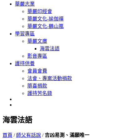
華嚴志業
華嚴印經會
華嚴文化-瑜伽禪
華嚴文化-鶴山嵐
學習專區
華嚴文庫
海雲法語
影音專區
護持供養
會員會費
法會、專案活動捐款
隨喜捐款
護持芳名錄
海雲法語
首頁
/
師父有話說
/
吉凶易測、滿願唯一