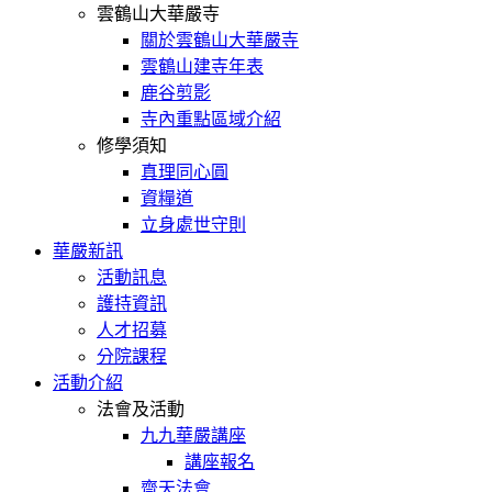
雲鶴山大華嚴寺
關於雲鶴山大華嚴寺
雲鶴山建寺年表
鹿谷剪影
寺內重點區域介紹
修學須知
真理同心圓
資糧道
立身處世守則
華嚴新訊
活動訊息
護持資訊
人才招募
分院課程
活動介紹
法會及活動
九九華嚴講座
講座報名
齋天法會