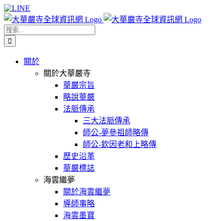
Skip
Facebook
X
WeChat
YouTube
LINE
to
content
搜
索
結
關於
果：
關於大華嚴寺
華嚴宗旨
略說華嚴
法脈傳承
三大法脈傳承
師公-夢參祖師略傳
師公-欽因老和上略傳
歷史沿革
華嚴標誌
海雲繼夢
關於海雲繼夢
導師事略
海雲墨寶