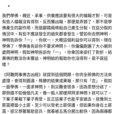
View
Larger
Image
我們學佛，親近、承事、供養應該要有很大的福報才對，可是
有些人福報沒有得到，反而獲凶報，那便是弄錯了。那不是學
佛產生的副作用，而是腳踏兩條船自己產生分裂，在這分裂的
情況中，有些不應該發生的過失都會發生。
譬如你去問神明，
神明告訴你「一」，你就一，大概這個利益你可以得到。現在
學佛了，學佛後告訴你不要求神問卜，你偏偏跑遍了大小廟到
處問神明，假如神明告訴你「一」，你拿回來卻打了對折，結
果佛的教法你未獲益，神明給的幫助你也沒得到。是不是這
樣？
《阿難問事佛吉凶經》就提到這個問題。你完全照佛的方法來
處理，會得到圓滿、殊勝的結果或果報，那只有「吉」。假如
一面學佛，一面求神問卜，則災難會很多，因為思想分歧了，
那倒還不如做個凡夫，像一般人那樣拜拜求神問卜就可以了，
下輩子果報下輩子再受，反正這輩子也能平安過去。就像到土
匪窩裡當小土匪，至少可以受老土匪保護，但如果你身在土匪
窩，卻又想著幫助官兵，我看被五馬分屍比較快，因為兩邊都