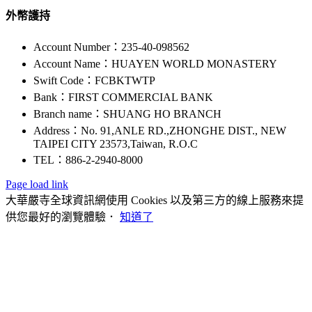
外幣護持
Account Number：235-40-098562
Account Name：HUAYEN WORLD MONASTERY
Swift Code：FCBKTWTP
Bank：FIRST COMMERCIAL BANK
Branch name：SHUANG HO BRANCH
Address：No. 91,ANLE RD.,ZHONGHE DIST., NEW
TAIPEI CITY 23573,Taiwan, R.O.C
TEL：886-2-2940-8000
Page load link
大華嚴寺全球資訊網使用 Cookies 以及第三方的線上服務來提
供您最好的瀏覽體驗．
知道了
Go
to
Top