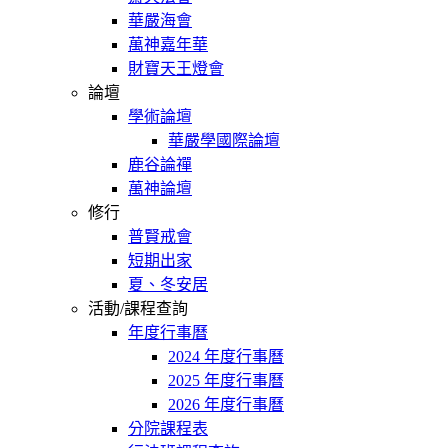
華嚴海會
萬神嘉年華
財寶天王燈會
論壇
學術論壇
華嚴學國際論壇
鹿谷論禪
萬神論壇
修行
普賢戒會
短期出家
夏、冬安居
活動/課程查詢
年度行事曆
2024 年度行事曆
2025 年度行事曆
2026 年度行事曆
分院課程表