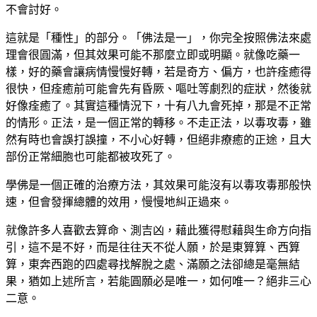
不會討好。
這就是「種性」的部分。「佛法是一」，你完全按照佛法來處
理會很圓滿，但其效果可能不那麼立即或明顯。就像吃藥一
樣，好的藥會讓病情慢慢好轉，若是奇方、偏方，也許痊癒得
很快，但痊癒前可能會先有昏厥、嘔吐等劇烈的症狀，然後就
好像痊癒了。其實這種情況下，十有八九會死掉，那是不正常
的情形。正法，是一個正常的轉移。不走正法，以毒攻毒，雖
然有時也會誤打誤撞，不小心好轉，但絕非療癒的正途，且大
部份正常細胞也可能都被攻死了。
學佛是一個正確的治療方法，其效果可能沒有以毒攻毒那般快
速，但會發揮總體的效用，慢慢地糾正過來。
就像許多人喜歡去算命、測吉凶，藉此獲得慰藉與生命方向指
引，這不是不好，而是往往天不從人願，於是東算算、西算
算，東奔西跑的四處尋找解脫之處、滿願之法卻總是毫無結
果，猶如上述所言，若能圓願必是唯一，如何唯一？絕非三心
二意。