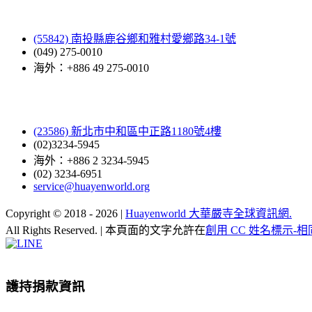
(55842) 南投縣鹿谷鄉和雅村愛鄉路34-1號
(049) 275-0010
海外：+886 49 275-0010
(23586) 新北市中和區中正路1180號4樓
(02)3234-5945
海外：+886 2 3234-5945
(02) 3234-6951
service@huayenworld.org
Copyright © 2018 -
2026 |
Huayenworld 大華嚴寺全球資訊網.
All Rights Reserved. | 本頁面的文字允許在
創用 CC 姓名標示-相
Facebook
X
WeChat
YouTube
LINE
Toggle
Sliding
Bar
護持捐款資訊
Area