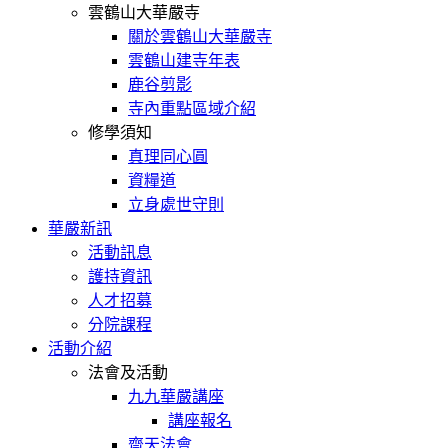
雲鶴山大華嚴寺
關於雲鶴山大華嚴寺
雲鶴山建寺年表
鹿谷剪影
寺內重點區域介紹
修學須知
真理同心圓
資糧道
立身處世守則
華嚴新訊
活動訊息
護持資訊
人才招募
分院課程
活動介紹
法會及活動
九九華嚴講座
講座報名
齋天法會