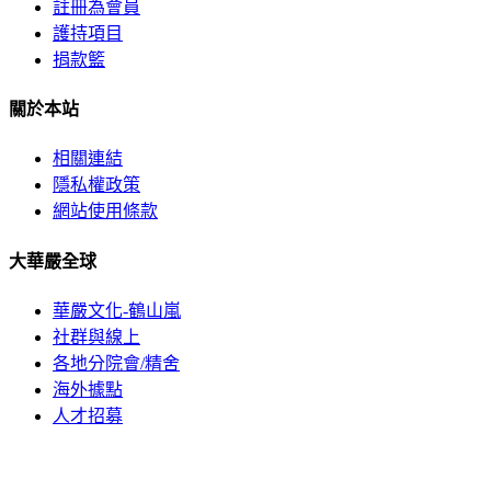
註冊為會員
護持項目
捐款籃
關於本站
相關連結
隱私權政策
網站使用條款
大華嚴全球
華嚴文化-鶴山嵐
社群與線上
各地分院會/精舍
海外據點
人才招募