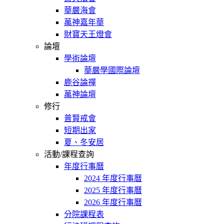
華嚴海會
萬神嘉年華
財寶天王燈會
論壇
學術論壇
華嚴學國際論壇
鹿谷論禪
萬神論壇
修行
普賢戒會
短期出家
夏、冬安居
活動/課程查詢
年度行事曆
2024 年度行事曆
2025 年度行事曆
2026 年度行事曆
分院課程表