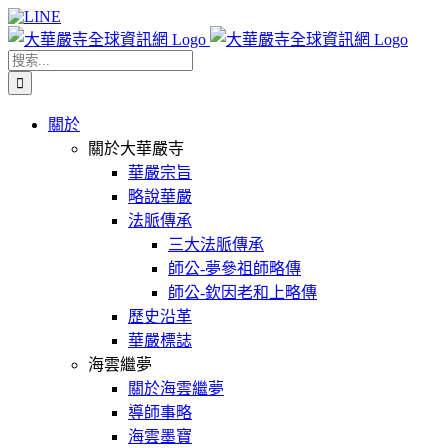
Skip
Facebook
X
WeChat
YouTube
LINE
to
content
搜
索
結
關於
果：
關於大華嚴寺
華嚴宗旨
略說華嚴
法脈傳承
三大法脈傳承
師公-夢參祖師略傳
師公-欽因老和上略傳
歷史沿革
華嚴標誌
海雲繼夢
關於海雲繼夢
導師事略
海雲墨寶