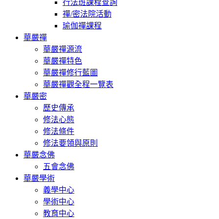
行法班課程查詢
禪/密法院活動
瑜伽禪課程
華嚴禪
華嚴禪源流
華嚴禪特色
華嚴禪修行藍圖
華嚴禪觀全程一覽表
華嚴密
歷史傳承
修法心態
修法條件
修法要領與原則
華嚴念佛
五會念佛
華嚴學術
義學中心
學術中心
教育中心