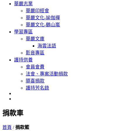
華嚴志業
華嚴印經會
華嚴文化-瑜伽禪
華嚴文化-鶴山嵐
學習專區
華嚴文庫
海雲法語
影音專區
護持供養
會員會費
法會、專案活動捐款
隨喜捐款
護持芳名錄
捐款車
首頁
/
捐款籃