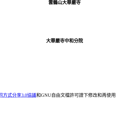
雲鶴山大華嚴寺
大華嚴寺中和分院
同方式分享3.0協議
和GNU自由文檔許可證下修改和再使用