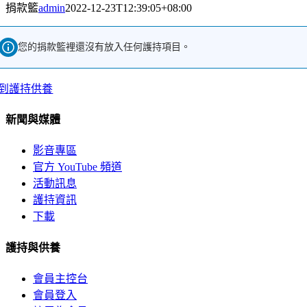
捐款籃
admin
2022-12-23T12:39:05+08:00
您的捐款籃裡還沒有放入任何護持項目。
到護持供養
新聞與媒體
影音專區
官方 YouTube 頻道
活動訊息
護持資訊
下載
護持與供養
會員主控台
會員登入