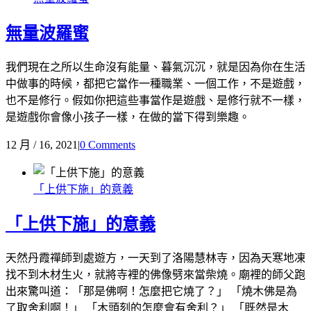
無量波羅蜜
我們現在之所以生命沒有能量、暮氣沉沉，就是因為你在生活
中做事的時候，都把它當作一種職業、一個工作，不是遊戲，
也不是修行。假如你把這些事當作是遊戲、是修行就不一樣，
是遊戲你會像小孩子一樣，在做的當下得到樂趣。
12 月 / 16, 2021
|
0 Comments
「上供下施」的意義
「上供下施」的意義
天然丹霞禪師到處遊方，一天到了洛陽慧林寺，因為天寒地凍
找不到木材生火，就將寺裡的佛像劈來當柴燒。廟裡的師父跑
出來驚叫道：「那是佛啊！怎麼把它燒了？」 「燒木佛是為
了取舍利啊！」 「木頭刻的怎麼會有舍利？」 「既然是木