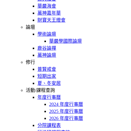
華嚴海會
萬神嘉年華
財寶天王燈會
論壇
學術論壇
華嚴學國際論壇
鹿谷論禪
萬神論壇
修行
普賢戒會
短期出家
夏、冬安居
活動/課程查詢
年度行事曆
2024 年度行事曆
2025 年度行事曆
2026 年度行事曆
分院課程表