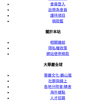
會員登入
註冊為會員
護持項目
捐款籃
關於本站
相關連結
隱私權政策
網站使用條款
大華嚴全球
華嚴文化-鶴山嵐
社群與線上
各地分院會/精舍
海外據點
人才招募