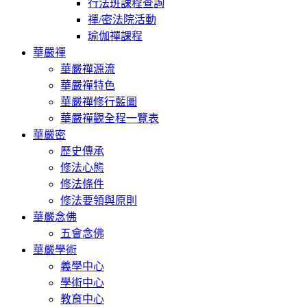
行法班課程查詢
禪/密法院活動
瑜伽禪課程
華嚴禪
華嚴禪源流
華嚴禪特色
華嚴禪修行藍圖
華嚴禪觀全程一覽表
華嚴密
歷史傳承
修法心態
修法條件
修法要領與原則
華嚴念佛
五會念佛
華嚴學術
義學中心
學術中心
教育中心