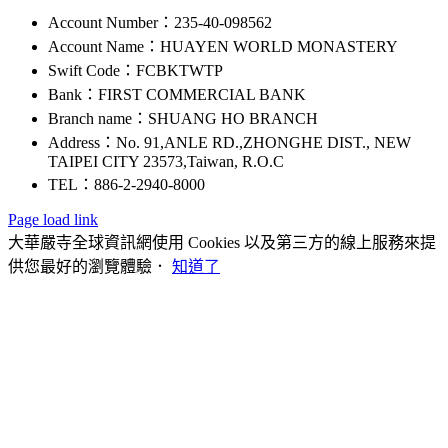
Account Number：235-40-098562
Account Name：HUAYEN WORLD MONASTERY
Swift Code：FCBKTWTP
Bank：FIRST COMMERCIAL BANK
Branch name：SHUANG HO BRANCH
Address：No. 91,ANLE RD.,ZHONGHE DIST., NEW
TAIPEI CITY 23573,Taiwan, R.O.C
TEL：886-2-2940-8000
Page load link
大華嚴寺全球資訊網使用 Cookies 以及第三方的線上服務來提
供您最好的瀏覽體驗．
知道了
Go
to
Top