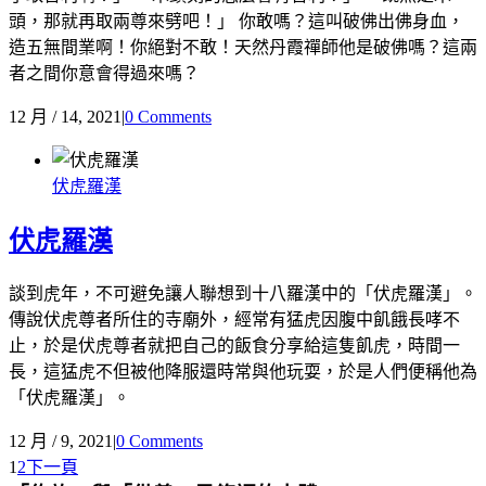
頭，那就再取兩尊來劈吧！」 你敢嗎？這叫破佛出佛身血，
造五無間業啊！你絕對不敢！天然丹霞禪師他是破佛嗎？這兩
者之間你意會得過來嗎？
12 月 / 14, 2021
|
0 Comments
伏虎羅漢
伏虎羅漢
談到虎年，不可避免讓人聯想到十八羅漢中的「伏虎羅漢」。
傳說伏虎尊者所住的寺廟外，經常有猛虎因腹中飢餓長哮不
止，於是伏虎尊者就把自己的飯食分享給這隻飢虎，時間一
長，這猛虎不但被他降服還時常與他玩耍，於是人們便稱他為
「伏虎羅漢」。
12 月 / 9, 2021
|
0 Comments
1
2
下一頁