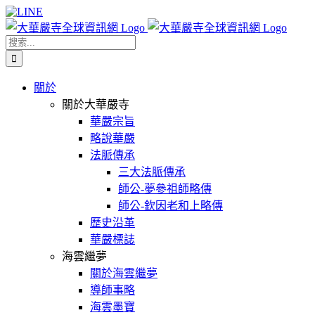
Skip
Facebook
X
WeChat
YouTube
LINE
to
content
搜
索
結
關於
果：
關於大華嚴寺
華嚴宗旨
略說華嚴
法脈傳承
三大法脈傳承
師公-夢參祖師略傳
師公-欽因老和上略傳
歷史沿革
華嚴標誌
海雲繼夢
關於海雲繼夢
導師事略
海雲墨寶