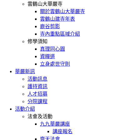
雲鶴山大華嚴寺
關於雲鶴山大華嚴寺
雲鶴山建寺年表
鹿谷剪影
寺內重點區域介紹
修學須知
真理同心圓
資糧道
立身處世守則
華嚴新訊
活動訊息
護持資訊
人才招募
分院課程
活動介紹
法會及活動
九九華嚴講座
講座報名
齋天法會