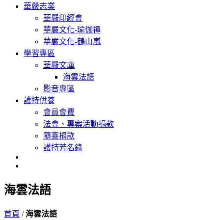
華嚴志業
華嚴印經會
華嚴文化-瑜伽禪
華嚴文化-鶴山嵐
學習專區
華嚴文庫
海雲法語
影音專區
護持供養
會員會費
法會、專案活動捐款
隨喜捐款
護持芳名錄
海雲法語
首頁
/
海雲法語