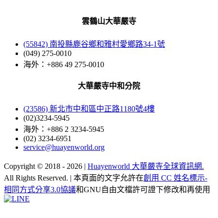
雲鶴山大華嚴寺
(55842) 南投縣鹿谷鄉和雅村愛鄉路34-1號
(049) 275-0010
海外：+886 49 275-0010
大華嚴寺中和分院
(23586) 新北市中和區中正路1180號4樓
(02)3234-5945
海外：+886 2 3234-5945
(02) 3234-6951
service@huayenworld.org
Copyright © 2018 -
2026 |
Huayenworld 大華嚴寺全球資訊網.
All Rights Reserved. | 本頁面的文字允許在
創用 CC 姓名標示-
相同方式分享3.0協議
和GNU自由文檔許可證下修改和再使用
Facebook
X
WeChat
YouTube
LINE
Toggle
Sliding