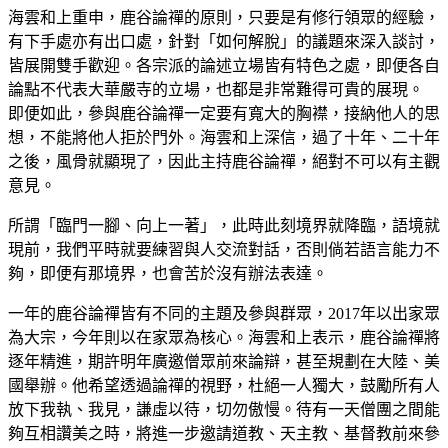
海雲和上重申，鹿谷論禪的原則，只要是有修行領眾的經驗，
有下手處亦有出口處，針對「如何解脫」的議題來深入談討，
皆展開雙手歡迎。各宗派的論述立場皆有特色之處，即便各自
論點不代表大華嚴寺的立場，也都是非常難得可貴的展現。
即便如此，參與鹿谷論禪一定要有寬大的胸襟，接納他人的思
想，不能將他人拒於門外。海雲和上深信，過了十年、二十年
之後，風骨就顯現了，因此主持鹿谷論禪，絕對不可以有主觀
意見。
所謂「臨門一腳、向上一著」，此時此刻境界就降臨，語境就
現前，我們平時就要練習與人交流對話，否則倘若語言能力不
夠，即便有那境界，也會苦於沒有辦法表達。
一年的鹿谷論禪皆有不同的主題及參與群眾，2017年以出家眾
為大宗，今年則以在家眾為核心。海雲和上表示，鹿谷論禪將
逐年精進，期許明年廣邀僧眾前來論辯，甚至規劃在大陸、美
國舉辦。他希望透過論禪的視野，杜絕一人獨大，鼓勵所有人
放下我執、我見，謙虛以待，切勿傲慢。待有一天僧團之間能
夠互相讚美之時，將進一步邀請道教、天主教、基督教前來參