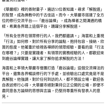
《華嚴經》裡的善財童子，遍訪53位善知識，尋求「解脫道」
的智慧，成為佛教中的千古佳話。而今，大華嚴寺搭建了全方
位的修行交流平台──「鹿谷論禪」，成為禪者之間溝通的橋
樑，希冀各界踏上這個平台，踴躍分享解脫道。
「所有全世界在領眾修行的人，我們都邀請。」海雲和上重視
「行法」如何修，對於所有分享的論點，抱持包容、接納、欣
賞的態度。他著重於檢視各禪師的領眾經驗，要看的是「行法
在哪裡？」只要是實踐者、有領眾的實務經驗的人，都歡迎來
到鹿谷論禪實踐，讓大家了解你追求解脫的方法！
海雲和上率領大華嚴寺僧團打造「鹿谷論壇」這個交流禪法的
平台，邀集各界暢談修行的下手處，並檢驗出口處究竟是不是
真解脫。他強調，對於任何到訪的人，都不預設立場，歡迎各
自表述修行心得，大華嚴寺絕對秉持公正公開的立場，即便不
盡同意各方論辯的思想與言論，仍堅持尊重所有發表人的意
見。