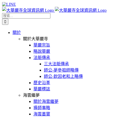
Skip
Facebook
X
WeChat
YouTube
LINE
to
content
搜
索
結
關於
果：
關於大華嚴寺
華嚴宗旨
略說華嚴
法脈傳承
三大法脈傳承
師公-夢參祖師略傳
師公-欽因老和上略傳
歷史沿革
華嚴標誌
海雲繼夢
關於海雲繼夢
導師事略
海雲墨寶