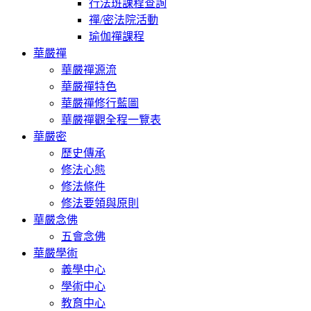
行法班課程查詢
禪/密法院活動
瑜伽禪課程
華嚴禪
華嚴禪源流
華嚴禪特色
華嚴禪修行藍圖
華嚴禪觀全程一覽表
華嚴密
歷史傳承
修法心態
修法條件
修法要領與原則
華嚴念佛
五會念佛
華嚴學術
義學中心
學術中心
教育中心