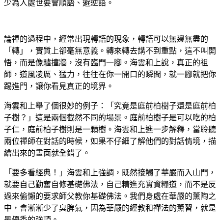
少為人處世要會順語、避逆語。
論禪的過程中，經常出現轉語的現象，轉語可以無邊無盡的
「轉」，實質上卻毫無意義。轉來轉去講不到重點，這不叫開
悟，而是像驢撞牆，沒有臨門一腳。海雲和上說，真正的祖
師，道風凌厲、猛力，往往在你一開口的瞬間，就一腳就把你
踢進門，讓你看見真正的境界。
海雲和上舉了個很妙的例子：「究竟是庭前柏樹子還是庭前柏
子樹？」這是兩個截然不同的場景。庭前柏樹子是可以吃的柏
子仁，庭前柏子樹則是一顆樹。海雲和上進一步解釋，當聆聽
兩位禪師在對話的時候，如果不仔細了解他們的對話情境，描
繪出來的畫面就全錯了。
「要多看經典！」海雲和上強調，既然接觸了華嚴而入山門，
就要自己勤奮自修基礎佛法，自己精進充實資糧道，而不是反
過來偷懶的要求師父教你基礎佛法。我們身處在華嚴的薰陶之
中，會漸漸少了臭脾氣，因為華嚴的經教和禪法的薰習，就是
最優秀的強項。