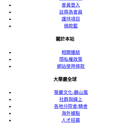
會員登入
註冊為會員
護持項目
捐款籃
關於本站
相關連結
隱私權政策
網站使用條款
大華嚴全球
華嚴文化-鶴山嵐
社群與線上
各地分院會/精舍
海外據點
人才招募