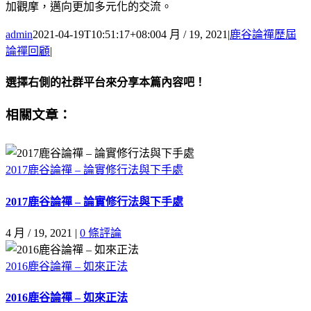
加觀摩，邁向更加多元化的交流。
admin
2021-04-19T10:51:17+08:00
4 月 / 19, 2021
|
鹿谷論禪歷屆
論禪回顧
|
選擇右側的社群平台來分享本篇內容吧！
Facebook
X
Email:
相關文章：
2017鹿谷論禪 – 論實修行法與下手處
2017鹿谷論禪 – 論實修行法與下手處
4 月 / 19, 2021
|
0 條評論
2016鹿谷論禪 – 如來正法
2016鹿谷論禪 – 如來正法