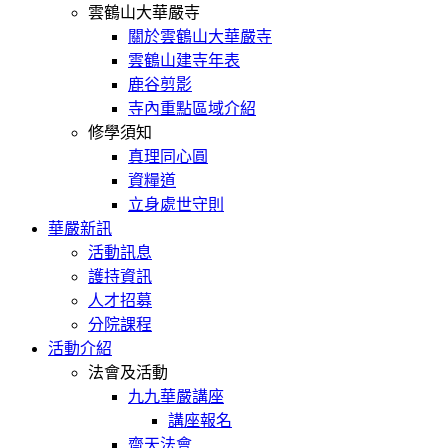
雲鶴山大華嚴寺
關於雲鶴山大華嚴寺
雲鶴山建寺年表
鹿谷剪影
寺內重點區域介紹
修學須知
真理同心圓
資糧道
立身處世守則
華嚴新訊
活動訊息
護持資訊
人才招募
分院課程
活動介紹
法會及活動
九九華嚴講座
講座報名
齋天法會