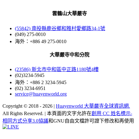
雲鶴山大華嚴寺
(55842) 南投縣鹿谷鄉和雅村愛鄉路34-1號
(049) 275-0010
海外：+886 49 275-0010
大華嚴寺中和分院
(23586) 新北市中和區中正路1180號4樓
(02)3234-5945
海外：+886 2 3234-5945
(02) 3234-6951
service@huayenworld.org
Copyright © 2018 -
2026 |
Huayenworld 大華嚴寺全球資訊網.
All Rights Reserved. | 本頁面的文字允許在
創用 CC 姓名標示-
相同方式分享3.0協議
和GNU自由文檔許可證下修改和再使用
Facebook
X
WeChat
YouTube
LINE
Toggle
Sliding