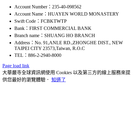
Account Number：235-40-098562
Account Name：HUAYEN WORLD MONASTERY
Swift Code：FCBKTWTP
Bank：FIRST COMMERCIAL BANK
Branch name：SHUANG HO BRANCH
Address：No. 91,ANLE RD.,ZHONGHE DIST., NEW
TAIPEI CITY 23573,Taiwan, R.O.C
TEL：886-2-2940-8000
Page load link
大華嚴寺全球資訊網使用 Cookies 以及第三方的線上服務來提
供您最好的瀏覽體驗．
知道了
Go
to
Top