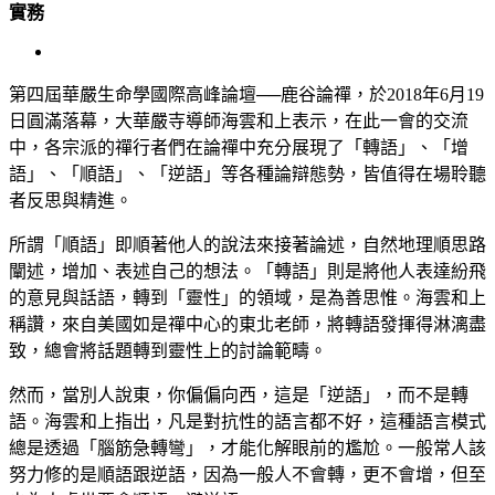
實務
View
Larger
Image
第四屆華嚴生命學國際高峰論壇──鹿谷論禪，於2018年6月19
日圓滿落幕，大華嚴寺導師海雲和上表示，在此一會的交流
中，各宗派的禪行者們在論禪中充分展現了「轉語」、「增
語」、「順語」、「逆語」等各種論辯態勢，皆值得在場聆聽
者反思與精進。
所謂「順語」即順著他人的說法來接著論述，自然地理順思路
闡述，增加、表述自己的想法。「轉語」則是將他人表達紛飛
的意見與話語，轉到「靈性」的領域，是為善思惟。海雲和上
稱讚，來自美國如是禪中心的東北老師，將轉語發揮得淋漓盡
致，總會將話題轉到靈性上的討論範疇。
然而，當別人說東，你偏偏向西，這是「逆語」，而不是轉
語。海雲和上指出，凡是對抗性的語言都不好，這種語言模式
總是透過「腦筋急轉彎」，才能化解眼前的尷尬。一般常人該
努力修的是順語跟逆語，因為一般人不會轉，更不會增，但至