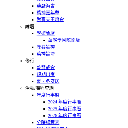
華嚴海會
萬神嘉年華
財寶天王燈會
論壇
學術論壇
華嚴學國際論壇
鹿谷論禪
萬神論壇
修行
普賢戒會
短期出家
夏、冬安居
活動/課程查詢
年度行事曆
2024 年度行事曆
2025 年度行事曆
2026 年度行事曆
分院課程表