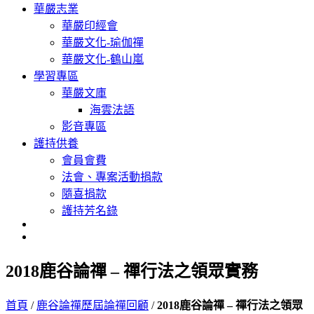
華嚴志業
華嚴印經會
華嚴文化-瑜伽禪
華嚴文化-鶴山嵐
學習專區
華嚴文庫
海雲法語
影音專區
護持供養
會員會費
法會、專案活動捐款
隨喜捐款
護持芳名錄
2018鹿谷論禪 – 禪行法之領眾實務
首頁
/
鹿谷論禪歷屆論禪回顧
/
2018鹿谷論禪 – 禪行法之領眾