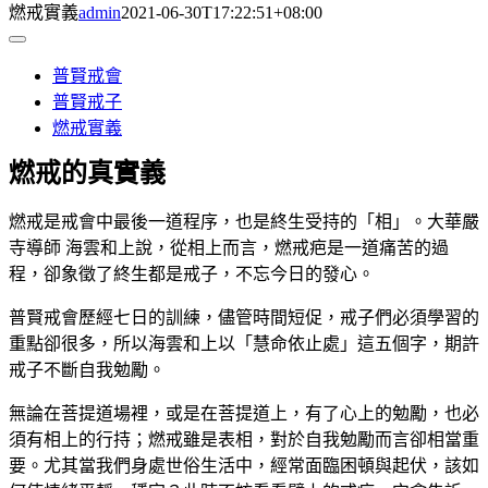
燃戒實義
admin
2021-06-30T17:22:51+08:00
Toggle
Navigation
普賢戒會
普賢戒子
燃戒實義
燃戒的真實義
燃戒是戒會中最後一道程序，也是終生受持的「相」。大華嚴
寺導師 海雲和上說，從相上而言，燃戒疤是一道痛苦的過
程，卻象徵了終生都是戒子，不忘今日的發心。
普賢戒會歷經七日的訓練，儘管時間短促，戒子們必須學習的
重點卻很多，所以海雲和上以「慧命依止處」這五個字，期許
戒子不斷自我勉勵。
無論在菩提道場裡，或是在菩提道上，有了心上的勉勵，也必
須有相上的行持；燃戒雖是表相，對於自我勉勵而言卻相當重
要。尤其當我們身處世俗生活中，經常面臨困頓與起伏，該如