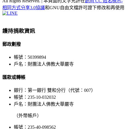
All Rights Reserved. | 本頁面的文字允許在
創用 CC 姓名標示-
相同方式分享3.0協議
和GNU自由文檔許可證下修改和再使用
Facebook
X
WeChat
YouTube
LINE
Toggle
Sliding
Bar
護持捐款資訊
Area
郵政劃撥
帳號：50399894
戶名：財團法人佛教大華嚴寺
匯款或轉帳
銀行：第一銀行 雙和分行（代號：007）
帳號：235-10-032032
戶名：財團法人佛教大華嚴寺
（外幣帳戶）
帳號：235-40-098562