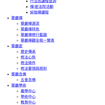
行法班課程查詢
禪/密法院活動
瑜伽禪課程
華嚴禪
華嚴禪源流
華嚴禪特色
華嚴禪修行藍圖
華嚴禪觀全程一覽表
華嚴密
歷史傳承
修法心態
修法條件
修法要領與原則
華嚴念佛
五會念佛
華嚴學術
義學中心
學術中心
教育中心