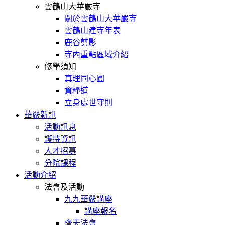
雲鶴山大華嚴寺
關於雲鶴山大華嚴寺
雲鶴山建寺年表
鹿谷剪影
寺內重點區域介紹
修學須知
真理同心圓
資糧道
立身處世守則
華嚴新訊
活動訊息
護持資訊
人才招募
分院課程
活動介紹
法會及活動
九九華嚴講座
講座報名
齋天法會