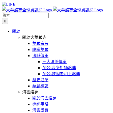
Skip
Facebook
X
WeChat
YouTube
LINE
to
content
搜
索
結
關於
果：
關於大華嚴寺
華嚴宗旨
略說華嚴
法脈傳承
三大法脈傳承
師公-夢參祖師略傳
師公-欽因老和上略傳
歷史沿革
華嚴標誌
海雲繼夢
關於海雲繼夢
導師事略
海雲墨寶