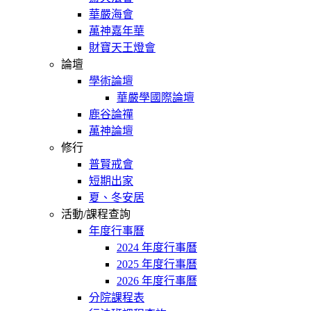
華嚴海會
萬神嘉年華
財寶天王燈會
論壇
學術論壇
華嚴學國際論壇
鹿谷論禪
萬神論壇
修行
普賢戒會
短期出家
夏、冬安居
活動/課程查詢
年度行事曆
2024 年度行事曆
2025 年度行事曆
2026 年度行事曆
分院課程表