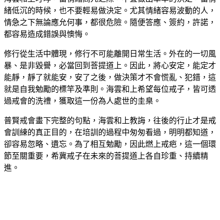
緒低沉的時候，也不要輕易做決定。尤其情緒容易波動的人，
情急之下無論應允何事，都很危險。隨便答應、簽約，許諾，
都容易造成錯誤與懊悔。
修行從生活中體現，修行不可能離開日常生活。外在的一切風
暴、是非毀譽，必當回到菩提道上。因此，將心安定，能定才
能靜，靜了就能安，安了之後，做決策才不會慌亂、犯錯，這
就是自我勉勵的標竿及準則。海雲和上希望每位戒子，皆可透
過戒會的洗禮，獲取這一份為人處世的圭臬。
普賢戒會畫下完整的句點，海雲和上教誨，往後的行止才是戒
會訓練的真正目的，在培訓的過程中匆匆看過，明明都知道，
卻容易忽略、遺忘。為了相互勉勵，因此燃上戒疤，這一個環
節至關重要，希冀戒子在未來的菩提道上各自珍重、持續精
進。