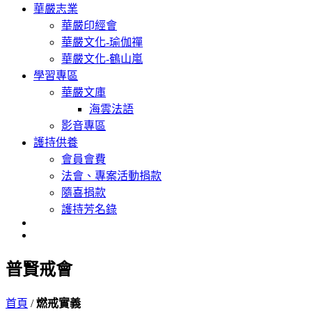
華嚴志業
華嚴印經會
華嚴文化-瑜伽禪
華嚴文化-鶴山嵐
學習專區
華嚴文庫
海雲法語
影音專區
護持供養
會員會費
法會、專案活動捐款
隨喜捐款
護持芳名錄
普賢戒會
首頁
/
燃戒實義