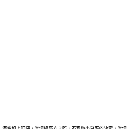
海雲和上叮嚀，當情緒高亢之際，不宜做出草率的決定，當情