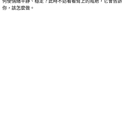
何使情緒平靜、穩定？此時不妨看看臂上的戒疤，它會告訴
你，該怎麼做。