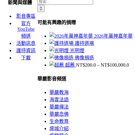
搜
新聞與媒體
索
影音專區
結
可能有興趣的捐贈
官方
果：
YouTube
頻道
2026年萬神嘉年華
活動訊息
護持道場
護持資訊
光明燈
下載
佛像捐造
價
超薦
NT$
200.0
–
NT$
100,000.0
格
華嚴影音頻道
範
圍
NT
華嚴教海
到
海雲法語
NT
華嚴禪法
華嚴念佛
生命教育
壇城介紹