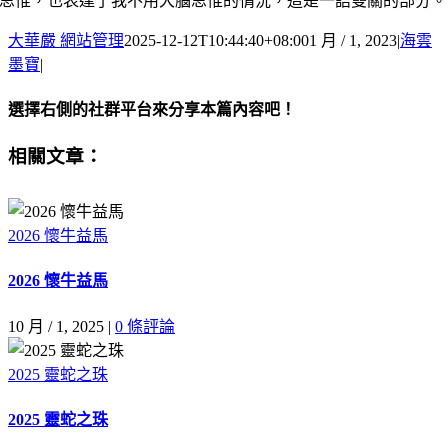
思惟，也表達了我不用大腦思惟的情況，這是一語雙關的部分。
大華嚴 網站管理
2025-12-12T10:44:40+08:00
1 月 / 1, 2023
|
海雲
墨寶
|
選擇右側的社群平台來分享本篇內容吧！
Facebook
X
Email:
相關文章：
2026 懷牛益馬
2026 懷牛益馬
10 月 / 1, 2025
|
0 條評論
2025 靈蛇之珠
2025 靈蛇之珠