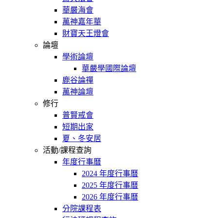
華嚴海會
萬神嘉年華
財寶天王燈會
論壇
學術論壇
華嚴學國際論壇
鹿谷論禪
萬神論壇
修行
普賢戒會
短期出家
夏、冬安居
活動/課程查詢
年度行事曆
2024 年度行事曆
2025 年度行事曆
2026 年度行事曆
分院課程表