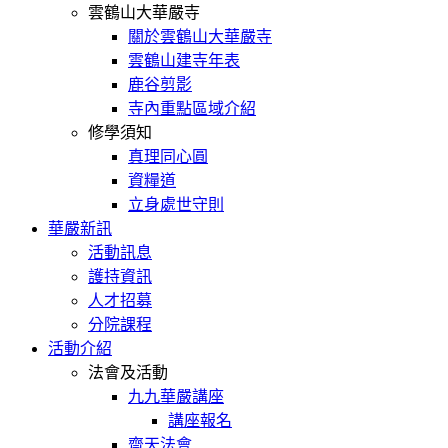
雲鶴山大華嚴寺
關於雲鶴山大華嚴寺
雲鶴山建寺年表
鹿谷剪影
寺內重點區域介紹
修學須知
真理同心圓
資糧道
立身處世守則
華嚴新訊
活動訊息
護持資訊
人才招募
分院課程
活動介紹
法會及活動
九九華嚴講座
講座報名
齋天法會