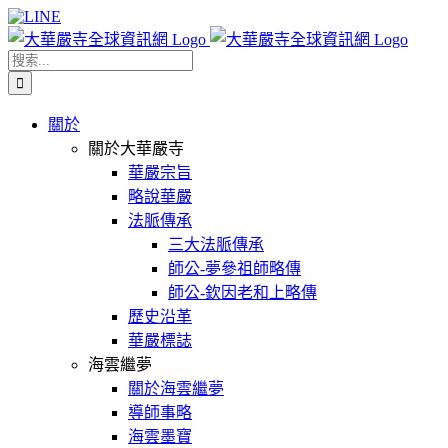
Skip
Facebook
X
WeChat
YouTube
LINE
to
content
搜
索
結
關於
果：
關於大華嚴寺
華嚴宗旨
略說華嚴
法脈傳承
三大法脈傳承
師公-夢參祖師略傳
師公-欽因老和上略傳
歷史沿革
華嚴標誌
海雲繼夢
關於海雲繼夢
導師事略
海雲墨寶