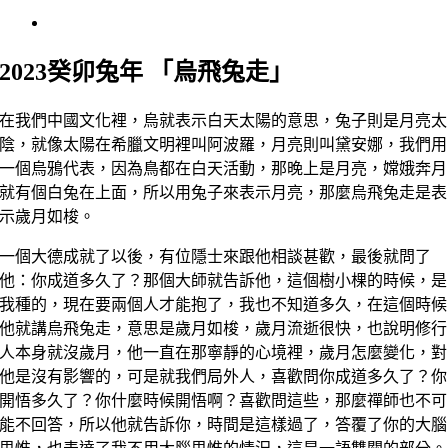
View
Larger
Image
2023癸卯兔年 「烏飛兔走」
在我們中國文化裡，烏就表示白天太陽的意思，兔子則是月亮太
陰，就像太陽在希臘文明裡叫阿波羅，月亮則叫黛安娜，我們用
一個烏鴉代表，因為鳥都在白天活動，那晚上是月亮，嫦娥奔月
就有個白兔在上面，所以用兔子來表示月亮，那麼烏飛兔走是表
示歲月如梭。
一個大德成就了以後，有位隱士來跟他相談甚歡，最後就問了
他：你成道多久了？那個大師就告訴他，這個樹小棵的時候，是
我種的，現在要兩個人才能抱了，我也不知道多久，在這個時候
他就講烏飛兔走，意思是歲月如梭，歲月流逝很快，也說明修行
人本身就沒歲月，他一直在那寧靜的心境裡，歲月怎麼變化，對
他是沒有影響的，可是就我們局外人，喜歡問你成道多久了？你
開悟多久了？你什麼時候開悟啊？喜歡問這些，那麼禪師也不可
能不回答，所以他就告訴你，時間是這樣過了，答覆了你的大腦