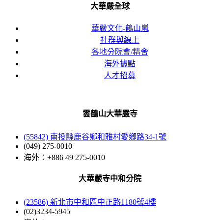
大華嚴全球
華嚴文化-鶴山嵐
社群與線上
各地分院會/精舍
海外據點
人才招募
雲鶴山大華嚴寺
(55842) 南投縣鹿谷鄉和雅村愛鄉路34-1號
(049) 275-0010
海外：+886 49 275-0010
大華嚴寺中和分院
(23586) 新北市中和區中正路1180號4樓
(02)3234-5945