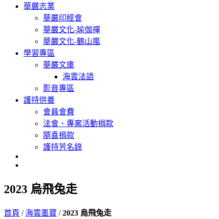
華嚴志業
華嚴印經會
華嚴文化-瑜伽禪
華嚴文化-鶴山嵐
學習專區
華嚴文庫
海雲法語
影音專區
護持供養
會員會費
法會、專案活動捐款
隨喜捐款
護持芳名錄
2023 烏飛兔走
首頁
/
海雲墨寶
/
2023 烏飛兔走