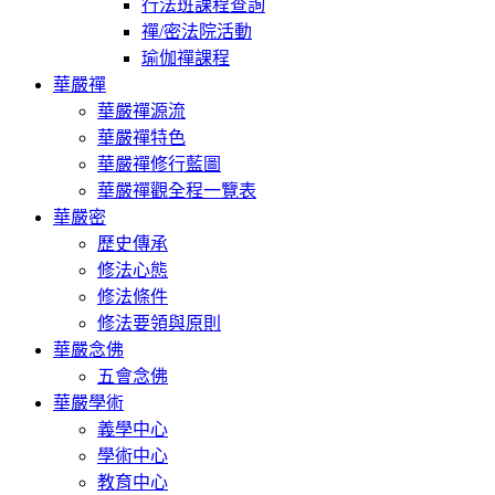
行法班課程查詢
禪/密法院活動
瑜伽禪課程
華嚴禪
華嚴禪源流
華嚴禪特色
華嚴禪修行藍圖
華嚴禪觀全程一覽表
華嚴密
歷史傳承
修法心態
修法條件
修法要領與原則
華嚴念佛
五會念佛
華嚴學術
義學中心
學術中心
教育中心