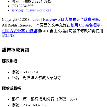
海外：+886 2 3234-5945
(02) 3234-6951
service@huayenworld.org
Copyright © 2018 -
2026 |
Huayenworld 大華嚴寺全球資訊網.
All Rights Reserved. | 本頁面的文字允許在
創用 CC 姓名標示-
相同方式分享3.0協議
和GNU自由文檔許可證下修改和再使用
Facebook
X
WeChat
YouTube
LINE
Toggle
Sliding
Bar
護持捐款資訊
Area
郵政劃撥
帳號：50399894
戶名：財團法人佛教大華嚴寺
匯款或轉帳
銀行：第一銀行 雙和分行（代號：007）
帳號：235-10-032032