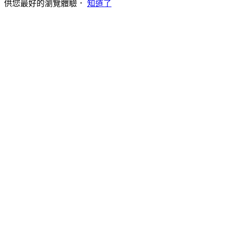
供您最好的瀏覽體驗．
知道了
Go
to
Top