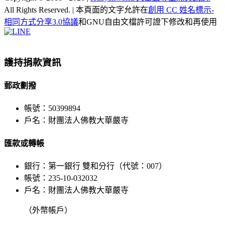
All Rights Reserved. | 本頁面的文字允許在
創用 CC 姓名標示-
相同方式分享3.0協議
和GNU自由文檔許可證下修改和再使用
Facebook
X
WeChat
YouTube
LINE
Toggle
Sliding
Bar
護持捐款資訊
Area
郵政劃撥
帳號：50399894
戶名：財團法人佛教大華嚴寺
匯款或轉帳
銀行：第一銀行 雙和分行（代號：007）
帳號：235-10-032032
戶名：財團法人佛教大華嚴寺
（外幣帳戶）