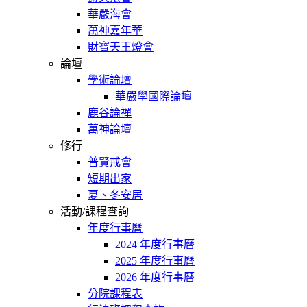
華嚴海會
萬神嘉年華
財寶天王燈會
論壇
學術論壇
華嚴學國際論壇
鹿谷論禪
萬神論壇
修行
普賢戒會
短期出家
夏、冬安居
活動/課程查詢
年度行事曆
2024 年度行事曆
2025 年度行事曆
2026 年度行事曆
分院課程表