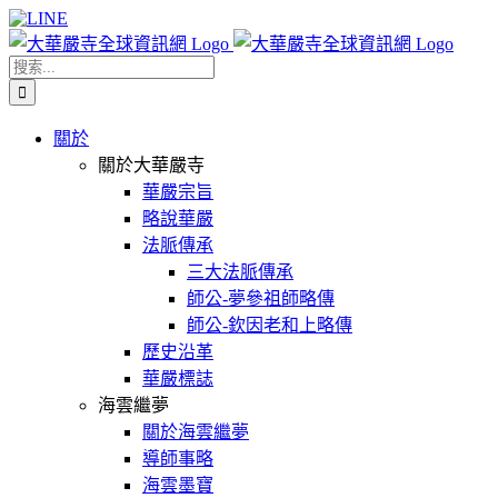
Skip
Facebook
X
WeChat
YouTube
LINE
to
content
搜
索
結
關於
果：
關於大華嚴寺
華嚴宗旨
略說華嚴
法脈傳承
三大法脈傳承
師公-夢參祖師略傳
師公-欽因老和上略傳
歷史沿革
華嚴標誌
海雲繼夢
關於海雲繼夢
導師事略
海雲墨寶