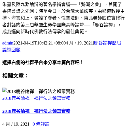
朱熹及陸九淵論辯的著名學術會議──「鵝湖之會」，首開了
書院會講之先河；時至今日，於台灣大華嚴寺，由熊琬教授主
持、海雲和上、曇諦了尊者、性空法師、東北老師四位實修行
者對話的第三屆華嚴生命學國際高峰論壇──「鹿谷論禪」，
成為邁向新時代佛教行法傳承的最佳典範。
admin
2021-04-19T10:42:21+08:00
4 月 / 19, 2021
|
鹿谷論禪歷屆
論禪回顧
|
選擇右側的社群平台來分享本篇內容吧！
Facebook
X
Email:
相關文章：
2018鹿谷論禪 – 禪行法之領眾實務
2018鹿谷論禪 – 禪行法之領眾實務
4 月 / 19, 2021
|
0 條評論