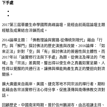
下手處
View
Larger
Image
2017第三屆華嚴生命學國際高峰論壇，是經由前兩屆論壇主題
經驗及成果結合淬鍊而成。
2014論禪主題：「佛教理論與實踐-從傳統到現代」藉由「行
門」與「解門」探討佛法的歷史演進與改變、2016論禪：「如
來正法」針對「空」與「有」探討佛法的普遍性與主體性。而
2017年以「論實修行法與下手處」為題，從佛法及禪法的「地
域」及「宗派」差異間，釐出得以使生命之真義如實呈顯、人
性得以覺醒的共通行法，讓佛與禪能夠產生真正的雙迴向對流
關係。
擴大廣邀來自兩岸、美國、捷克等地不同宗派的禪行者，期盼
能藉由各宗派實修行法心得分享，促進漢傳與南傳佛教交流對
話。
回顧歷史，中國南宋時期，曾於信州鵝湖寺，由呂祖謙主持、