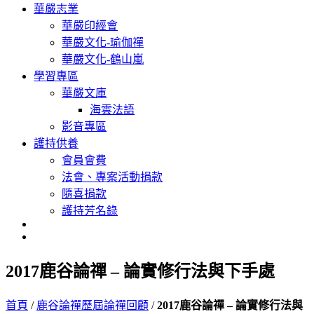
華嚴志業
華嚴印經會
華嚴文化-瑜伽禪
華嚴文化-鶴山嵐
學習專區
華嚴文庫
海雲法語
影音專區
護持供養
會員會費
法會、專案活動捐款
隨喜捐款
護持芳名錄
2017鹿谷論禪 – 論實修行法與下手處
首頁
/
鹿谷論禪歷屆論禪回顧
/
2017鹿谷論禪 – 論實修行法與