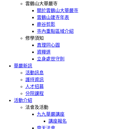
雲鶴山大華嚴寺
關於雲鶴山大華嚴寺
雲鶴山建寺年表
鹿谷剪影
寺內重點區域介紹
修學須知
真理同心圓
資糧道
立身處世守則
華嚴新訊
活動訊息
護持資訊
人才招募
分院課程
活動介紹
法會及活動
九九華嚴講座
講座報名
齋天法會