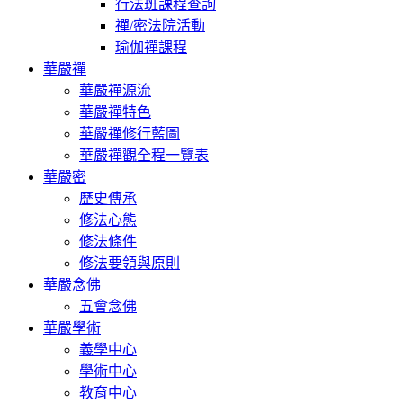
行法班課程查詢
禪/密法院活動
瑜伽禪課程
華嚴禪
華嚴禪源流
華嚴禪特色
華嚴禪修行藍圖
華嚴禪觀全程一覽表
華嚴密
歷史傳承
修法心態
修法條件
修法要領與原則
華嚴念佛
五會念佛
華嚴學術
義學中心
學術中心
教育中心