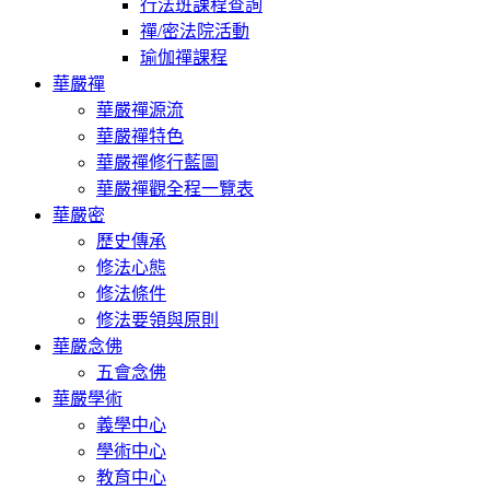
行法班課程查詢
禪/密法院活動
瑜伽禪課程
華嚴禪
華嚴禪源流
華嚴禪特色
華嚴禪修行藍圖
華嚴禪觀全程一覽表
華嚴密
歷史傳承
修法心態
修法條件
修法要領與原則
華嚴念佛
五會念佛
華嚴學術
義學中心
學術中心
教育中心