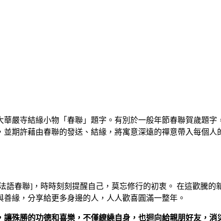
華嚴寺結緣小物「春聯」題字。有別於一般年節春聯賀歲題字，
並期許藉由春聯的發送、結緣，將寓意深遠的禪意帶入每個人的生
法語春聯]，時時刻刻提醒自己，莫忘修行的初衷。 在這歡騰
與善緣，分享給更多身邊的人，人人歡喜圓滿一整年。
，讓殊勝的功德和喜樂，不僅繚繞自身，也迴向給親朋好友，消