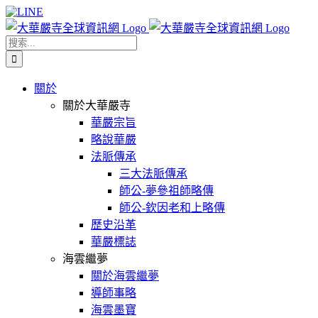
Skip
Facebook
X
WeChat
YouTube
LINE
to
content
搜
索
結
關於
果：
關於大華嚴寺
華嚴宗旨
略說華嚴
法脈傳承
三大法脈傳承
師公-夢參祖師略傳
師公-欽因老和上略傳
歷史沿革
華嚴標誌
海雲繼夢
關於海雲繼夢
導師事略
海雲墨寶