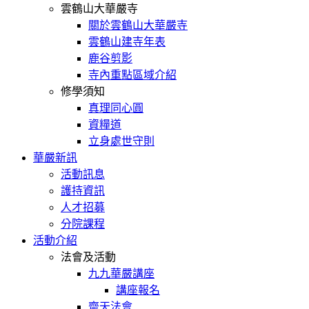
雲鶴山大華嚴寺
關於雲鶴山大華嚴寺
雲鶴山建寺年表
鹿谷剪影
寺內重點區域介紹
修學須知
真理同心圓
資糧道
立身處世守則
華嚴新訊
活動訊息
護持資訊
人才招募
分院課程
活動介紹
法會及活動
九九華嚴講座
講座報名
齋天法會