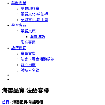
華嚴志業
華嚴印經會
華嚴文化-瑜伽禪
華嚴文化-鶴山嵐
學習專區
華嚴文庫
海雲法語
影音專區
護持供養
會員會費
法會、專案活動捐款
隨喜捐款
護持芳名錄
海雲墨寶-法語春聯
首頁
/
海雲墨寶-法語春聯