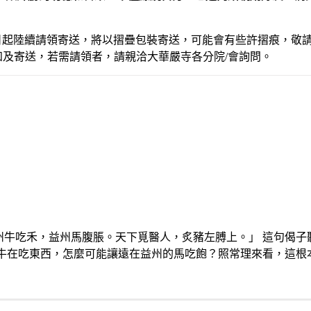
2年1月1日起陸續請領寄送，將以摺疊包裝寄送，可能會有些許摺痕，敬
知及寄送，若需請領者，請親洽大華嚴寺各分院/會詢問。
州牛吃禾，益州馬腹脹。天下覓醫人，炙豬左膊上。」 這句偈
的牛在吃東西，怎麼可能讓遠在益州的馬吃飽？照常理來看，這根