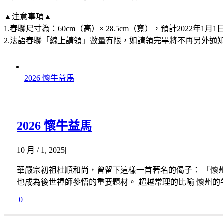
▲注意事項▲
1.春聯尺寸為：60cm（高）× 28.5cm（寬），預計202
2.法語春聯「線上請領」數量有限，如請領完畢將不再另外通
2026 懷牛益馬
2026 懷牛益馬
10 月 / 1, 2025
|
華嚴宗初祖杜順和尚，曾留下這樣一首著名的偈子： 「懷
也成為後世禪師參悟的重要題材。 超越常理的比喻 懷州
0