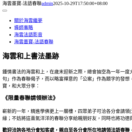
海雲墨寶-法語春聯
admin
2025-10-29T17:50:00+08:00
Toggle
Navigation
關於海雲繼夢
導師事略
海雲法語影音
海雲墨寶-法語春聯
海雲和上書法墨跡
鍾情書法的海雲和上，在歲末迎新之際，總會抽空為一年一度大
句」作為春聯偈子，而以略富禪意的「公案」作為題字的發想，
寶，和大眾分享：
《限量春聯請領辦法》
嶄新的一年，精進學佛更上一層樓，四眾弟子可洽各分會請領[
緣；不妨將這喜氣洋洋的春聯分享給親朋好友，同時也將功德
歡迎洽詢各地分會知客處，親自至各分會所在地請領法語春聯