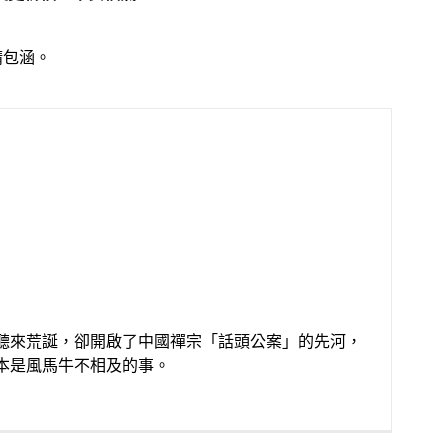
請包涵。
子聽來荒誕，卻開啟了中國禪宗「話頭公案」的先河，
本是風馬牛不相及的事。