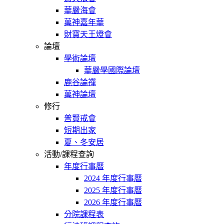
華嚴海會
萬神嘉年華
財寶天王燈會
論壇
學術論壇
華嚴學國際論壇
鹿谷論禪
萬神論壇
修行
普賢戒會
短期出家
夏、冬安居
活動/課程查詢
年度行事曆
2024 年度行事曆
2025 年度行事曆
2026 年度行事曆
分院課程表