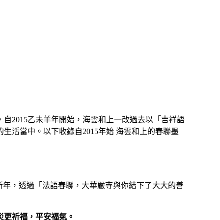
自2015乙未羊年開始，海雲和上一改過去以「吉祥語
活當中。以下收錄自2015年始 海雲和上的春聯墨
的新年，透過「法語春聯，大華嚴寺與你結下了大大的善
災更祈福，平安福氣。