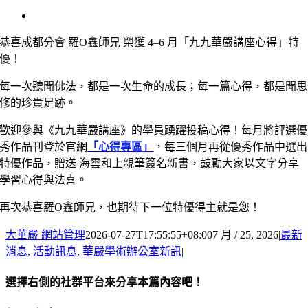
View
Larger
Image
恭喜成都分會 羅O鑫師兄 榮獲 4–6 月「九九華嚴講座心得」特
優！
每一次聽聞佛法，都是一次生命的成長；每一篇心得，都是聞思
修的珍貴足跡。
歡迎參與《九九華嚴講座》的學員踴躍投稿心得！每月將評選優
秀作品刊登於官網
「心得專區」
，每三個月再從優秀作品中選出
特優作品，贈送 海雲和上親筆簽名新書，鼓勵大家以文字分享
學習心得與法喜。
再次恭喜羅O鑫師兄，也期待下一位特優得主就是您！
大華嚴 網站管理
2026-07-27T17:55:55+08:00
7 月 / 25, 2026
|
最新
消息
,
活動訊息
,
華嚴學術辦公室新訊
|
選擇右側的社群平台來分享本篇內容吧！