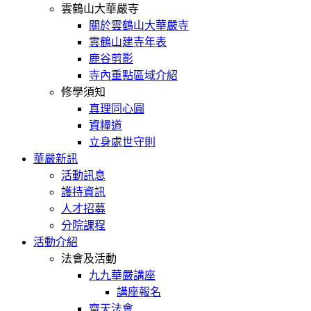
雲鶴山大華嚴寺
關於雲鶴山大華嚴寺
雲鶴山建寺年表
鹿谷剪影
寺內重點區域介紹
修學須知
真理同心圓
資糧道
立身處世守則
華嚴新訊
活動訊息
護持資訊
人才招募
分院課程
活動介紹
法會及活動
九九華嚴講座
講座報名
齋天法會