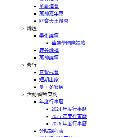
華嚴海會
萬神嘉年華
財寶天王燈會
論壇
學術論壇
華嚴學國際論壇
鹿谷論禪
萬神論壇
修行
普賢戒會
短期出家
夏、冬安居
活動/課程查詢
年度行事曆
2024 年度行事曆
2025 年度行事曆
2026 年度行事曆
分院課程表