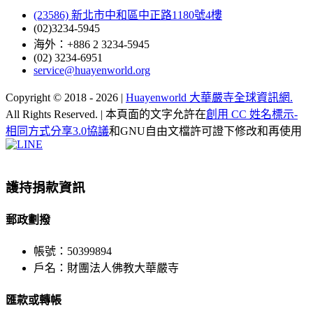
(23586) 新北市中和區中正路1180號4樓
(02)3234-5945
海外：+886 2 3234-5945
(02) 3234-6951
service@huayenworld.org
Copyright © 2018 -
2026 |
Huayenworld 大華嚴寺全球資訊網.
All Rights Reserved. | 本頁面的文字允許在
創用 CC 姓名標示-
相同方式分享3.0協議
和GNU自由文檔許可證下修改和再使用
Facebook
X
WeChat
YouTube
LINE
Toggle
Sliding
Bar
護持捐款資訊
Area
郵政劃撥
帳號：50399894
戶名：財團法人佛教大華嚴寺
匯款或轉帳