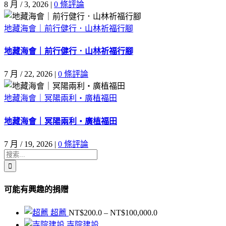
8 月 / 3, 2026
|
0 條評論
地藏海會｜前行健行．山林祈福行腳
地藏海會｜前行健行．山林祈福行腳
7 月 / 22, 2026
|
0 條評論
地藏海會｜冥陽兩利・廣植福田
地藏海會｜冥陽兩利・廣植福田
7 月 / 19, 2026
|
0 條評論
搜
索
結
可能有興趣的捐贈
果：
價
超薦
NT$
200.0
–
NT$
100,000.0
格
寺院建設