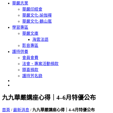
華嚴志業
華嚴印經會
華嚴文化-瑜伽禪
華嚴文化-鶴山嵐
學習專區
華嚴文庫
海雲法語
影音專區
護持供養
會員會費
法會、專案活動捐款
隨喜捐款
護持芳名錄
九九華嚴講座心得｜4–6月特優公布
首頁
/
最新消息
/
九九華嚴講座心得｜4–6月特優公布