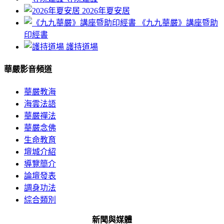
範
2026年夏安居
圍：
《九九華嚴》講座暨助
NT$200.0
印經書
到
護持道場
NT$100,000.0
華嚴影音頻道
華嚴教海
海雲法語
華嚴禪法
華嚴念佛
生命教育
壇城介紹
導覽簡介
論壇發表
調身功法
綜合類別
新聞與媒體