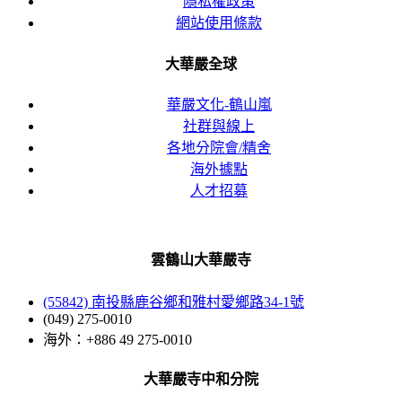
隱私權政策
網站使用條款
大華嚴全球
華嚴文化-鶴山嵐
社群與線上
各地分院會/精舍
海外據點
人才招募
雲鶴山大華嚴寺
(55842) 南投縣鹿谷鄉和雅村愛鄉路34-1號
(049) 275-0010
海外：+886 49 275-0010
大華嚴寺中和分院