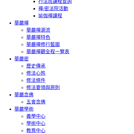
行法班課程查詢
禪/密法院活動
瑜伽禪課程
華嚴禪
華嚴禪源流
華嚴禪特色
華嚴禪修行藍圖
華嚴禪觀全程一覽表
華嚴密
歷史傳承
修法心態
修法條件
修法要領與原則
華嚴念佛
五會念佛
華嚴學術
義學中心
學術中心
教育中心