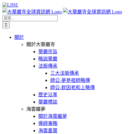
Skip
Facebook
X
WeChat
YouTube
LINE
to
content
搜
索
結
關於
果：
關於大華嚴寺
華嚴宗旨
略說華嚴
法脈傳承
三大法脈傳承
師公-夢參祖師略傳
師公-欽因老和上略傳
歷史沿革
華嚴標誌
海雲繼夢
關於海雲繼夢
導師事略
海雲墨寶