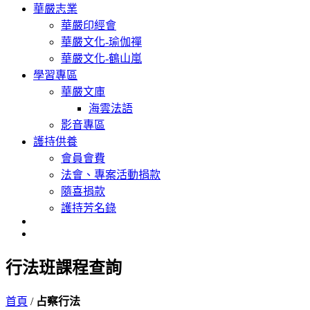
華嚴志業
華嚴印經會
華嚴文化-瑜伽禪
華嚴文化-鶴山嵐
學習專區
華嚴文庫
海雲法語
影音專區
護持供養
會員會費
法會、專案活動捐款
隨喜捐款
護持芳名錄
行法班課程查詢
首頁
/
占察行法