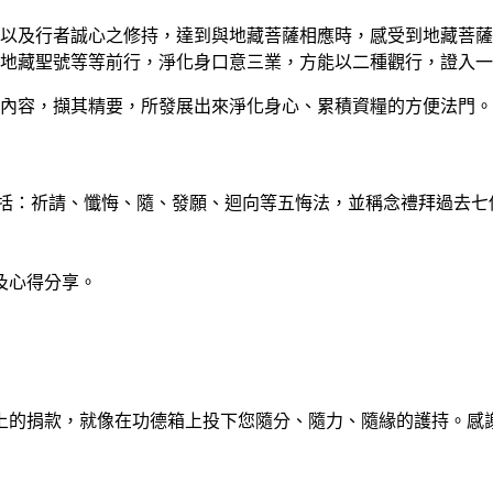
以及行者誠心之修持，達到與地藏菩薩相應時，感受到地藏菩薩
地藏聖號等等前行，淨化身口意三業，方能以二種觀行，證入一
內容，擷其精要，所發展出來淨化身心、累積資糧的方便法門。
括：祈請、懺悔、隨、發願、迴向等五悔法，並稱念禮拜過去七
及心得分享。
上的捐款，就像在功德箱上投下您隨分、隨力、隨緣的護持。感