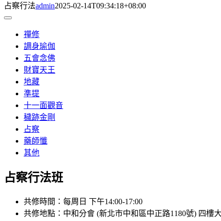
占察行法
admin
2025-02-14T09:34:18+08:00
Toggle
Navigation
禪修
調身瑜伽
五會念佛
財寶天王
地藏
準提
十一面觀音
穢跡金剛
占察
藥師懺
其他
占察行法班
共修時間：每周日 下午14:00-17:00
共修地點：中和分會 (新北市中和區中正路1180號) 四樓