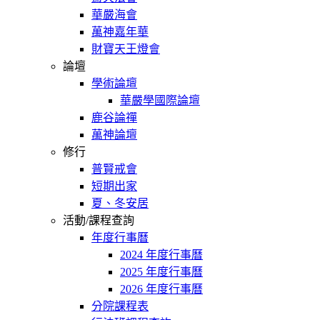
華嚴海會
萬神嘉年華
財寶天王燈會
論壇
學術論壇
華嚴學國際論壇
鹿谷論禪
萬神論壇
修行
普賢戒會
短期出家
夏、冬安居
活動/課程查詢
年度行事曆
2024 年度行事曆
2025 年度行事曆
2026 年度行事曆
分院課程表