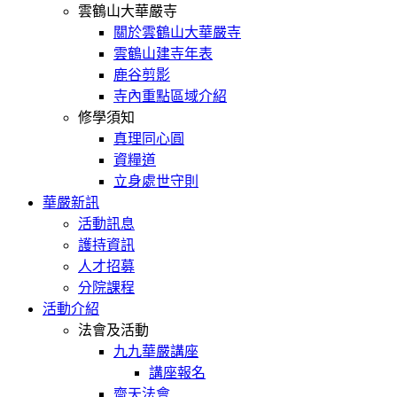
雲鶴山大華嚴寺
關於雲鶴山大華嚴寺
雲鶴山建寺年表
鹿谷剪影
寺內重點區域介紹
修學須知
真理同心圓
資糧道
立身處世守則
華嚴新訊
活動訊息
護持資訊
人才招募
分院課程
活動介紹
法會及活動
九九華嚴講座
講座報名
齋天法會