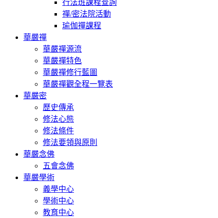
行法班課程查詢
禪/密法院活動
瑜伽禪課程
華嚴禪
華嚴禪源流
華嚴禪特色
華嚴禪修行藍圖
華嚴禪觀全程一覽表
華嚴密
歷史傳承
修法心態
修法條件
修法要領與原則
華嚴念佛
五會念佛
華嚴學術
義學中心
學術中心
教育中心