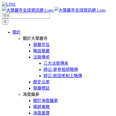
Skip
Facebook
X
WeChat
YouTube
LINE
to
content
搜
索
結
關於
果：
關於大華嚴寺
華嚴宗旨
略說華嚴
法脈傳承
三大法脈傳承
師公-夢參祖師略傳
師公-欽因老和上略傳
歷史沿革
華嚴標誌
海雲繼夢
關於海雲繼夢
導師事略
海雲墨寶