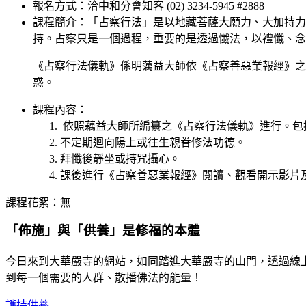
報名方式：洽中和分會知客 (02) 3234-5945 #2888
課程簡介：「占察行法」是以地藏菩薩大願力、大加持力
持。占察只是一個過程，重要的是透過懺法，以禮懺、念
《占察行法儀軌》係明蕅益大師依《占察善惡業報經》之
惑。
課程內容：
依照藕益大師所編纂之《占察行法儀軌》進行。包
不定期迴向陽上或往生親眷修法功德。
拜懺後靜坐或持咒攝心。
課後進行《占察善惡業報經》閱讀、觀看開示影片
課程花絮：無
「佈施」與「供養」是修福的本體
今日來到大華嚴寺的網站，如同踏進大華嚴寺的山門，透過線
到每一個需要的人群、散播佛法的能量！
護持供養