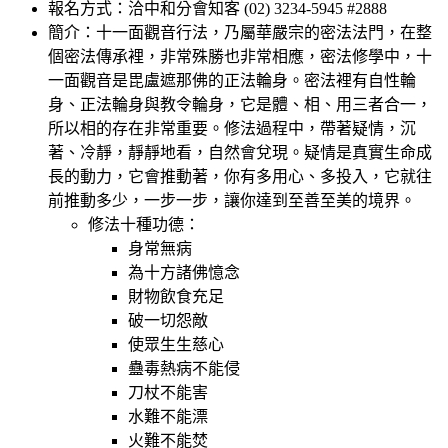
報名方式：洽中和分會知客 (02) 3234-5945 #2888
簡介：十一面觀音行法，乃屬華嚴宗的密法法門，在整
個密法傳承裡，非常殊勝也非常相應，密法修學中，十
一面觀音是毘盧遮那佛的正法輪身。密法裡有自性輪
身、正法輪身與教令輪身，它是體、相、用三者合一，
所以相的存在非常重要。修法過程中，帶著疑情，沉
著、冷靜，靜靜地看，自然會兌現。疑情是真實生命成
長的動力，它會推動著，你有多用心、多投入，它就往
前推動多少，一步一步，讓你達到至善至美的境界。
修法十種功德：
身常無病
為十方諸佛憶念
財物飲食充足
破一切怨敵
使眾生生慈心
蠱毒熱病不能侵
刀杖不能害
水難不能漂
火難不能焚