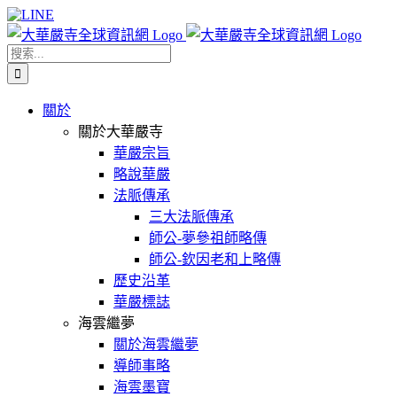
Skip
Facebook
X
WeChat
YouTube
LINE
to
content
搜
索
結
關於
果：
關於大華嚴寺
華嚴宗旨
略說華嚴
法脈傳承
三大法脈傳承
師公-夢參祖師略傳
師公-欽因老和上略傳
歷史沿革
華嚴標誌
海雲繼夢
關於海雲繼夢
導師事略
海雲墨寶