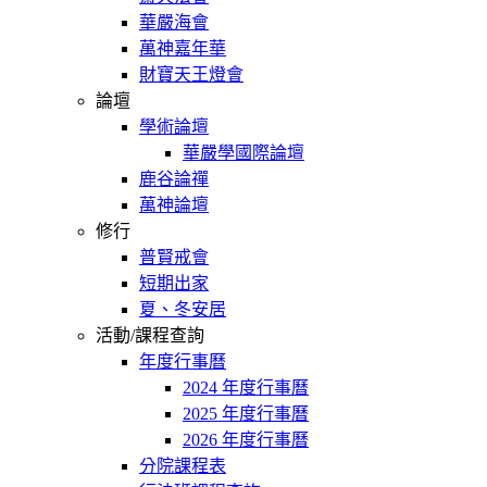
華嚴海會
萬神嘉年華
財寶天王燈會
論壇
學術論壇
華嚴學國際論壇
鹿谷論禪
萬神論壇
修行
普賢戒會
短期出家
夏、冬安居
活動/課程查詢
年度行事曆
2024 年度行事曆
2025 年度行事曆
2026 年度行事曆
分院課程表