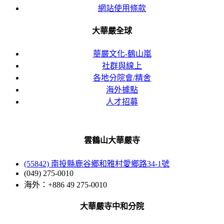
網站使用條款
大華嚴全球
華嚴文化-鶴山嵐
社群與線上
各地分院會/精舍
海外據點
人才招募
雲鶴山大華嚴寺
(55842) 南投縣鹿谷鄉和雅村愛鄉路34-1號
(049) 275-0010
海外：+886 49 275-0010
大華嚴寺中和分院