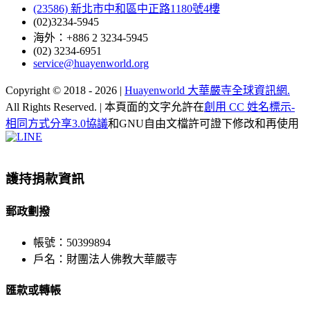
(23586) 新北市中和區中正路1180號4樓
(02)3234-5945
海外：+886 2 3234-5945
(02) 3234-6951
service@huayenworld.org
Copyright © 2018 -
2026 |
Huayenworld 大華嚴寺全球資訊網.
All Rights Reserved. | 本頁面的文字允許在
創用 CC 姓名標示-
相同方式分享3.0協議
和GNU自由文檔許可證下修改和再使用
Facebook
X
WeChat
YouTube
LINE
Toggle
Sliding
Bar
護持捐款資訊
Area
郵政劃撥
帳號：50399894
戶名：財團法人佛教大華嚴寺
匯款或轉帳