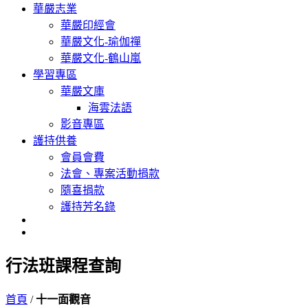
華嚴志業
華嚴印經會
華嚴文化-瑜伽禪
華嚴文化-鶴山嵐
學習專區
華嚴文庫
海雲法語
影音專區
護持供養
會員會費
法會、專案活動捐款
隨喜捐款
護持芳名錄
行法班課程查詢
首頁
/
十一面觀音