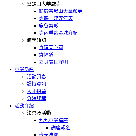
雲鶴山大華嚴寺
關於雲鶴山大華嚴寺
雲鶴山建寺年表
鹿谷剪影
寺內重點區域介紹
修學須知
真理同心圓
資糧道
立身處世守則
華嚴新訊
活動訊息
護持資訊
人才招募
分院課程
活動介紹
法會及活動
九九華嚴講座
講座報名
齋天法會