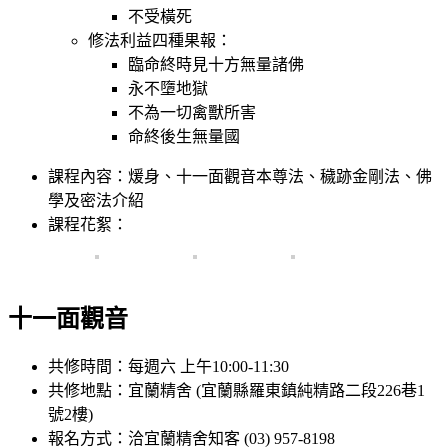
不受橫死
修法利益四種果報：
臨命終時見十方無量諸佛
永不墮地獄
不為一切禽獸所害
命終後生無量國
課程內容：煖身、十一面觀音本尊法、穢跡金剛法、佛
學及密法介紹
課程花絮：
十一面觀音
共修時間：每週六 上午10:00-11:30
共修地點：宜蘭精舍 (宜蘭縣羅東鎮純精路二段226巷1
號2樓)
報名方式：洽宜蘭精舍知客 (03) 957-8198