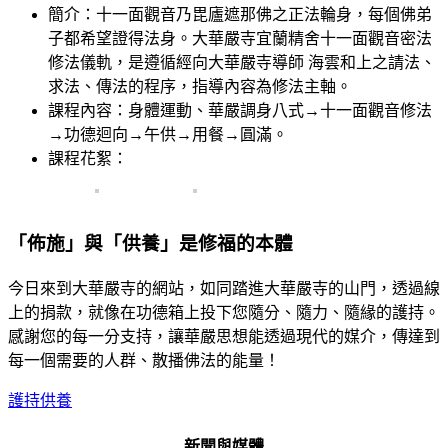
簡介：十一面觀音乃毘廬遮那佛之正法輪身，每個佛弟
子都希望證得法身。大華嚴寺宜蘭精舍十一面觀音密法
修法儀軌，是遵循經向大華嚴寺導師 海雲和上之請法、
求法、傳法的程序，指導內容為修法主軸。
課程內容：身體運動、華嚴調身八式→十一面觀音修法
→功德迴向→午供→用餐→圓滿。
課程花絮：
「佈施」與「供養」是修福的本體
今日來到大華嚴寺的網站，如同踏進大華嚴寺的山門，透過線
上的捐款，就像在功德箱上投下您隨分、隨力、隨緣的護持。
感謝您的每一分支持，讓華嚴思想能透過現代的媒介，傳達到
每一個需要的人群、散播佛法的能量！
護持供養
新聞與媒體