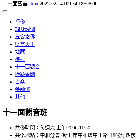
十一面觀音
admin
2025-02-14T09:34:18+08:00
Toggle
Navigation
禪修
調身瑜伽
五會念佛
財寶天王
地藏
準提
十一面觀音
穢跡金剛
占察
藥師懺
其他
十一面觀音班
共修時間：每週六 上午09:00-11:30
共修地點：中和分會 (新北市中和區中正路1180號) 四樓