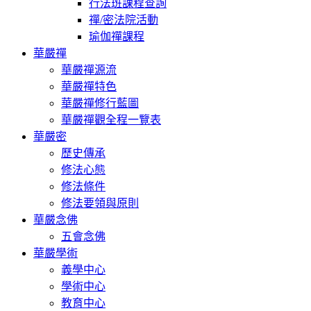
行法班課程查詢
禪/密法院活動
瑜伽禪課程
華嚴禪
華嚴禪源流
華嚴禪特色
華嚴禪修行藍圖
華嚴禪觀全程一覽表
華嚴密
歷史傳承
修法心態
修法條件
修法要領與原則
華嚴念佛
五會念佛
華嚴學術
義學中心
學術中心
教育中心