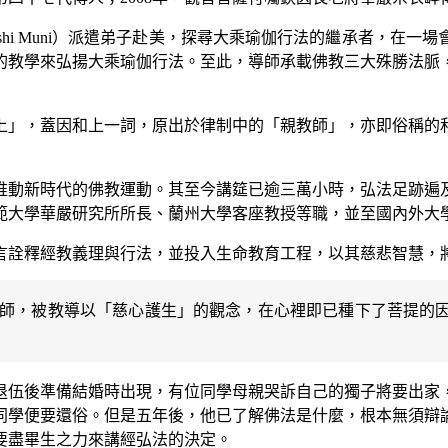
jarshi Muni）派遣弟子赴美，探尋大乘瑜伽行法的繼承者，
的教學來弘揚大乘瑜伽行法。至此，導師承載佛教三大殊勝法脈
上」，蓋因和上一詞，原出於律制中的「親教師」，亦即俗稱的
推動新時代的佛教運動。其至今講筵已逾三萬小時，弘法足跡遍
範大學華嚴研究所所長、蘭州大學客座教授等職，並至國內外大
言詮釋經教義理與行法，並投入生命教育工程，以其慈悲智慧，
師，被教導以「慈心護生」的觀念，在心裡即已種下了菩提的
退伍後準備結婚時出現，有位同學母親哭訴自己的獨子將要出家
同學便要還俗。但是五年後，他已了解佛法是什麼，根本無須辯
要盡畢生之力來講經弘法的決定。