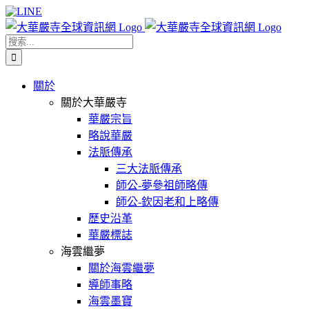
Skip
Facebook
X
WeChat
YouTube
LINE
to
content
搜
索
結
關於
果：
關於大華嚴寺
華嚴宗旨
略說華嚴
法脈傳承
三大法脈傳承
師公-夢參祖師略傳
師公-欽因老和上略傳
歷史沿革
華嚴標誌
海雲繼夢
關於海雲繼夢
導師事略
海雲墨寶