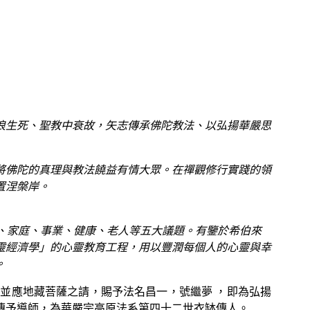
浪生死、聖教中衰故，矢志傳承佛陀教法、以弘揚華嚴思
將佛陀的真理與教法饒益有情大眾。在禪觀修行實踐的領
置涅槃岸。
年、家庭、事業、健康、老人等五大議題。有鑒於希伯來
靈經濟學」的心靈教育工程，用以豐潤每個人的心靈與幸
。
，並應地藏菩薩之請，賜予法名昌一，號繼夢 ，即為弘揚
缽傳予導師，為華嚴宗高原法系第四十二世衣缽傳人。