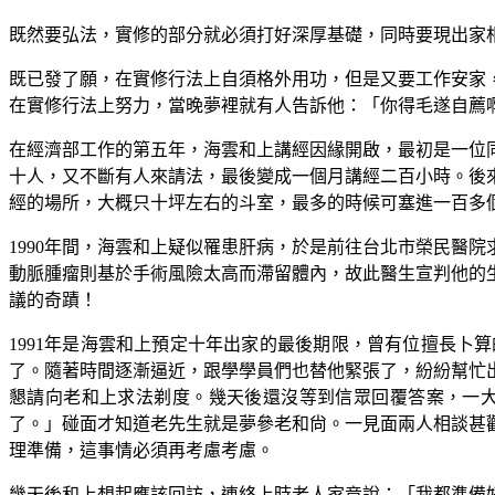
既然要弘法，實修的部分就必須打好深厚基礎，同時要現出家
既已發了願，在實修行法上自須格外用功，但是又要工作安家
在實修行法上努力，當晚夢裡就有人告訴他：「你得毛遂自薦
在經濟部工作的第五年，海雲和上講經因緣開啟，最初是一位
十人，又不斷有人來請法，最後變成一個月講經二百小時。後
經的場所，大概只十坪左右的斗室，最多的時候可塞進一百多
1990年間，海雲和上疑似罹患肝病，於是前往台北市榮民醫
動脈腫瘤則基於手術風險太高而滯留體內，故此醫生宣判他的
議的奇蹟！
1991年是海雲和上預定十年出家的最後期限，曾有位擅長
了。隨著時間逐漸逼近，跟學學員們也替他緊張了，紛紛幫忙
懇請向老和上求法剃度。幾天後還沒等到信眾回覆答案，一
了。」碰面才知道老先生就是夢參老和尙。一見面兩人相談甚
理準備，這事情必須再考慮考慮。
幾天後和上想起應該回訪，連絡上時老人家竟說：「我都準備