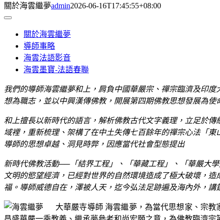
關於海雲繼夢
admin
2026-06-16T17:45:55+08:00
Toggle
Navigation
關於海雲繼夢
導師事略
海雲法語影音
海雲墨寶-法語春聯
我們的導師海雲繼夢和上，肩負中國華嚴宗、禪宗臨濟及印度
想為職志，並以中興漢傳佛教，開展第四期佛教思想發展為使
和上擅長以新時代的語言，解析佛教古代文字義理，立足於傳
域裡，重新梳理、架構了在中土失傳七百餘年的禪宗心法「東
導師的思想卓越、洞見時弊，因應當代社會型態提出
新時代佛教活動──「結界工程」、「華藏工程」、「華嚴大學
文明的慾望經濟，已經對世界的自然環境造成了極大破壞，造
福。導師威德自在，澤被人天，迄今弘法足跡遍及海內外，講
大華嚴寺導師 海雲繼夢，為當代思想家、宗教
昌盛華嚴一乘教義、繼承夢參老和尚宏願之意，為佛教臨濟宗第