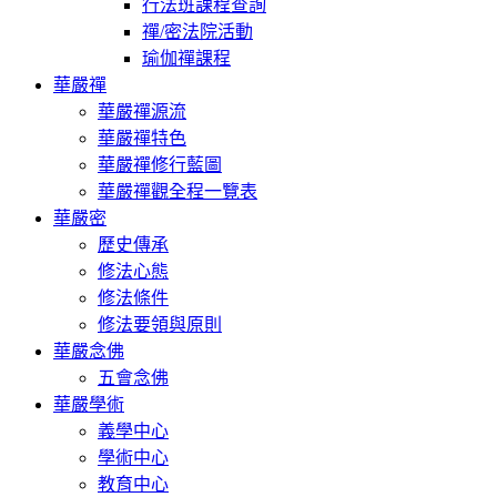
行法班課程查詢
禪/密法院活動
瑜伽禪課程
華嚴禪
華嚴禪源流
華嚴禪特色
華嚴禪修行藍圖
華嚴禪觀全程一覽表
華嚴密
歷史傳承
修法心態
修法條件
修法要領與原則
華嚴念佛
五會念佛
華嚴學術
義學中心
學術中心
教育中心