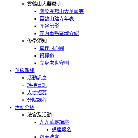
雲鶴山大華嚴寺
關於雲鶴山大華嚴寺
雲鶴山建寺年表
鹿谷剪影
寺內重點區域介紹
修學須知
真理同心圓
資糧道
立身處世守則
華嚴新訊
活動訊息
護持資訊
人才招募
分院課程
活動介紹
法會及活動
九九華嚴講座
講座報名
齋天法會