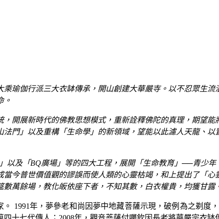
大乘瑜伽行派三大衣缽傳承，開山創建大華嚴寺。以不忍眾生流
命。
統，開展新時代的佛教思想模式，重新詮釋佛陀的真理，期望能
山法門」以及重構「生命學」的新領域，望能以此濾人天龍、以
」以及「BQ廣場」等的四大工程，展開「生命教育」──青少
成當今普世價值觀的謬誤而使人類的心靈枯竭，和上提出了「心
筵數萬餘場，教化皈依座下者，不知其數，白衣權貴，均獲甘露
家。 1991年，夢參老和尚因夢中地藏菩薩示現，破例為之剃度
四十七代傳人；2008年，觀音菩薩付囑欽因長老將華嚴宗衣