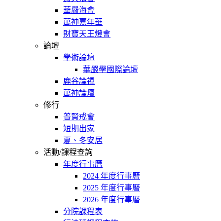
華嚴海會
萬神嘉年華
財寶天王燈會
論壇
學術論壇
華嚴學國際論壇
鹿谷論禪
萬神論壇
修行
普賢戒會
短期出家
夏、冬安居
活動/課程查詢
年度行事曆
2024 年度行事曆
2025 年度行事曆
2026 年度行事曆
分院課程表