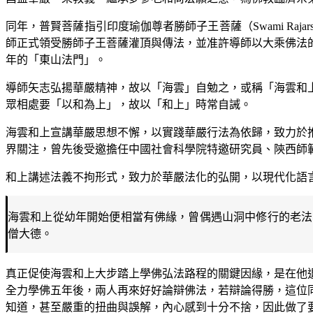
同年，普賢菩薩指引印度瑜伽尊者勝師子王菩薩（Swami Ra
師正式領受勝師子王菩薩灌頂與傳法，並准許導師以大乘佛法
年的「東山法門」。
導師矢志弘揚華嚴精神，故以「海雲」自勉之，或稱「海雲和
眾相處要「以和為上」，故以「和上」時常自誡。
海雲和上宣講華嚴思想不懈，以實踐華嚴行法為依歸，致力於
界關注，曾先後受邀擔任中國社會科學院特邀研究員、陝西師
和上講述法義不拘形式，致力於華嚴法化的弘開，以現代化語
海雲和上從幼年開始便相當有佛緣，曾偶遇山洞中修行的老法
僧大德。
真正促使海雲和上大步踏上學佛弘法路程的關鍵因緣，是在他
全力學佛五年後，兩人再來好好論辯佛法，若辯論得勝，這位
知道，甚至嚴重的扭曲與誤解，內心感到十分不捨，因此做了