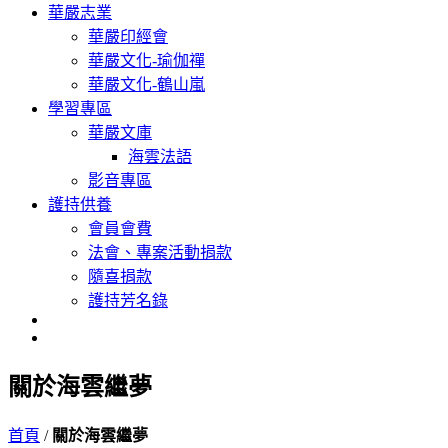
華嚴志業
華嚴印經會
華嚴文化-瑜伽禪
華嚴文化-鶴山嵐
學習專區
華嚴文庫
海雲法語
影音專區
護持供養
會員會費
法會、專案活動捐款
隨喜捐款
護持芳名錄
關於海雲繼夢
首頁
/
關於海雲繼夢