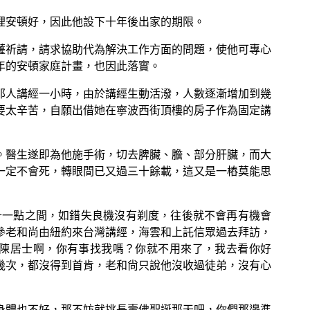
裡安頓好，因此他設下十年後出家的期限。
薩祈請，請求協助代為解決工作方面的問題，使他可專心
年的安頓家庭計畫，也因此落實。
那人講經一小時，由於講經生動活潑，人數逐漸增加到幾
要太辛苦，自願出借她在寧波西街頂樓的房子作為固定講
等。醫生遂即為他施手術，切去脾臟、膽、部分肝臟，而大
一定不會死，轉眼間已又過三十餘載，這又是一樁莫能思
十一點之間，如錯失良機沒有剃度，往後就不會再有機會
參老和尚由紐約來台灣講經，海雲和上託信眾過去拜訪，
陳居士啊，你有事找我嗎？你就不用來了，我去看你好
幾次，都沒得到首肯，老和尙只說他沒收過徒弟，沒有心
身體也不好，那不妨就挑長壽佛聖誕那天吧，你們那邊準