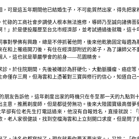
相，可是這五年期間他已結婚生子，不可能貿然出家，得先把家
，忙碌的工商社會步調使人根本無法進修，導師乃至誠向諸佛菩
啊！」於是便投履歷至台北市經濟部，並考試通過後就職，這十
同事對學佛有興趣，總是不停抓著他問，後來他乾脆固定每週為
來在和上罹癌開刀後，有住在經濟部附近的弟子，為了讓師父不
個人，這也就是華嚴學會的前身——花園精舍。
院求診。於住院期間，先後被確診為肝硬化、大動脈腫瘤、癌症
生命僅存三周，但海雲和上憑著對三寶與修行的信心，知道自己
卜算的朋友告訴他，這年剃度出家的時機只在冬至那一天的九點到
出主意，推薦剃度師，但是都徒勞無功。後來大陸國寶級高僧夢
大早卻有位老先生打電話過來，他沒有自報姓名，直接就說：「
歡，老人家很健談，找到空檔海雲和上立刻開口求度，但是問了
好了，法名也都寫好了，現在就看你要不要出家。」又說：「你