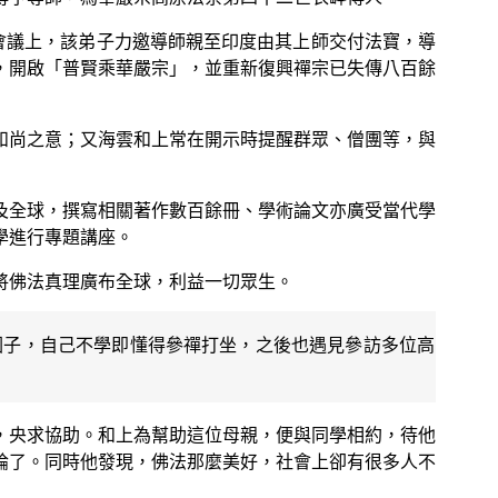
在一場會議上，該弟子力邀導師親至印度由其上師交付法寶，導
，開啟「普賢乘華嚴宗」，並重新復興禪宗已失傳八百餘
和尚之意；又海雲和上常在開示時提醒群眾、僧團等，與
及全球，撰寫相關著作數百餘冊、學術論文亦廣受當代學
學進行專題講座。
將佛法真理廣布全球，利益一切眾生。
因子，自己不學即懂得參禪打坐，之後也遇見參訪多位高
，央求協助。和上為幫助這位母親，便與同學相約，待他
論了。同時他發現，佛法那麼美好，社會上卻有很多人不