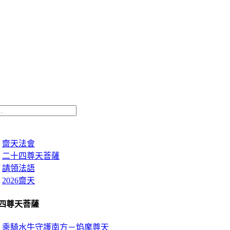
齋天法會
二十四尊天菩薩
請領法語
2026齋天
四尊天菩薩
乘騎水牛守護南方－焰摩尊天