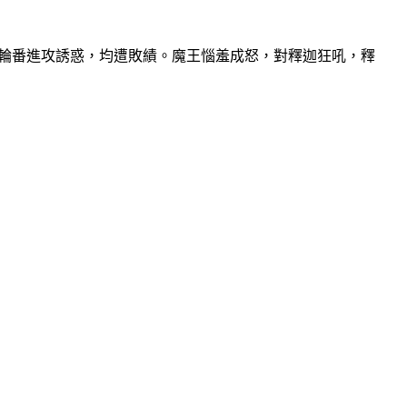
輪番進攻誘惑，均遭敗績。魔王惱羞成怒，對釋迦狂吼，釋