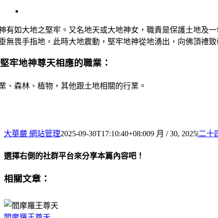
View
Larger
Image
神有如大地之堅牢。又名地天或大地神女，職責是保護土地及一
垂無畏手指地，此時大地震動，堅牢地神從地湧出，向佛頂禮致
與堅牢地神尊天相應的職業：
業、森林、植物，其他跟土地相關的行業。
大華嚴 網站管理
2025-09-30T17:10:40+08:00
9 月 / 30, 2025
|
二十
選擇右側的社群平台來分享本篇內容吧！
Facebook
X
Email:
相關文章：
閻摩羅王尊天