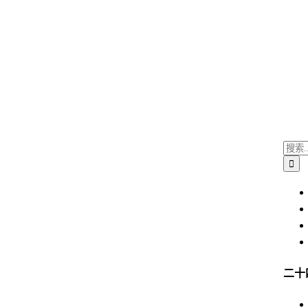
搜
索
結
果：
二十