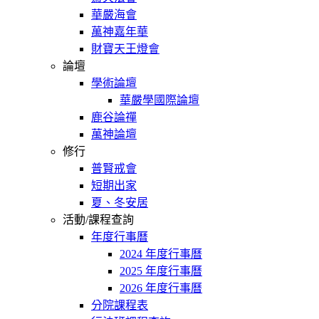
華嚴海會
萬神嘉年華
財寶天王燈會
論壇
學術論壇
華嚴學國際論壇
鹿谷論禪
萬神論壇
修行
普賢戒會
短期出家
夏、冬安居
活動/課程查詢
年度行事曆
2024 年度行事曆
2025 年度行事曆
2026 年度行事曆
分院課程表