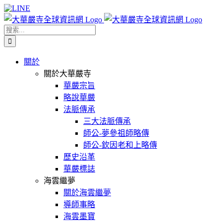
Skip
Facebook
X
WeChat
YouTube
LINE
to
content
搜
索
結
關於
果：
關於大華嚴寺
華嚴宗旨
略說華嚴
法脈傳承
三大法脈傳承
師公-夢參祖師略傳
師公-欽因老和上略傳
歷史沿革
華嚴標誌
海雲繼夢
關於海雲繼夢
導師事略
海雲墨寶