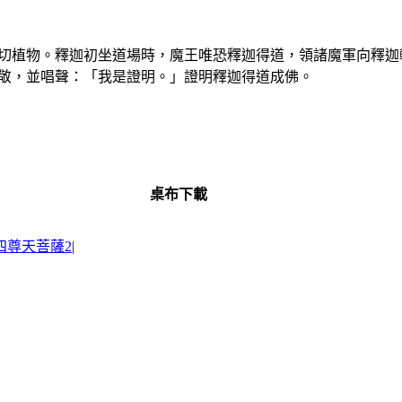
切植物。釋迦初坐道場時，魔王唯恐釋迦得道，領諸魔軍向釋迦
敬，並唱聲：「我是證明。」證明釋迦得道成佛。
桌布下載
四尊天菩薩2
|