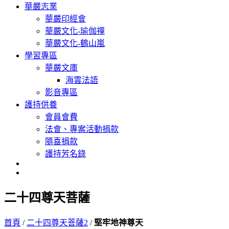
華嚴志業
華嚴印經會
華嚴文化-瑜伽禪
華嚴文化-鶴山嵐
學習專區
華嚴文庫
海雲法語
影音專區
護持供養
會員會費
法會、專案活動捐款
隨喜捐款
護持芳名錄
二十四尊天菩薩
首頁
/
二十四尊天菩薩2
/
堅牢地神尊天