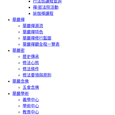
行法班課程查詢
禪/密法院活動
瑜伽禪課程
華嚴禪
華嚴禪源流
華嚴禪特色
華嚴禪修行藍圖
華嚴禪觀全程一覽表
華嚴密
歷史傳承
修法心態
修法條件
修法要領與原則
華嚴念佛
五會念佛
華嚴學術
義學中心
學術中心
教育中心