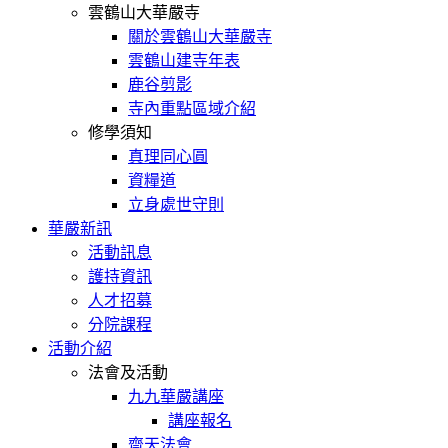
雲鶴山大華嚴寺
關於雲鶴山大華嚴寺
雲鶴山建寺年表
鹿谷剪影
寺內重點區域介紹
修學須知
真理同心圓
資糧道
立身處世守則
華嚴新訊
活動訊息
護持資訊
人才招募
分院課程
活動介紹
法會及活動
九九華嚴講座
講座報名
齋天法會