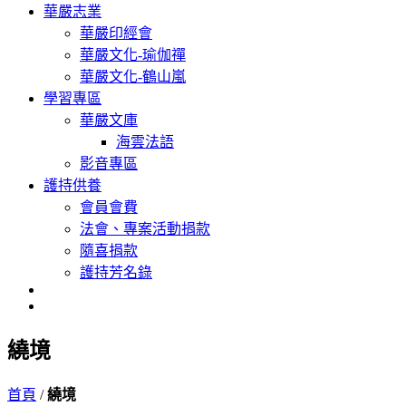
華嚴志業
華嚴印經會
華嚴文化-瑜伽禪
華嚴文化-鶴山嵐
學習專區
華嚴文庫
海雲法語
影音專區
護持供養
會員會費
法會、專案活動捐款
隨喜捐款
護持芳名錄
繞境
首頁
/
繞境