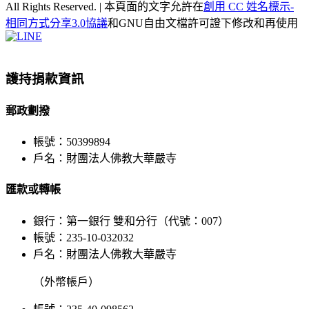
All Rights Reserved. | 本頁面的文字允許在
創用 CC 姓名標示-
相同方式分享3.0協議
和GNU自由文檔許可證下修改和再使用
Facebook
X
WeChat
YouTube
LINE
Toggle
Sliding
Bar
護持捐款資訊
Area
郵政劃撥
帳號：50399894
戶名：財團法人佛教大華嚴寺
匯款或轉帳
銀行：第一銀行 雙和分行（代號：007）
帳號：235-10-032032
戶名：財團法人佛教大華嚴寺
（外幣帳戶）