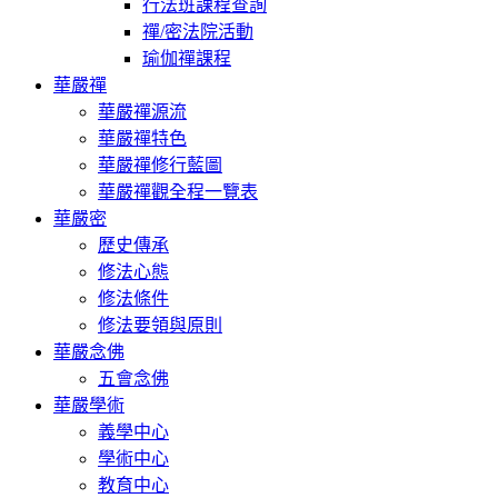
行法班課程查詢
禪/密法院活動
瑜伽禪課程
華嚴禪
華嚴禪源流
華嚴禪特色
華嚴禪修行藍圖
華嚴禪觀全程一覽表
華嚴密
歷史傳承
修法心態
修法條件
修法要領與原則
華嚴念佛
五會念佛
華嚴學術
義學中心
學術中心
教育中心