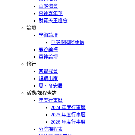
華嚴海會
萬神嘉年華
財寶天王燈會
論壇
學術論壇
華嚴學國際論壇
鹿谷論禪
萬神論壇
修行
普賢戒會
短期出家
夏、冬安居
活動/課程查詢
年度行事曆
2024 年度行事曆
2025 年度行事曆
2026 年度行事曆
分院課程表