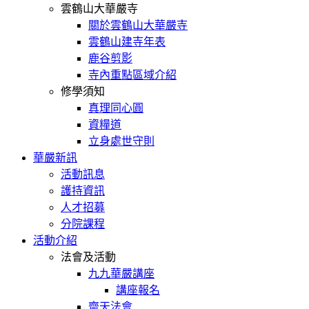
雲鶴山大華嚴寺
關於雲鶴山大華嚴寺
雲鶴山建寺年表
鹿谷剪影
寺內重點區域介紹
修學須知
真理同心圓
資糧道
立身處世守則
華嚴新訊
活動訊息
護持資訊
人才招募
分院課程
活動介紹
法會及活動
九九華嚴講座
講座報名
齋天法會