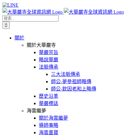
Skip
Facebook
X
WeChat
YouTube
LINE
to
content
搜
索
結
關於
果：
關於大華嚴寺
華嚴宗旨
略說華嚴
法脈傳承
三大法脈傳承
師公-夢參祖師略傳
師公-欽因老和上略傳
歷史沿革
華嚴標誌
海雲繼夢
關於海雲繼夢
導師事略
海雲墨寶