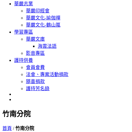
華嚴志業
華嚴印經會
華嚴文化-瑜伽禪
華嚴文化-鶴山嵐
學習專區
華嚴文庫
海雲法語
影音專區
護持供養
會員會費
法會、專案活動捐款
隨喜捐款
護持芳名錄
竹南分院
首頁
/
竹南分院