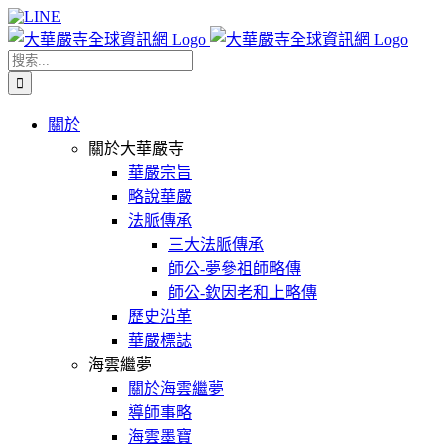
Skip
Facebook
X
WeChat
YouTube
LINE
to
content
搜
索
結
關於
果：
關於大華嚴寺
華嚴宗旨
略說華嚴
法脈傳承
三大法脈傳承
師公-夢參祖師略傳
師公-欽因老和上略傳
歷史沿革
華嚴標誌
海雲繼夢
關於海雲繼夢
導師事略
海雲墨寶