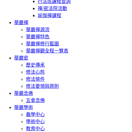
行法班課程查詢
禪/密法院活動
瑜伽禪課程
華嚴禪
華嚴禪源流
華嚴禪特色
華嚴禪修行藍圖
華嚴禪觀全程一覽表
華嚴密
歷史傳承
修法心態
修法條件
修法要領與原則
華嚴念佛
五會念佛
華嚴學術
義學中心
學術中心
教育中心