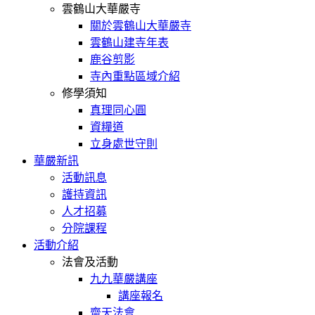
雲鶴山大華嚴寺
關於雲鶴山大華嚴寺
雲鶴山建寺年表
鹿谷剪影
寺內重點區域介紹
修學須知
真理同心圓
資糧道
立身處世守則
華嚴新訊
活動訊息
護持資訊
人才招募
分院課程
活動介紹
法會及活動
九九華嚴講座
講座報名
齋天法會