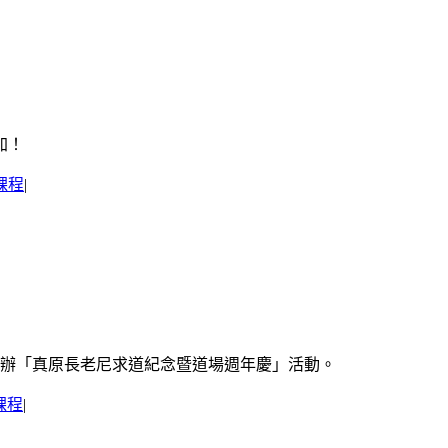
加！
課程
|
，舉辦「真原長老尼求道紀念暨道場週年慶」活動。
課程
|