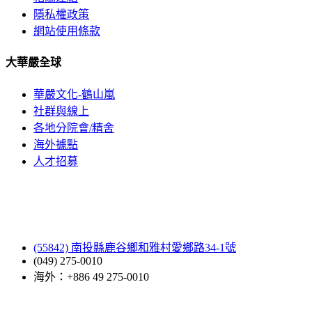
隱私權政策
網站使用條款
大華嚴全球
華嚴文化-鶴山嵐
社群與線上
各地分院會/精舍
海外據點
人才招募
(55842) 南投縣鹿谷鄉和雅村愛鄉路34-1號
(049) 275-0010
海外：+886 49 275-0010