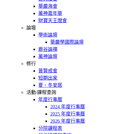
華嚴海會
萬神嘉年華
財寶天王燈會
論壇
學術論壇
華嚴學國際論壇
鹿谷論禪
萬神論壇
修行
普賢戒會
短期出家
夏、冬安居
活動/課程查詢
年度行事曆
2024 年度行事曆
2025 年度行事曆
2026 年度行事曆
分院課程表