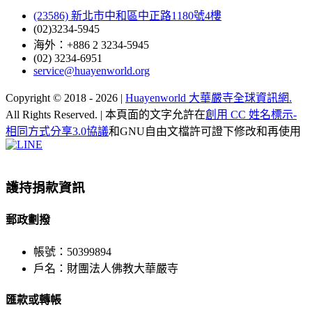
(23586) 新北市中和區中正路1180號4樓
(02)3234-5945
海外：+886 2 3234-5945
(02) 3234-6951
service@huayenworld.org
Copyright © 2018 -
2026 |
Huayenworld 大華嚴寺全球資訊網.
All Rights Reserved. | 本頁面的文字允許在
創用 CC 姓名標示-
相同方式分享3.0協議
和GNU自由文檔許可證下修改和再使用
Facebook
X
WeChat
YouTube
LINE
Toggle
Sliding
Bar
護持捐款資訊
Area
郵政劃撥
帳號：50399894
戶名：財團法人佛教大華嚴寺
匯款或轉帳