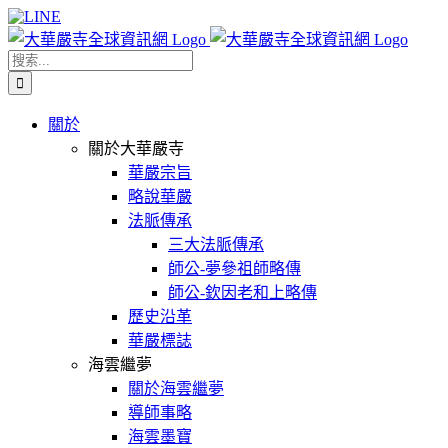
Skip
Facebook
X
WeChat
YouTube
LINE
to
content
搜
索
結
關於
果：
關於大華嚴寺
華嚴宗旨
略說華嚴
法脈傳承
三大法脈傳承
師公-夢參祖師略傳
師公-欽因老和上略傳
歷史沿革
華嚴標誌
海雲繼夢
關於海雲繼夢
導師事略
海雲墨寶