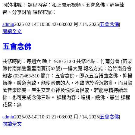
同的挑戰！ 課程內容：和上開示視頻、五會念佛、靜坐練
習、分享討論 課程花絮：
admin
2025-02-14T10:36:42+08:00
2 月 / 14, 2025
|
五會念佛
|
閱讀全文
五會念佛
共修時間：每週六 晚上19:30-21:00 共修地點：竹南分會 (苗栗
縣竹南鎮營盤里南寶街62號) 一樓大殿 報名方式：洽竹南分會
知客 (037)463-510 簡介：五會念佛，即以五音譜曲念佛，抑揚
頓挫、緩急有致，能使念佛的人，不致墮於昏沉散亂，而且隨
著音樂節奏，產生安定心神及愉快喜悅感，若能專精持續念
佛，也可完成念佛三昧。 課程內容：唱誦、繞佛、靜坐 課程
花絮：無
admin
2025-02-14T10:31:21+08:00
2 月 / 14, 2025
|
五會念佛
|
閱讀全文