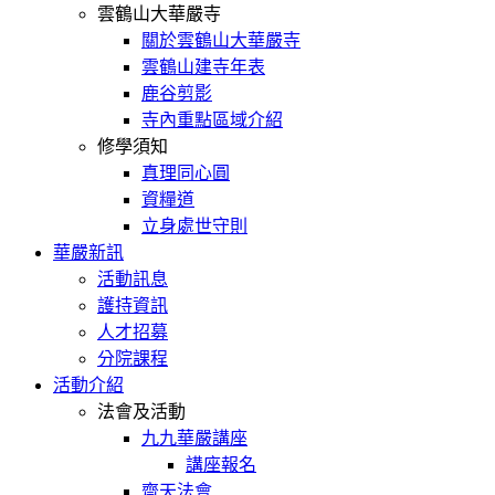
雲鶴山大華嚴寺
關於雲鶴山大華嚴寺
雲鶴山建寺年表
鹿谷剪影
寺內重點區域介紹
修學須知
真理同心圓
資糧道
立身處世守則
華嚴新訊
活動訊息
護持資訊
人才招募
分院課程
活動介紹
法會及活動
九九華嚴講座
講座報名
齋天法會