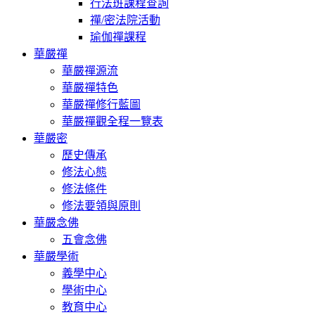
行法班課程查詢
禪/密法院活動
瑜伽禪課程
華嚴禪
華嚴禪源流
華嚴禪特色
華嚴禪修行藍圖
華嚴禪觀全程一覽表
華嚴密
歷史傳承
修法心態
修法條件
修法要領與原則
華嚴念佛
五會念佛
華嚴學術
義學中心
學術中心
教育中心