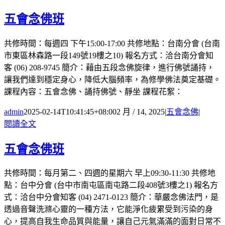
五會念佛班
共修時間：每週四 下午15:00-17:00 共修地點：台南分會 (台南
市東區林森路一段149號19樓之10) 報名方式：洽台南分會知
客 (06) 208-9745 簡介：藉由五段念佛旋律，進行佛號誦持，
讓我們達到穩定身心，降低大腦頻率，為修學佛法奠定基礎。
課程內容：五會念佛、誦持佛號、靜坐 課程花絮：
admin
2025-02-14T10:41:45+08:00
2 月 / 14, 2025
|
五會念佛
|
閱讀全文
五會念佛班
共修時間：每月第二、四週的星期六 早上09:30-11:30 共修地
點：台中分會 (台中市南屯區南屯路二段408號3樓之1) 報名方
式：洽台中分會知客 (04) 2471-0123 簡介：華嚴念佛法門，是
透過音聲洗滌心靈的一種方法，它能淨化疲累受到污染的身
心，提高自我生命品質與能量，讓自己元氣滿滿的面對日常不