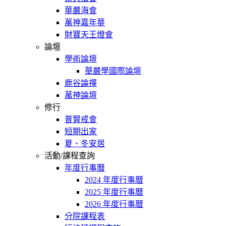
華嚴海會
萬神嘉年華
財寶天王燈會
論壇
學術論壇
華嚴學國際論壇
鹿谷論禪
萬神論壇
修行
普賢戒會
短期出家
夏、冬安居
活動/課程查詢
年度行事曆
2024 年度行事曆
2025 年度行事曆
2026 年度行事曆
分院課程表