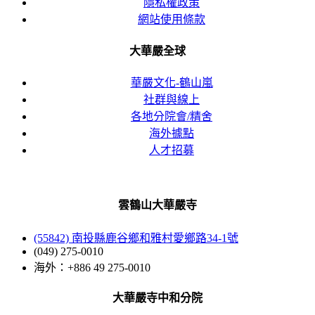
隱私權政策
網站使用條款
大華嚴全球
華嚴文化-鶴山嵐
社群與線上
各地分院會/精舍
海外據點
人才招募
雲鶴山大華嚴寺
(55842) 南投縣鹿谷鄉和雅村愛鄉路34-1號
(049) 275-0010
海外：+886 49 275-0010
大華嚴寺中和分院