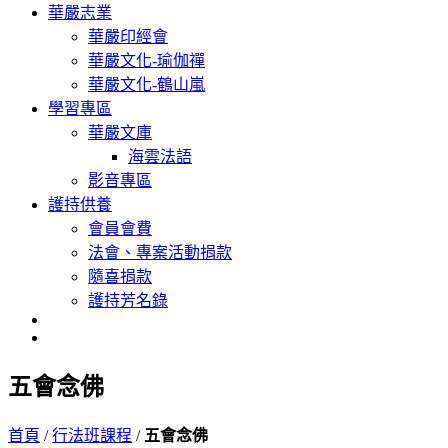
華嚴志業
華嚴印經會
華嚴文化-瑜伽禪
華嚴文化-鶴山嵐
學習專區
華嚴文庫
海雲法語
影音專區
護持供養
會員會費
法會、專案活動捐款
隨喜捐款
護持芳名錄
五會念佛
首頁
/
行法班課程
/
五會念佛