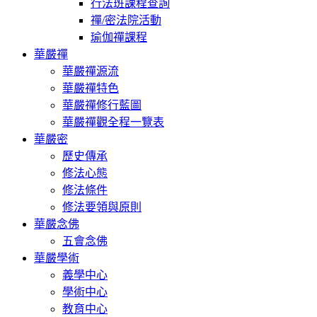
行法班課程查詢
禪/密法院活動
瑜伽禪課程
華嚴禪
華嚴禪源流
華嚴禪特色
華嚴禪修行藍圖
華嚴禪觀全程一覽表
華嚴密
歷史傳承
修法心態
修法條件
修法要領與原則
華嚴念佛
五會念佛
華嚴學術
義學中心
學術中心
教育中心