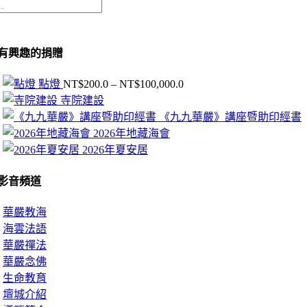
有興趣的捐贈
價
點燈
NT$
200.0
–
NT$
100,000.0
格
寺院建設
範
《九九華嚴》講座暨助印經書
圍：
2026年地藏海會
NT$200.0
2026年夏安居
到
NT$100,000.0
影音頻道
華嚴教海
海雲法語
華嚴禪法
華嚴念佛
生命教育
壇城介紹