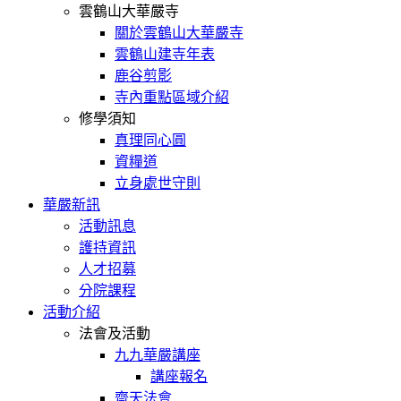
雲鶴山大華嚴寺
關於雲鶴山大華嚴寺
雲鶴山建寺年表
鹿谷剪影
寺內重點區域介紹
修學須知
真理同心圓
資糧道
立身處世守則
華嚴新訊
活動訊息
護持資訊
人才招募
分院課程
活動介紹
法會及活動
九九華嚴講座
講座報名
齋天法會