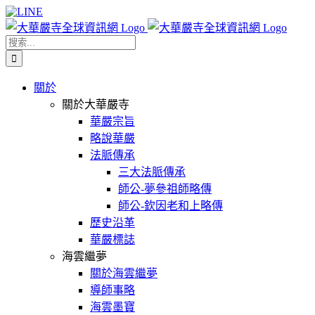
Skip
Facebook
X
WeChat
YouTube
LINE
to
content
搜
索
結
關於
果：
關於大華嚴寺
華嚴宗旨
略說華嚴
法脈傳承
三大法脈傳承
師公-夢參祖師略傳
師公-欽因老和上略傳
歷史沿革
華嚴標誌
海雲繼夢
關於海雲繼夢
導師事略
海雲墨寶