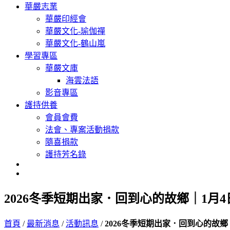
華嚴志業
華嚴印經會
華嚴文化-瑜伽禪
華嚴文化-鶴山嵐
學習專區
華嚴文庫
海雲法語
影音專區
護持供養
會員會費
法會、專案活動捐款
隨喜捐款
護持芳名錄
2026冬季短期出家．回到心的故鄉｜1月4
首頁
/
最新消息
/
活動訊息
/
2026冬季短期出家．回到心的故鄉｜