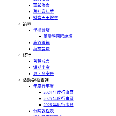
華嚴海會
萬神嘉年華
財寶天王燈會
論壇
學術論壇
華嚴學國際論壇
鹿谷論禪
萬神論壇
修行
普賢戒會
短期出家
夏、冬安居
活動/課程查詢
年度行事曆
2024 年度行事曆
2025 年度行事曆
2026 年度行事曆
分院課程表