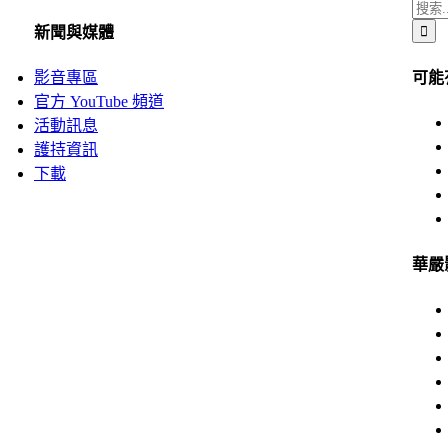
搜
新聞與媒體
索
結
可能
影音專區
果：
官方 YouTube 頻道
活動訊息
護持資訊
下載
華嚴