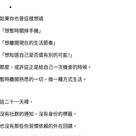
View
Larger
Image
如果你也曾這樣想過
「想暫時關掉手機」
「想離開現在的生活節奏」
「想知道自己是否還有別的可能?」
那麼，或許這正是給自己一次機會的時候。
暫時離開熟悉的一切，換一種方式生活。
這二十一天裡，
沒有社群的通知，沒有身份的標籤，
也沒有那些你習慣依賴的外在回饋。