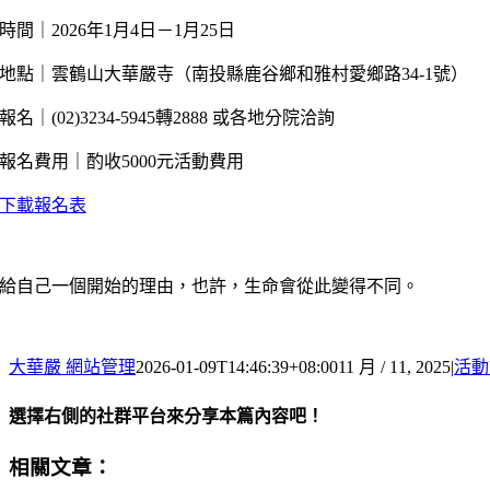
時間｜2026年1月4日－1月25日
地點｜雲鶴山大華嚴寺（南投縣鹿谷鄉和雅村愛鄉路34-1號）
報名｜(02)3234-5945轉2888 或各地分院洽詢
報名費用｜酌收5000元活動費用
下載報名表
給自己一個開始的理由，也許，生命會從此變得不同。
大華嚴 網站管理
2026-01-09T14:46:39+08:00
11 月 / 11, 2025
|
活動
選擇右側的社群平台來分享本篇內容吧！
Facebook
X
Email:
相關文章：