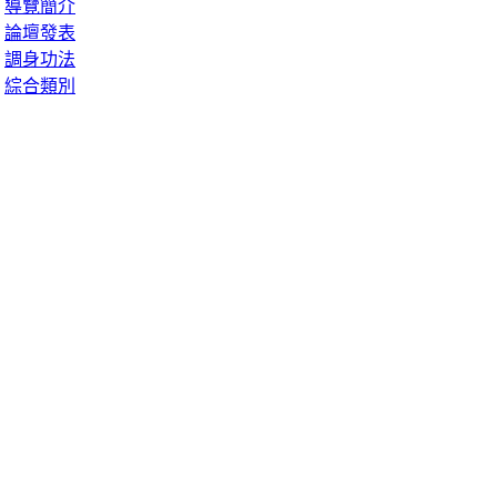
導覽簡介
論壇發表
調身功法
綜合類別