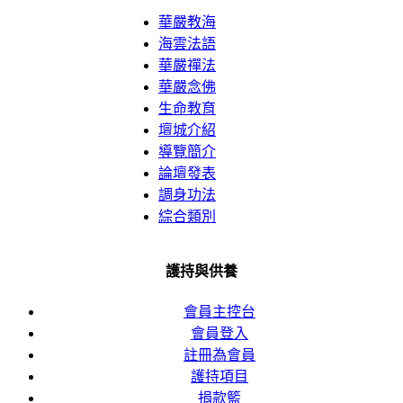
N
華嚴教海
海雲法語
N
華嚴禪法
華嚴念佛
生命教育
壇城介紹
導覽簡介
論壇發表
調身功法
綜合類別
護持與供養
會員主控台
會員登入
註冊為會員
護持項目
捐款籃