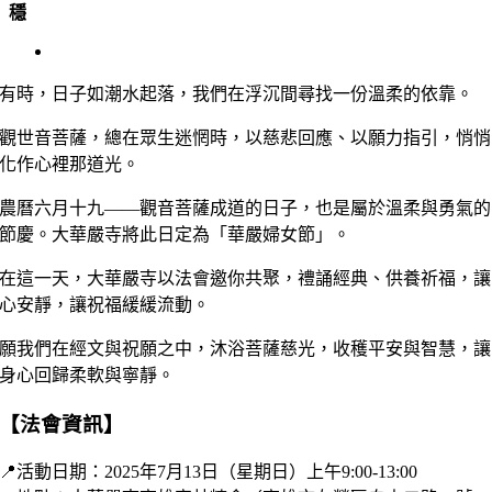
穩
View
Larger
Image
有時，日子如潮水起落，我們在浮沉間尋找一份溫柔的依靠。
觀世音菩薩，總在眾生迷惘時，以慈悲回應、以願力指引，悄悄
化作心裡那道光。
農曆六月十九——觀音菩薩成道的日子，也是屬於溫柔與勇氣的
節慶。大華嚴寺將此日定為「華嚴婦女節」。
在這一天，大華嚴寺以法會邀你共聚，禮誦經典、供養祈福，讓
心安靜，讓祝福緩緩流動。
願我們在經文與祝願之中，沐浴菩薩慈光，收穫平安與智慧，讓
身心回歸柔軟與寧靜。
【法會資訊】
📍活動日期：2025年7月13日（星期日）上午9:00-13:00