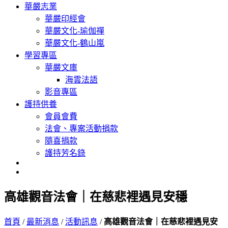
華嚴志業
華嚴印經會
華嚴文化-瑜伽禪
華嚴文化-鶴山嵐
學習專區
華嚴文庫
海雲法語
影音專區
護持供養
會員會費
法會、專案活動捐款
隨喜捐款
護持芳名錄
高雄觀音法會｜在慈悲裡遇見安穩
首頁
/
最新消息
/
活動訊息
/
高雄觀音法會｜在慈悲裡遇見安