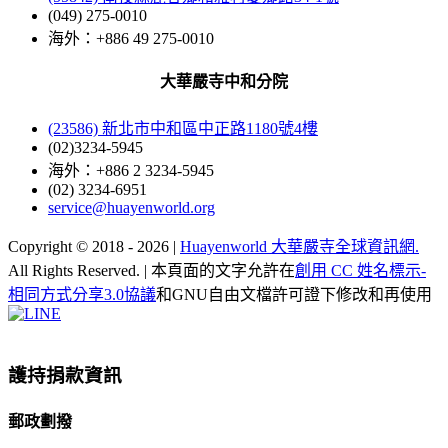
(049) 275-0010
海外：+886 49 275-0010
大華嚴寺中和分院
(23586) 新北市中和區中正路1180號4樓
(02)3234-5945
海外：+886 2 3234-5945
(02) 3234-6951
service@huayenworld.org
Copyright © 2018 -
2026 |
Huayenworld 大華嚴寺全球資訊網.
All Rights Reserved. | 本頁面的文字允許在
創用 CC 姓名標示-
相同方式分享3.0協議
和GNU自由文檔許可證下修改和再使用
Facebook
X
WeChat
YouTube
LINE
Toggle
Sliding
Bar
護持捐款資訊
Area
郵政劃撥