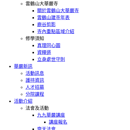
雲鶴山大華嚴寺
關於雲鶴山大華嚴寺
雲鶴山建寺年表
鹿谷剪影
寺內重點區域介紹
修學須知
真理同心圓
資糧道
立身處世守則
華嚴新訊
活動訊息
護持資訊
人才招募
分院課程
活動介紹
法會及活動
九九華嚴講座
講座報名
齋天法會