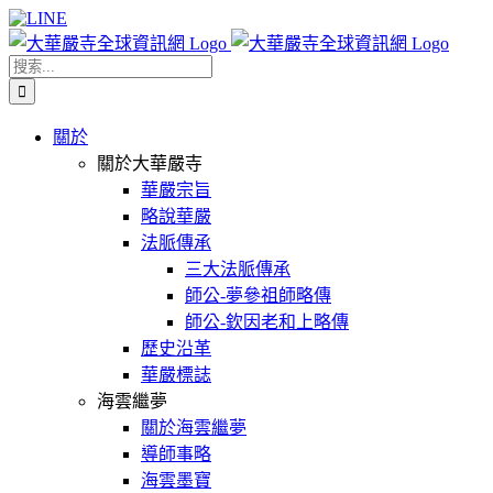
Skip
Facebook
X
WeChat
YouTube
LINE
to
content
搜
索
結
關於
果：
關於大華嚴寺
華嚴宗旨
略說華嚴
法脈傳承
三大法脈傳承
師公-夢參祖師略傳
師公-欽因老和上略傳
歷史沿革
華嚴標誌
海雲繼夢
關於海雲繼夢
導師事略
海雲墨寶