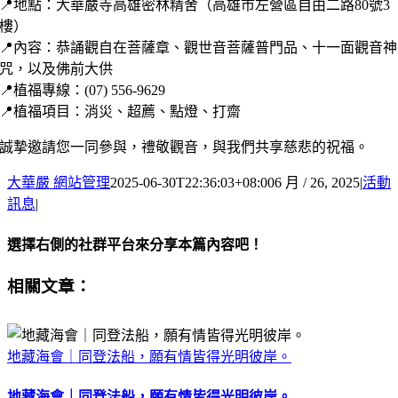
📍地點：大華嚴寺高雄密林精舍（高雄市左營區自由二路80號3
樓）
📍內容：恭誦觀自在菩薩章、觀世音菩薩普門品、十一面觀音神
咒，以及佛前大供
📍植福專線：(07) 556-9629
📍植福項目：消災、超薦、點燈、打齋
誠摯邀請您一同參與，禮敬觀音，與我們共享慈悲的祝福。
大華嚴 網站管理
2025-06-30T22:36:03+08:00
6 月 / 26, 2025
|
活動
訊息
|
選擇右側的社群平台來分享本篇內容吧！
Facebook
X
Email:
相關文章：
地藏海會｜同登法船，願有情皆得光明彼岸。
地藏海會｜同登法船，願有情皆得光明彼岸。