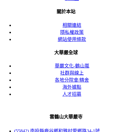
關於本站
相關連結
隱私權政策
網站使用條款
大華嚴全球
華嚴文化-鶴山嵐
社群與線上
各地分院會/精舍
海外據點
人才招募
雲鶴山大華嚴寺
(55842) 南投縣鹿谷鄉和雅村愛鄉路34-1號