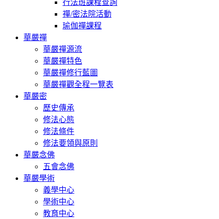
行法班課程查詢
禪/密法院活動
瑜伽禪課程
華嚴禪
華嚴禪源流
華嚴禪特色
華嚴禪修行藍圖
華嚴禪觀全程一覽表
華嚴密
歷史傳承
修法心態
修法條件
修法要領與原則
華嚴念佛
五會念佛
華嚴學術
義學中心
學術中心
教育中心