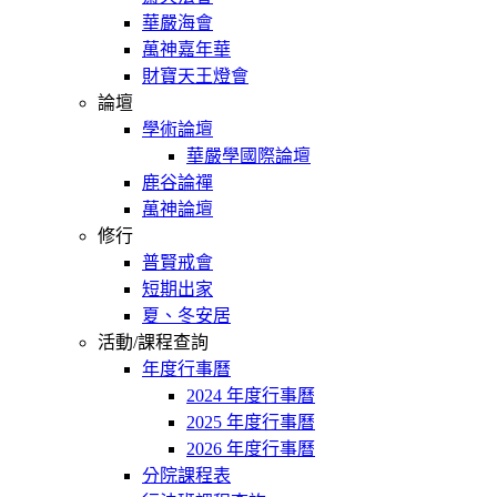
華嚴海會
萬神嘉年華
財寶天王燈會
論壇
學術論壇
華嚴學國際論壇
鹿谷論禪
萬神論壇
修行
普賢戒會
短期出家
夏、冬安居
活動/課程查詢
年度行事曆
2024 年度行事曆
2025 年度行事曆
2026 年度行事曆
分院課程表