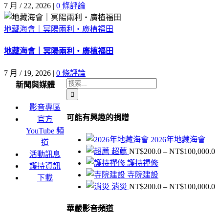
7 月 / 22, 2026
|
0 條評論
地藏海會｜冥陽兩利・廣植福田
地藏海會｜冥陽兩利・廣植福田
7 月 / 19, 2026
|
0 條評論
搜
新聞與媒體
索
影音專區
結
可能有興趣的捐贈
官方
果：
YouTube 頻
2026年地藏海會
道
超薦
NT$
200.0
–
NT$
100,000.0
活動訊息
護持禪修
護持資訊
寺院建設
下載
消災
NT$
200.0
–
NT$
100,000.0
N
華嚴影音頻道
N