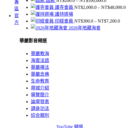
價
超薦
NT$
200.0
–
NT$
100,000.0
專
格
護寺會員
NT$
2,000.0
–
NT$
48,000.0
區
範
護持道場
官
圍：
價
印經會員
NT$
300.0
–
NT$
7,200.0
方
NT$200.0
格
2026年地藏海會
到
N
範
NT$100,00
華嚴影音頻道
圍
N
NT$
到
華嚴教海
NT$
海雲法語
華嚴禪法
華嚴念佛
生命教育
壇城介紹
導覽簡介
論壇發表
調身功法
綜合類別
YouTube 頻道