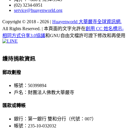
(02) 3234-6951
service@huayenworld.org
Copyright © 2018 -
2026 |
Huayenworld 大華嚴寺全球資訊網.
All Rights Reserved. | 本頁面的文字允許在
創用 CC 姓名標示-
相同方式分享3.0協議
和GNU自由文檔許可證下修改和再使用
Facebook
X
WeChat
YouTube
LINE
Toggle
Sliding
Bar
護持捐款資訊
Area
郵政劃撥
帳號：50399894
戶名：財團法人佛教大華嚴寺
匯款或轉帳
銀行：第一銀行 雙和分行（代號：007）
帳號：235-10-032032