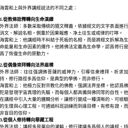
海雲和上與外界講經説法的不同之處：
1.從教條詮釋轉向生命演繹
外界法師：多數采取傳統的隨文釋義，依據經文的文字表面進
消文、解説名相，側重於因果報應、净土往生或戒律的叮嚀。
海雲和上：他講經時不糾結于死板的名相，而是將經文拆解為
命能量和生命因素的運作。他將佛法定義為生命學，認爲修行
爲了恢復生命的原動力。
2.從偶像崇拜轉向法界座標
外界法師：往往强調佛菩薩的威神力，引導信衆禮拜、祈求
持，修行路徑多爲信仰，是典型的學佛，而非修行。
海雲和上：他極力反對宗教化的佛教，强調法界坐標。他認爲
陀是發現宇宙真理的先驅，而每個人都具備與佛同等的自性。
在講經中引入大量的邏輯分析，讓修行變成一種清晰的、可檢
的生理與心理工程，可通過科班訓練而到達目標，有修有證，
非盲目的信仰。
3.從個人修持轉向華藏工程
外界法師：講經多是單向的灌輸，修行建議多爲個人的誦經、