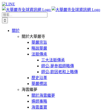
Skip
Facebook
X
WeChat
YouTube
LINE
to
content
搜
索
結
關於
果：
關於大華嚴寺
華嚴宗旨
略說華嚴
法脈傳承
三大法脈傳承
師公-夢參祖師略傳
師公-欽因老和上略傳
歷史沿革
華嚴標誌
海雲繼夢
關於海雲繼夢
導師事略
海雲墨寶