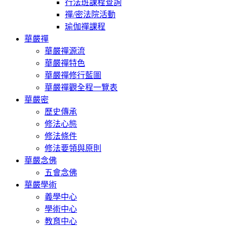
行法班課程查詢
禪/密法院活動
瑜伽禪課程
華嚴禪
華嚴禪源流
華嚴禪特色
華嚴禪修行藍圖
華嚴禪觀全程一覽表
華嚴密
歷史傳承
修法心態
修法條件
修法要領與原則
華嚴念佛
五會念佛
華嚴學術
義學中心
學術中心
教育中心