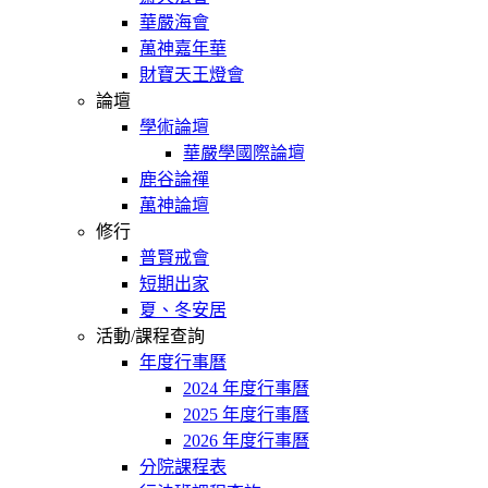
華嚴海會
萬神嘉年華
財寶天王燈會
論壇
學術論壇
華嚴學國際論壇
鹿谷論禪
萬神論壇
修行
普賢戒會
短期出家
夏、冬安居
活動/課程查詢
年度行事曆
2024 年度行事曆
2025 年度行事曆
2026 年度行事曆
分院課程表