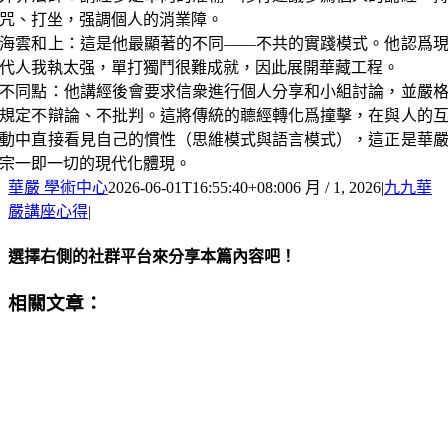
咒、打坐，强調個人的消業障。
海雲和上：這是他最顯著的不同——不共的實踐模式。他認爲
代人我執太强，單打獨鬥很難成就，因此展開華藏工程。
不同點：他講經後會要求信衆進行個人分享和小組討論，並嚴
規定不辯論、不批判。這將傳統的聼經轉化爲撞擊，在與人的
動中直接看見自己的慣性（思維模式與語言模式），這正是華
宗一即一切的現代化體現。
華嚴 學術中心
2026-06-01T16:55:40+08:00
6 月 / 1, 2026
|
九九華
嚴講座心得
|
選擇右側的社群平台來分享本篇內容吧！
Facebook
X
Email:
相關文章：