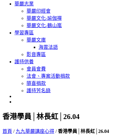
華嚴志業
華嚴印經會
華嚴文化-瑜伽禪
華嚴文化-鶴山嵐
學習專區
華嚴文庫
海雲法語
影音專區
護持供養
會員會費
法會、專案活動捐款
隨喜捐款
護持芳名錄
香港學員│林長虹│26.04
首頁
/
九九華嚴講座心得
/
香港學員│林長虹│26.04