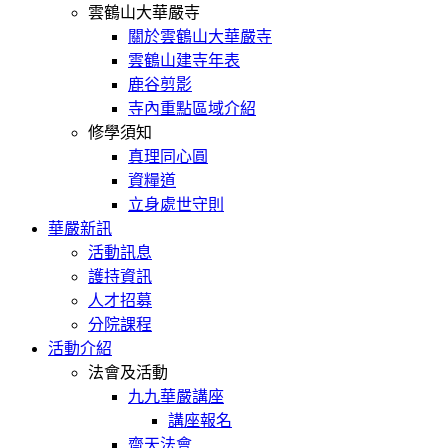
雲鶴山大華嚴寺
關於雲鶴山大華嚴寺
雲鶴山建寺年表
鹿谷剪影
寺內重點區域介紹
修學須知
真理同心圓
資糧道
立身處世守則
華嚴新訊
活動訊息
護持資訊
人才招募
分院課程
活動介紹
法會及活動
九九華嚴講座
講座報名
齋天法會