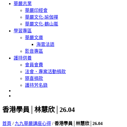
華嚴志業
華嚴印經會
華嚴文化-瑜伽禪
華嚴文化-鶴山嵐
學習專區
華嚴文庫
海雲法語
影音專區
護持供養
會員會費
法會、專案活動捐款
隨喜捐款
護持芳名錄
香港學員│林慧欣│26.04
首頁
/
九九華嚴講座心得
/
香港學員│林慧欣│26.04