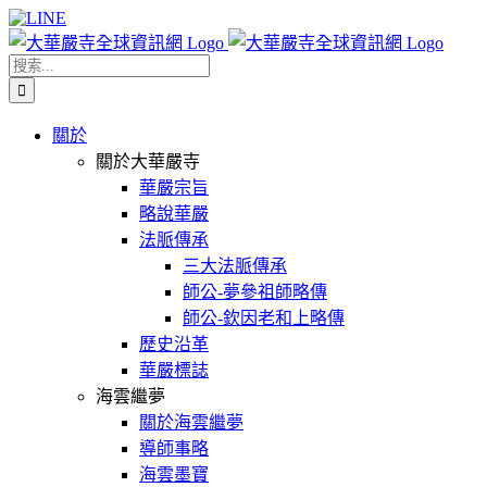
Skip
Facebook
X
WeChat
YouTube
LINE
to
content
搜
索
結
關於
果：
關於大華嚴寺
華嚴宗旨
略說華嚴
法脈傳承
三大法脈傳承
師公-夢參祖師略傳
師公-欽因老和上略傳
歷史沿革
華嚴標誌
海雲繼夢
關於海雲繼夢
導師事略
海雲墨寶