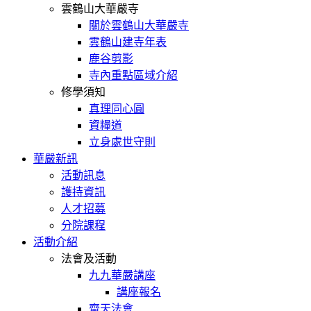
雲鶴山大華嚴寺
關於雲鶴山大華嚴寺
雲鶴山建寺年表
鹿谷剪影
寺內重點區域介紹
修學須知
真理同心圓
資糧道
立身處世守則
華嚴新訊
活動訊息
護持資訊
人才招募
分院課程
活動介紹
法會及活動
九九華嚴講座
講座報名
齋天法會