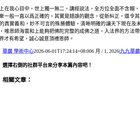
上在我心目中，世上獨一無二，講經説法，全方位全面不含糊，
衆一般一直以爲正確的，其實是錯誤的觀念，從新糾正，還令其
的真實義和，妙不可言的殊勝體驗，清晰明確的讓天下現在及
，唯恩師海雲和上能夠把佛陀完整的成佛之道，入法界的方法帶
界才有希望，誠心誠意頂禮恩師。
華嚴 學術中心
2026-06-01T17:24:14+08:00
6 月 / 1, 2026
|
九九華嚴
選擇右側的社群平台來分享本篇內容吧！
Facebook
X
Email:
相關文章：