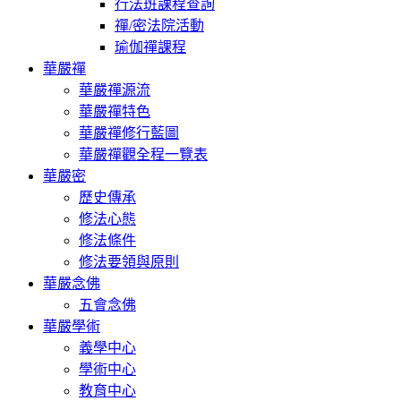
行法班課程查詢
禪/密法院活動
瑜伽禪課程
華嚴禪
華嚴禪源流
華嚴禪特色
華嚴禪修行藍圖
華嚴禪觀全程一覽表
華嚴密
歷史傳承
修法心態
修法條件
修法要領與原則
華嚴念佛
五會念佛
華嚴學術
義學中心
學術中心
教育中心