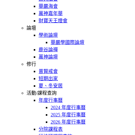
華嚴海會
萬神嘉年華
財寶天王燈會
論壇
學術論壇
華嚴學國際論壇
鹿谷論禪
萬神論壇
修行
普賢戒會
短期出家
夏、冬安居
活動/課程查詢
年度行事曆
2024 年度行事曆
2025 年度行事曆
2026 年度行事曆
分院課程表