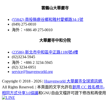
雲鶴山大華嚴寺
(55842) 南投縣鹿谷鄉和雅村愛鄉路34-1號
(049) 275-0010
海外：+886 49 275-0010
大華嚴寺中和分院
(23586) 新北市中和區中正路1180號4樓
(02)3234-5945
海外：+886 2 3234-5945
(02) 3234-6951
service@huayenworld.org
Copyright © 2018 -
2026 |
Huayenworld 大華嚴寺全球資訊網.
All Rights Reserved. | 本頁面的文字允許在
創用 CC 姓名標示-
相同方式分享3.0協議
和GNU自由文檔許可證下修改和再使用
Facebook
X
WeChat
YouTube
LINE
Toggle
Sliding