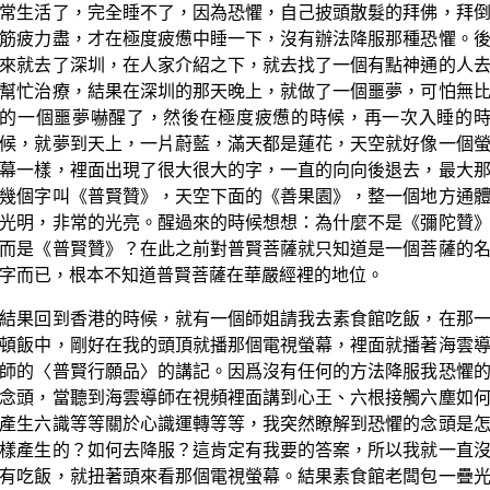
常生活了，完全睡不了，因為恐懼，自己披頭散髮的拜佛，拜
筋疲力盡，才在極度疲憊中睡一下，沒有辦法降服那種恐懼。
來就去了深圳，在人家介紹之下，就去找了一個有點神通的人
幫忙治療，結果在深圳的那天晚上，就做了一個噩夢，可怕無
的一個噩夢嚇醒了，然後在極度疲憊的時候，再一次入睡的
候，就夢到天上，一片蔚藍，滿天都是蓮花，天空就好像一個
幕一樣，裡面出現了很大很大的字，一直的向向後退去，最大
幾個字叫《普賢贊》，天空下面的《善果園》，整一個地方通
光明，非常的光亮。醒過來的時候想想：為什麼不是《彌陀贊
而是《普賢贊》？在此之前對普賢菩薩就只知道是一個菩薩的
字而已，根本不知道普賢菩薩在華嚴經裡的地位。
結果回到香港的時候，就有一個師姐請我去素食館吃飯，在那
頓飯中，剛好在我的頭頂就播那個電視螢幕，裡面就播著海雲
師的〈普賢行願品〉的講記。因爲沒有任何的方法降服我恐懼
念頭，當聽到海雲導師在視頻裡面講到心王、六根接觸六塵如
產生六識等等關於心識運轉等等，我突然瞭解到恐懼的念頭是
樣產生的？如何去降服？這肯定有我要的答案，所以我就一直
有吃飯，就扭著頭來看那個電視螢幕。結果素食館老闆包一疊