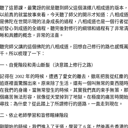
聽了這節課，最驚訝的就是聽到師父這個演繹八相成道的版本
以前真的就當故事來看，今天聽了師父的開示才知道：八相成
是佛陀在世間示現的法身成長的過程，八相成道也是一個行者
初發心到成道的全過程，聽完後對修行的綱領和過程有了非常
晰和具體的概念，非常的法喜。
聽完師父講的這個佛陀的八相成道，回想自己修行的路也感慨
千。所以梳理了一下：
一、自覺階段和青山斷髮（決意踏上修行之路）
記得在 2002 年的時候，遭遇了愛女的離去，徹底把我從紅塵
追逐裡面驚醒出來。原來除了生活，還有一個叫無常的東西隨
在我們的身邊，當無常發生的時候，其實我們真的束手無策，
個痛苦無法形容，就像從天堂掉到了地獄。在極度的痛苦時開
尋找：為什麼？從此踏上了所謂修行的道路，一直走到現在。
二、依止老師學習和盲修瞎練階段
剛開始的時候，我們進入了天道，學習了 6 年，然後再去香港