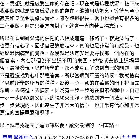
在，我想這就是感受生命的存在吧，現在就是這種狀況，接下
我要做的就是繼續感受那個的存在，繼續用功調息，等待息至
寂寞和息至令現諸法實相，雖然路還很長，當中也還會有很多
工程要做，但是只要方向對了，就會一直向著目標靠近。
所以在看到師父講的佛陀的八相成道這一條路子，就更清晰了
也更有信心了。回想自己這麼走來，真的也是非常的有感受，
經歷過因痛苦而覺醒，然後就是決定就是要尋找那一個內在的
個答案，內在那個說不出道不明的東西，然後就去依止道場
習，最後發現，以前所學的，都不能真正解決到自己的問題，
不是還沒找到心中那種答案，所以當遇到華嚴的時候，我就捨
了以前所學的所有的種種，然後一心一意的在華嚴的門下裡面
深耕，去精進，去摸索。因爲有一步一步的在摸索過程中，自
一步一步的以師父開示的視頻來印證，體驗到這一個法是可以
步一步兌現的，因此產生了非常大的信心，也非常有信心和非
篤定的宣揚華嚴和導師。
以上就是我聽完了這節課以後，感受最深的一個重點。
華嚴 學術中心
2026-05-28T18:21:37+08:00
5 月 / 28, 2026
|
九九華