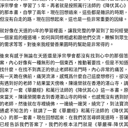
淨宗學會，學習了 5 年，再者就是按照萬行法師的《降伏其心
的那本書，自學了兩年，現在回想過來，這些都是雜訊的時期
但沒有白走的路，現在回想起來，這也是一些非常重要的因緣。
就好像在天道的6年的學習裡面，讓我完整的學習到了如何經
一個家庭的檀道場，如何與同修相處和跟他們交流，瞭解到眾
的需求等等，對後來我經營善果園時的幫助是非常得的。
後來有感于無論在天道還是淨宗學會都沒有找到心中的那個
案，內心好像有一種無形的一個東西，推動著要找，但是不知
找什麼。在找不到真正的依止老師和法門時，內心非常的痛苦
有一天跪在佛前，痛哭流涕，感慨爲什麼自己這麼想修行，卻
有遇到好的老師？結果當天傍晚，陳達榮就在香港的湛山寺，
回來了一套《華嚴經》和萬行法師的《降伏其心》這一本書。
來當天，陳達榮開車去到香港湛山寺的時候，也感慨沒有遇到
的老師，然後就在寺裡繞佛，一邊繞一邊哭，繞完了，到法寶
通處不知怎的，就請了一套《華嚴經》和萬行法師的《降伏
心》的那一套書。現在回想起來：在我們苦苦尋師覓道時，菩
已經告訴我們答案了，我們的根本法門就是《華嚴禪-降伏