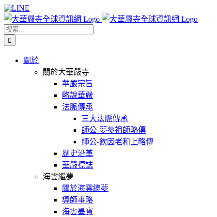
Skip
Facebook
X
WeChat
YouTube
LINE
to
content
搜
索
結
關於
果：
關於大華嚴寺
華嚴宗旨
略說華嚴
法脈傳承
三大法脈傳承
師公-夢參祖師略傳
師公-欽因老和上略傳
歷史沿革
華嚴標誌
海雲繼夢
關於海雲繼夢
導師事略
海雲墨寶