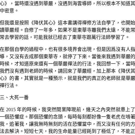
心》，當時還沒遇到華嚴，沒遇到海雲導師，所以根本不知道
中密意。
但我還是按照《降伏其心》這本書講得禪修方法自學了，也開
讀華嚴經。自修了一年多，如果不是東華寺離我們太遠，不能
常去學習的話，可能我就已經去了東華寺跟萬行法師學習了。
在那個自學的過程中，也有很多境界會出現，但是因爲沒有人
導，又沒有去成那個東華寺，就停了下來。當後來我遇到華嚴
時候，才知道原來還有一個華嚴禪法的行法，我回想一下，當
我們沒有遇到老師的時候，請回來了華嚴經，加上那本《降伏
心》的書，其實就是一種預示，就是我們的真正的老師就是華
禪行法。
三、大死一番
在 2015 年的時候，我突然間業障現前，幾天之內突然就患上
一個恐懼症。那個恐懼的念頭，每時每刻都好像一隻老虎在啃
我，追著我，讓我無時無刻的活在恐懼當中，而又沒有任何的
法去解決。短短七天，我的生命能量已經耗到了極低了，不能