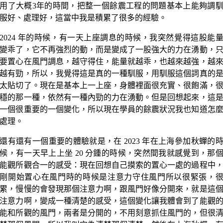
用了大概3年的時間，把整一個餘震工程的問題基本上能夠調
服好、處理好，這當中我是積累了很多的經驗。
2024 年的時候，有一天上座調息的時候，我突然覺得這股能
變乖了，它不再強烈的動，而是變成了一股強大的力在湧動，
要置心在風門調息，越守得住，能量就越乖，也越來越強，越
越有勁，所以，我覺得這是真的一種馴服，用馴服這個詞真的
太貼切了。現在是基本上一上座，身體裡面很充實、很飽滿，
穩的那一種，依然有一種內勁的力在湧動。但是回想起來，這
一個很重要的一個變化，所以現在學員的餘震狀況我也知道怎
處理。
還有還有一個重要的體驗就是，在 2023 年在上海參加秋蟬的
候，有一天早上上坐 20 分鍾的時候，突然間我就感覺到，那
能觀所觀合一的感受：現在回想自己摸索的置心一處的過程中
剛開始置心在風門時的時候是注意力守住風門所以很緊張，
累，慢慢的會發現那個注意力啊，跟風門好像分開來，就是這
注意力啊，變成一種清楚的感受，這個變化讓我體會到了能觀
能和所觀的風門，兩者是分開的，不用刻意抓住風門的，但很