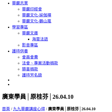
華嚴志業
華嚴印經會
華嚴文化-瑜伽禪
華嚴文化-鶴山嵐
學習專區
華嚴文庫
海雲法語
影音專區
護持供養
會員會費
法會、專案活動捐款
隨喜捐款
護持芳名錄
廣東學員│原桂芬│26.04.10
首頁
/
九九華嚴講座心得
/
廣東學員│原桂芬│26.04.10