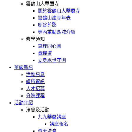
雲鶴山大華嚴寺
關於雲鶴山大華嚴寺
雲鶴山建寺年表
鹿谷剪影
寺內重點區域介紹
修學須知
真理同心圓
資糧道
立身處世守則
華嚴新訊
活動訊息
護持資訊
人才招募
分院課程
活動介紹
法會及活動
九九華嚴講座
講座報名
齋天法會