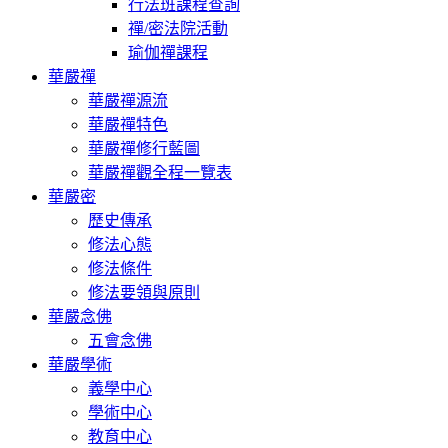
行法班課程查詢
禪/密法院活動
瑜伽禪課程
華嚴禪
華嚴禪源流
華嚴禪特色
華嚴禪修行藍圖
華嚴禪觀全程一覽表
華嚴密
歷史傳承
修法心態
修法條件
修法要領與原則
華嚴念佛
五會念佛
華嚴學術
義學中心
學術中心
教育中心