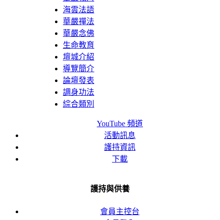
海雲法語
華嚴禪法
華嚴念佛
生命教育
壇城介紹
導覽簡介
論壇發表
調身功法
綜合類別
YouTube 頻道
活動訊息
護持資訊
下載
護持與供養
會員主控台