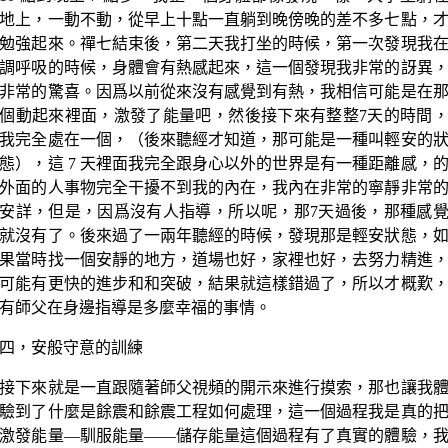
地上，一動不動，從早上十點一直躺到晚傍晚的差不多七點，
勉強起來。禪七結束後，第二天我打坐的時候，第一次發現我
調呼吸的時候，身體會有熱感起來，這一個發現我非常的訝異
非常的驚喜。因爲以前從來沒有感覺到有熱，我相信可能是在
個動起來裡面，激發了能量吧，然後接下來有整整7天的時間
我完全處在一個，（後來聽經才知道，那可能是一種叫輕安的
態），這 7 天裡面我完全跟身心以外的世界是有一種距離感，
外面的人事物完全干擾不到我的內在，我內在非常的寧靜非常
安詳，但是，因爲沒有人指導，所以呢，那7天過後，那種感
就沒有了。後來過了一兩年聽經的時候，發現那是輕安狀態，
果當時找一個安靜的地方，道場也好，家裡也好，去努力精進
可能有更快的進步和和突破，結果就這樣錯過了，所以才概歎
有師父在身邊指導是多麼幸福的事情。
四，安般守意的訓練
接下來就是一直跟隨著師父視頻的開示來進行摸索，那也讓我
驗到了什麼是餘震和餘震工程如何處理，這一個過程我是真的
激發能量—馴服能量——儲存能量這個過程有了真實的體驗，