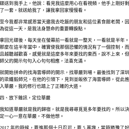
碟送到我手上，他說：看見我這麼用心在看視頻，他手上剛好
了一套，就送給我了，讓我拿回家慢慢看。
至今我都非常感恩當天邀我去吃飯的朋友和這位素食館老闆，
為從這一天，是我法身慧命的重要轉捩點。
拿回光碟後，每天坐在螢幕前一看就是一整天，一看就是半年
那麼在這半年當中，確實使我那個恐懼的情況有了一個控制，
且越聽越歡喜，感覺就是這麼多年來要找的東西，說不上來，
師父的開示句句入心句句相應，法喜充滿。
就開始拼命的找海雲導師的開示，找華嚴到場。最後找到了深
的梁鐵毅師兄，在他的引領下，見到並皈依了海雲導師，從此
入華嚴，我的修行也踏上了正確的大道。
四、放下雜訊，定位華嚴
我知道華嚴就是我的歸宿，就是我尋尋覓覓多年要找的。所以
定一心一意在華嚴，不做他想。
2017 年的時候，要進那個十日忍可，要 5 萬塊，當時猶豫了