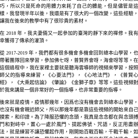
巧，所以只是死命的用體力來耗了自己的體能，但是儘管是
樣，我發現半年以後，我還是有了很大的一個改變，這些經驗
讓我在後來的教學中有了很珍貴的素材。
在 2018 年，我夫妻倆又一起參加的臺灣的靜下來的禪修。我
幸獲得了傳承的灌頂。
從 2017-2019 年，我們都有很多機會多機會回到總本山學習，
帶著團隊回來學習，參加佛七呀，普賢界會呀，海會呀等等。
這個過程中，我在家裡主要就是聽海雲導師的視頻來學習，按
師父的指導來練習，《心要法門》，《心地法門》，《普賢
經》，《大乘起信論》《肇論》《金獅子章》等等。這些視頻
於我來講是一個非常好的一個指導，也非常重要的指導。
後來就是疫情，疫情那幾年，因爲也沒有機會去到總本山學習
也沒有機會親近師父，所以那幾年都是靠這些視頻的開始來自
摸索，和印證。為了降服恐懼的念頭，我真是念念都在與念頭
鬥和對峙中，置心一處於風門、提起佛號、咒語，反正用盡
法，就是練習不讓恐懼起作用，剛開始百戰百輸，千戰千輸，