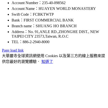
Account Number：235-40-098562
Account Name：HUAYEN WORLD MONASTERY
Swift Code：FCBKTWTP
Bank：FIRST COMMERCIAL BANK
Branch name：SHUANG HO BRANCH
Address：No. 91,ANLE RD.,ZHONGHE DIST., NEW
TAIPEI CITY 23573,Taiwan, R.O.C
TEL：886-2-2940-8000
Page load link
大華嚴寺全球資訊網使用 Cookies 以及第三方的線上服務來提
供您最好的瀏覽體驗．
知道了
Go
to
Top