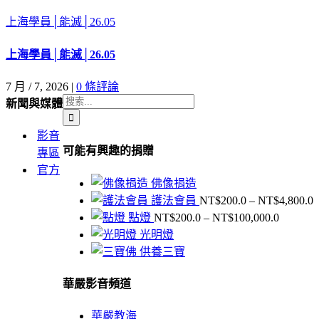
上海學員│能滅│26.05
上海學員│能滅│26.05
7 月 / 7, 2026
|
0 條評論
搜
新聞與媒體
索
影音
結
可能有興趣的捐贈
專區
果：
官方
佛像捐造
護法會員
NT$
200.0
–
NT$
4,800.0
價
點燈
NT$
200.0
–
NT$
100,000.0
格
光明燈
範
供養三寶
N
圍：
NT$200
華嚴影音頻道
N
到
NT$100,
華嚴教海