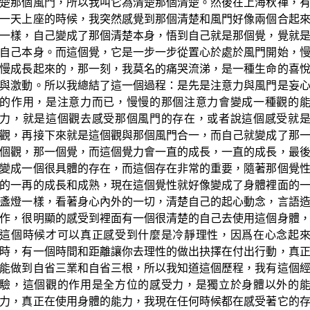
楚那個風門，所以我叫它為清楚那個清楚。然後在上海秋禪，
一天上座的時候，我突然感覺到那個清楚和風門好像兩個合起
一樣，自己變成了那個清楚本身，悟到自己就是那個覺，覺就
自己本身。而這個覺，它是一步一步從置心於處於風門開始，
慢成長起來的，那一刻，我莫名的痛哭流涕，是一種生命的喜
與激動。所以我總結了這一個過程：是先是注意力與風門是妄
的作用，是注意力而已，慢慢的那個注意力會變成一種觀的
力，就是這個觀去感受那個風門的存在，或者說這個感受就
觀，再接下來就是這個觀與那個風門合一，而自己就變成了那
個觀，那一個覺，而這個覺力會一直的成長，一直的成長，最
變成一個很具體的存在，而這個存在非常的重要，隨著那個覺
的一再的成長和成熟，現在這個覺性就好像變成了身體裡面的
盞燈一樣，看著身心內外的一切，清楚自己的起心動念，言語
作，很明顯的感受到裡面有一個很清楚的自己去使用這個身體
這個時候才可以真正感受到什麼是冷靜理性，因爲在心念起
時，有一個時間和距離讓你去理性的做出抉擇在付出行動，真
能做到自省三業和自省三根，所以我知道這個歷程，我有這個
驗，這個觀的作用是全方位的感受力，是獨立於身體以外的
力，真正在使用身體的能力，我現在任何時候都在感受著它的