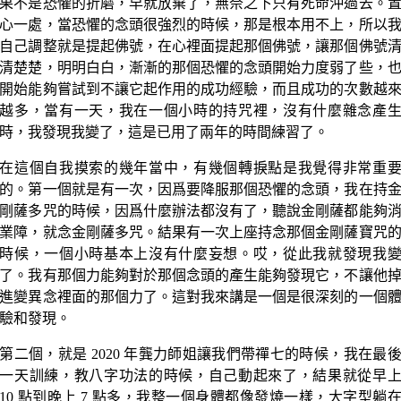
果不是恐懼的折磨，早就放棄了，無奈之下只有死命沖過去。
心一處，當恐懼的念頭很強烈的時候，那是根本用不上，所以
自己調整就是提起佛號，在心裡面提起那個佛號，讓那個佛號
清楚楚，明明白白，漸漸的那個恐懼的念頭開始力度弱了些，
開始能夠嘗試到不讓它起作用的成功經驗，而且成功的次數越
越多，當有一天，我在一個小時的持咒裡，沒有什麼雜念產
時，我發現我變了，這是已用了兩年的時間練習了。
在這個自我摸索的幾年當中，有幾個轉捩點是我覺得非常重
的。第一個就是有一次，因爲要降服那個恐懼的念頭，我在持
剛薩多咒的時候，因爲什麼辦法都沒有了，聽說金剛薩都能夠
業障，就念金剛薩多咒。結果有一次上座持念那個金剛薩寶咒
時候，一個小時基本上沒有什麼妄想。哎，從此我就發現我
了。我有那個力能夠對於那個念頭的產生能夠發現它，不讓他
進變異念裡面的那個力了。這對我來講是一個是很深刻的一個
驗和發現。
第二個，就是 2020 年龔力師姐讓我們帶禪七的時候，我在最
一天訓練，教八字功法的時候，自己動起來了，結果就從早
10 點到晚上 7 點多，我整一個身體都像發燒一樣，大字型躺