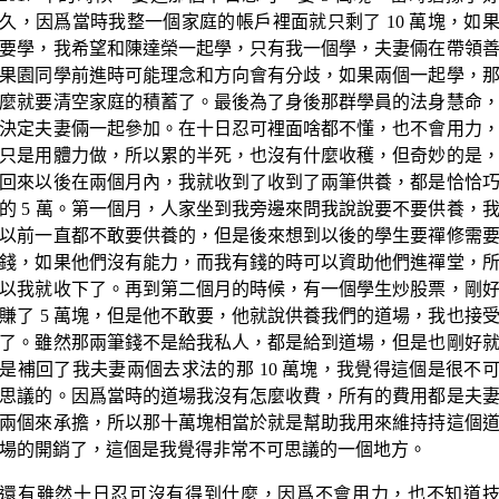
久，因爲當時我整一個家庭的帳戶裡面就只剩了 10 萬塊，如
要學，我希望和陳達榮一起學，只有我一個學，夫妻倆在帶領
果園同學前進時可能理念和方向會有分歧，如果兩個一起學，
麼就要清空家庭的積蓄了。最後為了身後那群學員的法身慧命
決定夫妻倆一起參加。在十日忍可裡面啥都不懂，也不會用力
只是用體力做，所以累的半死，也沒有什麼收穫，但奇妙的是
回來以後在兩個月內，我就收到了收到了兩筆供養，都是恰恰
的 5 萬。第一個月，人家坐到我旁邊來問我說說要不要供養，
以前一直都不敢要供養的，但是後來想到以後的學生要禪修需
錢，如果他們沒有能力，而我有錢的時可以資助他們進禪堂，
以我就收下了。再到第二個月的時候，有一個學生炒股票，剛
賺了 5 萬塊，但是他不敢要，他就說供養我們的道場，我也接
了。雖然那兩筆錢不是給我私人，都是給到道場，但是也剛好
是補回了我夫妻兩個去求法的那 10 萬塊，我覺得這個是很不
思議的。因爲當時的道場我沒有怎麼收費，所有的費用都是夫
兩個來承擔，所以那十萬塊相當於就是幫助我用來維持持這個
場的開銷了，這個是我覺得非常不可思議的一個地方。
還有雖然十日忍可沒有得到什麼，因爲不會用力，也不知道