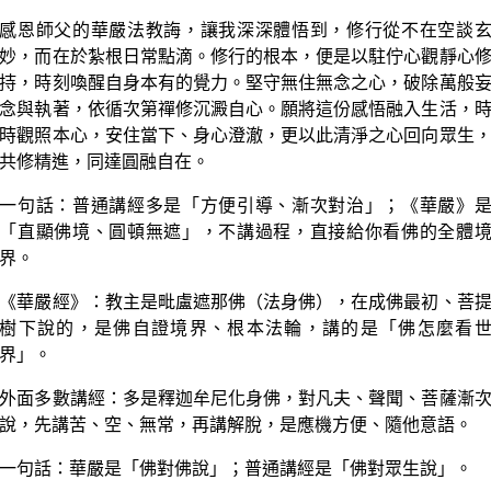
感恩師父的華嚴法教誨，讓我深深體悟到，修行從不在空談
妙，而在於紮根日常點滴。修行的根本，便是以駐佇心觀靜心
持，時刻喚醒自身本有的覺力。堅守無住無念之心，破除萬般
念與執著，依循次第禪修沉澱自心。願將這份感悟融入生活，
時觀照本心，安住當下、身心澄澈，更以此清淨之心回向眾生
共修精進，同達圓融自在。
一句話：普通講經多是「方便引導、漸次對治」；《華嚴》
「直顯佛境、圓頓無遮」，不講過程，直接給你看佛的全體
界。
《華嚴經》：教主是毗盧遮那佛（法身佛），在成佛最初、菩
樹下說的，是佛自證境界、根本法輪，講的是「佛怎麼看
界」。
外面多數講經：多是釋迦牟尼化身佛，對凡夫、聲聞、菩薩漸
說，先講苦、空、無常，再講解脫，是應機方便、隨他意語。
一句話：華嚴是「佛對佛說」；普通講經是「佛對眾生說」。