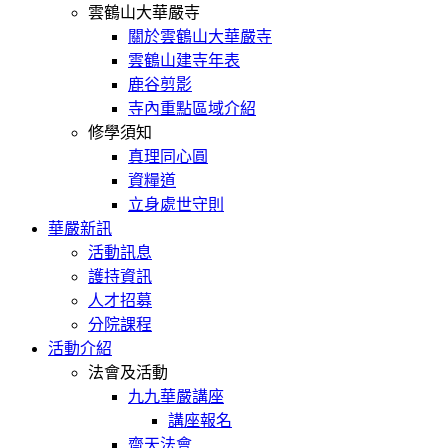
雲鶴山大華嚴寺
關於雲鶴山大華嚴寺
雲鶴山建寺年表
鹿谷剪影
寺內重點區域介紹
修學須知
真理同心圓
資糧道
立身處世守則
華嚴新訊
活動訊息
護持資訊
人才招募
分院課程
活動介紹
法會及活動
九九華嚴講座
講座報名
齋天法會