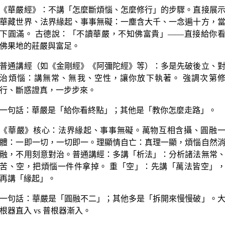
《華嚴經》：不講「怎麼斷煩惱、怎麼修行」的步驟。直接展
華藏世界、法界緣起、事事無礙：一塵含大千、一念遍十方，
下圓滿。 古德說：「不讀華嚴，不知佛富貴」——直接給你
佛果地的莊嚴與富足。
普通講經（如《金剛經》《阿彌陀經》等）：多是先破後立、
治煩惱：講無常、無我、空性，讓你放下執著。 強調次第
行、斷惑證真，一步步來。
一句話：華嚴是「給你看終點」；其他是「教你怎麼走路」。
《華嚴》核心：法界緣起、事事無礙。萬物互相含攝、圓融
體：一即一切，一切即一。理顯情自亡：真理一顯，煩惱自然
融，不用刻意對治。普通講經：多講「析法」：分析諸法無常
苦、空，把煩惱一件件拿掉。 重「空」：先講「萬法皆空」
再講「緣起」。
一句話：華嚴是「圓融不二」；其他多是「拆開來慢慢破」。
根器直入 vs 普根器漸入。