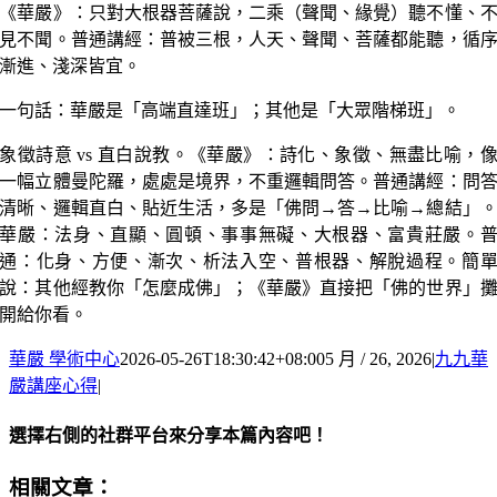
《華嚴》：只對大根器菩薩說，二乘（聲聞、緣覺）聽不懂、
見不聞。普通講經：普被三根，人天、聲聞、菩薩都能聽，循
漸進、淺深皆宜。
一句話：華嚴是「高端直達班」；其他是「大眾階梯班」。
象徵詩意 vs 直白說教。《華嚴》：詩化、象徵、無盡比喻，
一幅立體曼陀羅，處處是境界，不重邏輯問答。普通講經：問
清晰、邏輯直白、貼近生活，多是「佛問→答→比喻→總結」
華嚴：法身、直顯、圓頓、事事無礙、大根器、富貴莊嚴。
通：化身、方便、漸次、析法入空、普根器、解脫過程。簡
說：其他經教你「怎麼成佛」；《華嚴》直接把「佛的世界」
開給你看。
華嚴 學術中心
2026-05-26T18:30:42+08:00
5 月 / 26, 2026
|
九九華
嚴講座心得
|
選擇右側的社群平台來分享本篇內容吧！
Facebook
X
Email:
相關文章：