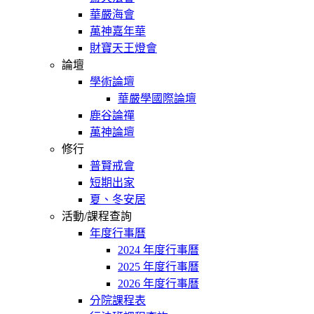
華嚴海會
萬神嘉年華
財寶天王燈會
論壇
學術論壇
華嚴學國際論壇
鹿谷論禪
萬神論壇
修行
普賢戒會
短期出家
夏、冬安居
活動/課程查詢
年度行事曆
2024 年度行事曆
2025 年度行事曆
2026 年度行事曆
分院課程表