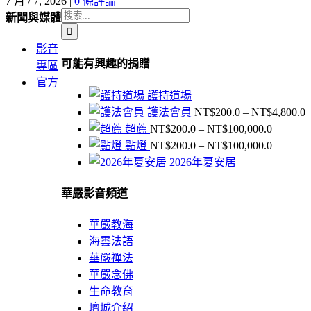
7 月 / 7, 2026
|
0 條評論
搜
新聞與媒體
索
影音
結
可能有興趣的捐贈
專區
果：
官方
護持道場
護法會員
NT$
200.0
–
NT$
4,800.0
價
超薦
NT$
200.0
–
NT$
100,000.0
格
價
點燈
NT$
200.0
–
NT$
100,000.0
範
格
2026年夏安居
N
圍：
範
NT$200
華嚴影音頻道
圍：
N
到
NT$200
NT$100,
到
華嚴教海
NT$100,
海雲法語
華嚴禪法
華嚴念佛
生命教育
壇城介紹