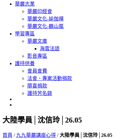
華嚴志業
華嚴印經會
華嚴文化-瑜伽禪
華嚴文化-鶴山嵐
學習專區
華嚴文庫
海雲法語
影音專區
護持供養
會員會費
法會、專案活動捐款
隨喜捐款
護持芳名錄
大陸學員│沈信玲│26.05
首頁
/
九九華嚴講座心得
/
大陸學員│沈信玲│26.05