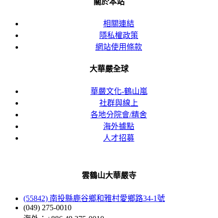
關於本站
相關連結
隱私權政策
網站使用條款
大華嚴全球
華嚴文化-鶴山嵐
社群與線上
各地分院會/精舍
海外據點
人才招募
雲鶴山大華嚴寺
(55842) 南投縣鹿谷鄉和雅村愛鄉路34-1號
(049) 275-0010