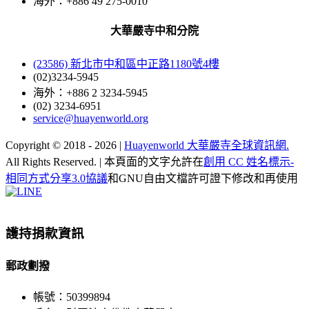
海外：+886 49 275-0010
大華嚴寺中和分院
(23586) 新北市中和區中正路1180號4樓
(02)3234-5945
海外：+886 2 3234-5945
(02) 3234-6951
service@huayenworld.org
Copyright © 2018 -
2026 |
Huayenworld 大華嚴寺全球資訊網.
All Rights Reserved. | 本頁面的文字允許在
創用 CC 姓名標示-
相同方式分享3.0協議
和GNU自由文檔許可證下修改和再使用
Facebook
X
WeChat
YouTube
LINE
Toggle
Sliding
Bar
護持捐款資訊
Area
郵政劃撥
帳號：50399894