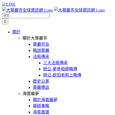
Skip
Facebook
X
WeChat
YouTube
LINE
to
content
搜
索
結
關於
果：
關於大華嚴寺
華嚴宗旨
略說華嚴
法脈傳承
三大法脈傳承
師公-夢參祖師略傳
師公-欽因老和上略傳
歷史沿革
華嚴標誌
海雲繼夢
關於海雲繼夢
導師事略
海雲墨寶