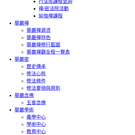
行法班課程查詢
禪/密法院活動
瑜伽禪課程
華嚴禪
華嚴禪源流
華嚴禪特色
華嚴禪修行藍圖
華嚴禪觀全程一覽表
華嚴密
歷史傳承
修法心態
修法條件
修法要領與原則
華嚴念佛
五會念佛
華嚴學術
義學中心
學術中心
教育中心