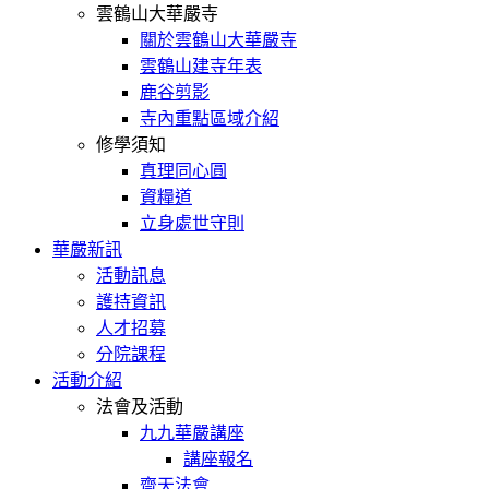
雲鶴山大華嚴寺
關於雲鶴山大華嚴寺
雲鶴山建寺年表
鹿谷剪影
寺內重點區域介紹
修學須知
真理同心圓
資糧道
立身處世守則
華嚴新訊
活動訊息
護持資訊
人才招募
分院課程
活動介紹
法會及活動
九九華嚴講座
講座報名
齋天法會