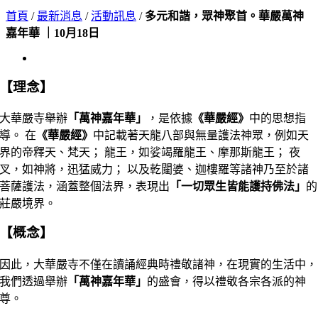
首頁
/
最新消息
/
活動訊息
/
多元和諧，眾神聚首。華嚴萬神
嘉年華 ｜10月18日
View
Larger
Image
【理念】
大華嚴寺舉辦
「萬神嘉年華」
，是依據
《華嚴經》
中的思想指
導。 在
《華嚴經》
中記載著天龍八部與無量護法神眾，例如天
界的帝釋天、梵天； 龍王，如娑竭羅龍王、摩那斯龍王； 夜
叉，如神將，迅猛威力； 以及乾闥婆、迦樓羅等諸神乃至於諸
菩薩護法，涵蓋整個法界，表現出
「一切眾生皆能護持佛法」
的
莊嚴境界。
【概念】
因此，大華嚴寺不僅在讀誦經典時禮敬諸神，在現實的生活中，
我們透過舉辦
「萬神嘉年華」
的盛會，得以禮敬各宗各派的神
尊。