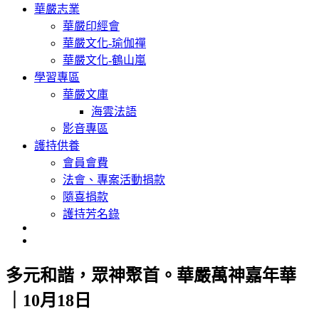
華嚴志業
華嚴印經會
華嚴文化-瑜伽禪
華嚴文化-鶴山嵐
學習專區
華嚴文庫
海雲法語
影音專區
護持供養
會員會費
法會、專案活動捐款
隨喜捐款
護持芳名錄
多元和諧，眾神聚首。華嚴萬神嘉年華
｜10月18日