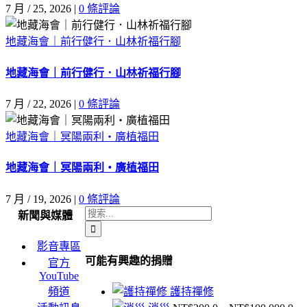
7 月 / 25, 2026
|
0 條評論
地藏海會｜前行健行．山林祈福行腳
地藏海會｜前行健行．山林祈福行腳
7 月 / 22, 2026
|
0 條評論
地藏海會｜冥陽兩利・廣植福田
地藏海會｜冥陽兩利・廣植福田
7 月 / 19, 2026
|
0 條評論
搜
新聞與媒體
索
影音專區
結
可能有興趣的捐贈
官方
果：
YouTube
頻道
護持禪修