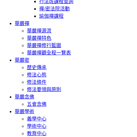
行法班課程查詢
禪/密法院活動
瑜伽禪課程
華嚴禪
華嚴禪源流
華嚴禪特色
華嚴禪修行藍圖
華嚴禪觀全程一覽表
華嚴密
歷史傳承
修法心態
修法條件
修法要領與原則
華嚴念佛
五會念佛
華嚴學術
義學中心
學術中心
教育中心