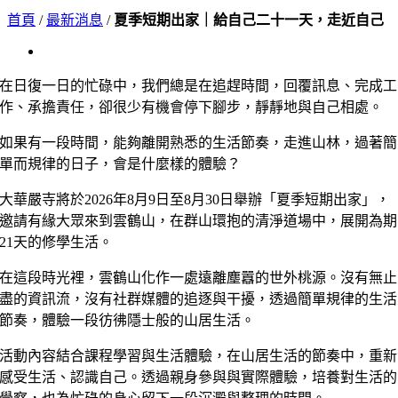
首頁
/
最新消息
/
夏季短期出家｜給自己二十一天，走近自己
View
Larger
Image
在日復一日的忙碌中，我們總是在追趕時間，回覆訊息、完成工
作、承擔責任，卻很少有機會停下腳步，靜靜地與自己相處。
如果有一段時間，能夠離開熟悉的生活節奏，走進山林，過著簡
單而規律的日子，會是什麼樣的體驗？
大華嚴寺將於2026年8月9日至8月30日舉辦「夏季短期出家」，
邀請有緣大眾來到雲鶴山，在群山環抱的清淨道場中，展開為期
21天的修學生活。
在這段時光裡，雲鶴山化作一處遠離塵囂的世外桃源。沒有無止
盡的資訊流，沒有社群媒體的追逐與干擾，透過簡單規律的生活
節奏，體驗一段彷彿隱士般的山居生活。
活動內容結合課程學習與生活體驗，在山居生活的節奏中，重新
感受生活、認識自己。透過親身參與與實際體驗，培養對生活的