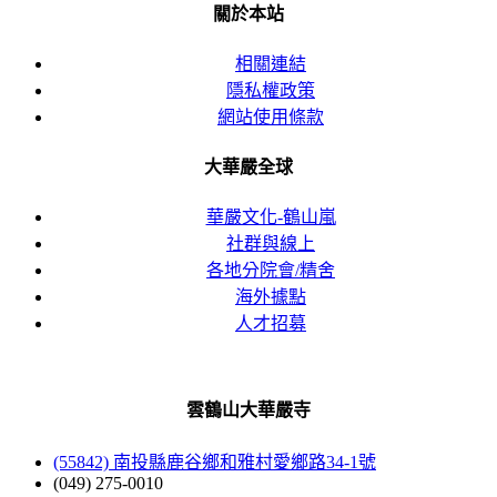
關於本站
相關連結
隱私權政策
網站使用條款
大華嚴全球
華嚴文化-鶴山嵐
社群與線上
各地分院會/精舍
海外據點
人才招募
雲鶴山大華嚴寺
(55842) 南投縣鹿谷鄉和雅村愛鄉路34-1號
(049) 275-0010