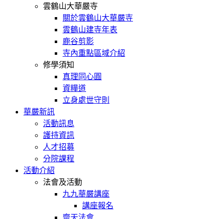
雲鶴山大華嚴寺
關於雲鶴山大華嚴寺
雲鶴山建寺年表
鹿谷剪影
寺內重點區域介紹
修學須知
真理同心圓
資糧道
立身處世守則
華嚴新訊
活動訊息
護持資訊
人才招募
分院課程
活動介紹
法會及活動
九九華嚴講座
講座報名
齋天法會