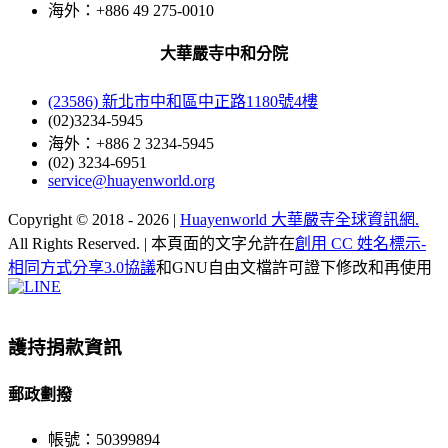
海外：+886 49 275-0010
大華嚴寺中和分院
(23586) 新北市中和區中正路1180號4樓
(02)3234-5945
海外：+886 2 3234-5945
(02) 3234-6951
service@huayenworld.org
Copyright © 2018 -
2026 |
Huayenworld 大華嚴寺全球資訊網.
All Rights Reserved. | 本頁面的文字允許在
創用 CC 姓名標示-
相同方式分享3.0協議
和GNU自由文檔許可證下修改和再使用
Facebook
X
WeChat
YouTube
LINE
Toggle
Sliding
Bar
護持捐款資訊
Area
郵政劃撥
帳號：50399894