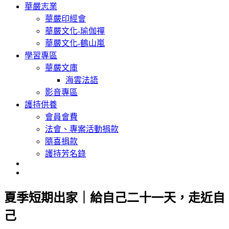
華嚴志業
華嚴印經會
華嚴文化-瑜伽禪
華嚴文化-鶴山嵐
學習專區
華嚴文庫
海雲法語
影音專區
護持供養
會員會費
法會、專案活動捐款
隨喜捐款
護持芳名錄
夏季短期出家｜給自己二十一天，走近自
己