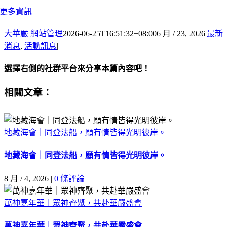
更多資訊
大華嚴 網站管理
2026-06-25T16:51:32+08:00
6 月 / 23, 2026
|
最新
消息
,
活動訊息
|
選擇右側的社群平台來分享本篇內容吧！
Facebook
X
Email:
相關文章：
地藏海會｜同登法船，願有情皆得光明彼岸。
地藏海會｜同登法船，願有情皆得光明彼岸。
8 月 / 4, 2026
|
0 條評論
萬神嘉年華｜眾神齊聚，共赴華嚴盛會
萬神嘉年華｜眾神齊聚，共赴華嚴盛會