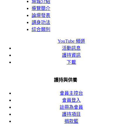
壇城介紹
導覽簡介
論壇發表
調身功法
綜合類別
YouTube 頻道
活動訊息
護持資訊
下載
護持與供養
會員主控台
會員登入
註冊為會員
護持項目
捐款籃