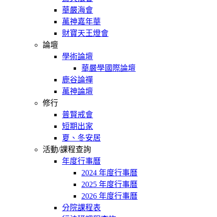
華嚴海會
萬神嘉年華
財寶天王燈會
論壇
學術論壇
華嚴學國際論壇
鹿谷論禪
萬神論壇
修行
普賢戒會
短期出家
夏、冬安居
活動/課程查詢
年度行事曆
2024 年度行事曆
2025 年度行事曆
2026 年度行事曆
分院課程表