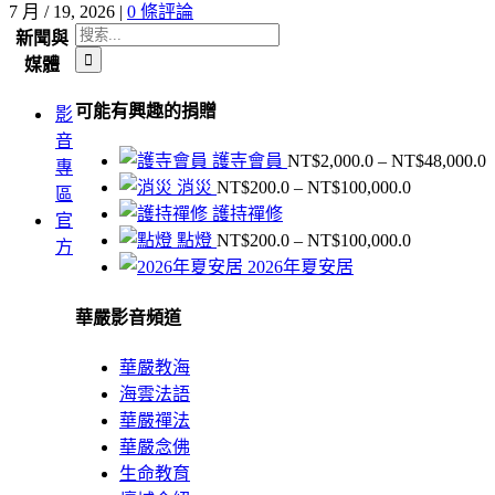
7 月 / 19, 2026
|
0 條評論
搜
新聞與
索
媒體
結
可能有興趣的捐贈
影
果：
音
護寺會員
NT$
2,000.0
–
NT$
48,000.0
專
價
消災
NT$
200.0
–
NT$
100,000.0
區
格
護持禪修
官
範
價
點燈
NT$
200.0
–
NT$
100,000.0
方
N
圍：
格
2026年夏安居
NT$200.0
範
N
到
華嚴影音頻道
圍：
NT$100,00
NT$200.0
到
華嚴教海
NT$100,00
海雲法語
華嚴禪法
華嚴念佛
生命教育