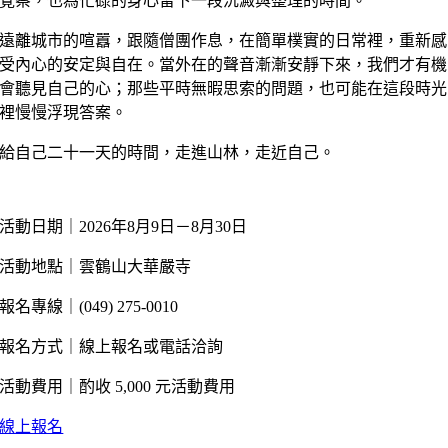
覺察，也為忙碌的身心留下一段沉澱與整理的時間。
遠離城市的喧囂，跟隨僧團作息，在簡單樸實的日常裡，重新感
受內心的安定與自在。當外在的聲音漸漸安靜下來，我們才有機
會聽見自己的心；那些平時無暇思索的問題，也可能在這段時光
裡慢慢浮現答案。󠀠
給自己二十一天的時間，走進山林，走近自己。
活動日期｜2026年8月9日－8月30日
活動地點｜雲鶴山大華嚴寺
報名專線｜(049) 275-0010
報名方式｜線上報名或電話洽詢
活動費用｜酌收 5,000 元活動費用
線上報名