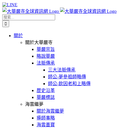
Skip
Facebook
X
WeChat
YouTube
LINE
to
content
搜
索
結
關於
果：
關於大華嚴寺
華嚴宗旨
略說華嚴
法脈傳承
三大法脈傳承
師公-夢參祖師略傳
師公-欽因老和上略傳
歷史沿革
華嚴標誌
海雲繼夢
關於海雲繼夢
導師事略
海雲墨寶