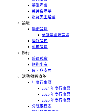
華嚴海會
萬神嘉年華
財寶天王燈會
論壇
學術論壇
華嚴學國際論壇
鹿谷論禪
萬神論壇
修行
普賢戒會
短期出家
夏、冬安居
活動/課程查詢
年度行事曆
2024 年度行事曆
2025 年度行事曆
2026 年度行事曆
分院課程表