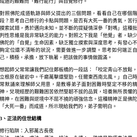
成道的艱難而「難行能行」與自覺修行。
對照佛陀成道軌跡與師父提出的三個問題，看看自己在哪個
段？思考自己修行的卡點與問題。是否有大死一番的勇氣，苦
摸索試錯，勇於邁向未知。並不斷的提疑情深參「對嗎」這種
判性思維是我非常缺乏的能力。對照之下我是「他覺」者，缺
佛陀的「自覺」生命因素，缺乏獨立摸索與深度思考，有發心
夠定位還不清晰的狀況，需要做進一步調整。思考如何端正
己，積極，承擔，放下執著，把該做的事情做圓滿。
想起師父常常讓我們記住鄭板橋的一段話：「咬定青山不放鬆
立根原在破岩中。千磨萬擊還堅勁，任爾東西南北風。」自己
常默誦來理解師父用意，是教導弟子面對困難時堅定不移的
神，兌現經歷的艱難困苦依然堅韌不拔的品質，培養無所畏懼
精神，在困難與逆境中不屈不撓的頑強信念。這種精神正是佛
「大死一番」而成道，所示現給我們的，弟子需明白。‌
3、正法的住世結構
修行陷阱：入邪萬古長夜