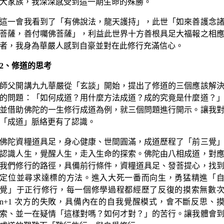
大家族，我深深感受到這一期生命的殊勝。
這一會我看到了「有佛說法，龍天護持」，此世「如來善護念
菩薩，善付囑佛菩薩」，利益此世界十方善根具足大福報之相
者，我身為華嚴人感到自豪並對在此修行充滿信心。
2、修道的思考
師父開講九九華嚴從「玄談」開始，提出了修道的三個應該解
的問題：「如何成道？用什麼方法成道？成的究竟是什麼道？
並借助佛陀的一生修行成道為例，就三個問題進行開示。讓我
「成道」脈絡更有了認識。
佛陀資糧道具足，身心健康、世間圓滿，成道歷程了「前三覺
認識人生，覺醒人生，走入生命的探索。佛陀由八相成道，對
我們修行的路徑，具備前行條件，資糧道具足、發菩提心，找
定位並尋求達標的方法。進入大死一番而向生，勇猛精進「
覺」于正行修行，每一個修學過程都經歷了反復的摸索無數
n+1 次方的失敗，具備內在的自我覺醒模式，會不斷反思、
索、並一在疑情「這樣對嗎？如何才對？」的苦行。讓我體會