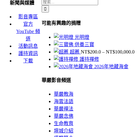
搜
新聞與媒體
索
影音專區
結
可能有興趣的捐贈
官方
果：
YouTube 頻
光明燈
道
供養三寶
活動訊息
超薦
NT$
200.0
–
NT$
100,000.0
護持資訊
護持禪修
下載
2026年地藏海會
N
華嚴影音頻道
N
華嚴教海
海雲法語
華嚴禪法
華嚴念佛
生命教育
壇城介紹