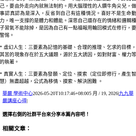
己，要由外走向內就無法制約。用大腦理性的人鑽牛角尖兒，
事認真認為是深入，反省到自己有這種情況。喜好不是生命
力，唯一支撐的是體力和體能。深思自己還存在的情緒和邏輯
子習氣不能除掉，是因為自己有一點福報用輪回模式在修行，
警惕。
* 虛幻人生：三要素為記憶的基礎、合理的推理、乞求的目標
其苦的現象存在於五大議題，源於五大誘因，如對財富、權力
的執著。
* 真實人生：三要素為發願、定位、摸索（定位即修行，產生
慧）無盡超越，公式為移情、摸索、解決困難 。
華嚴 學術中心
2026-05-20T10:17:46+08:00
5 月 / 19, 2026
|
九九華
嚴講座心得
|
選擇右側的社群平台來分享本篇內容吧！
Facebook
X
Email:
相關文章：