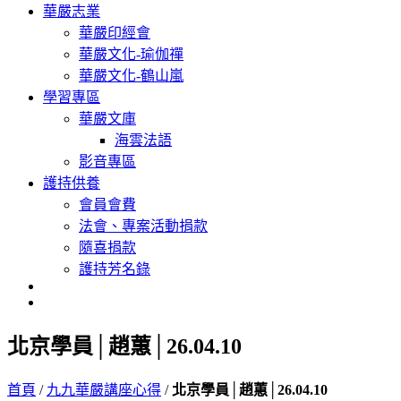
華嚴志業
華嚴印經會
華嚴文化-瑜伽禪
華嚴文化-鶴山嵐
學習專區
華嚴文庫
海雲法語
影音專區
護持供養
會員會費
法會、專案活動捐款
隨喜捐款
護持芳名錄
北京學員│趙蕙│26.04.10
首頁
/
九九華嚴講座心得
/
北京學員│趙蕙│26.04.10