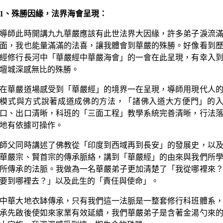
1、殊勝因緣，法界海會呈現：
導師此時開講九九華嚴應該有此世法界大因緣，許多弟子淚流
面，我也能量滿滿的法喜，讓我體會到華嚴的殊勝。好像看到
經修行長河中「華嚴經中華嚴海會」的一會在此呈現，有幸入
壇城深感無比的殊勝。
在華嚴道場感受到「華嚴經」的境界一在呈現，導師用現代人
模式與方式說著成道成佛的方法，「諸佛入道大方便門」的
口、出口清晰，科班的「三面工程」教學系統完善清晰，行法
地有依據可操作。
師父同時講述了佛教從「印度到西域再到長安」的發展史，以
華嚴宗、賢首宗的傳承脈絡，講到「華嚴經」的由來與我們所
所傳承的法脈。我做為一名華嚴弟子更加清楚了「我從哪裡來
要到哪裡去？」以及此生的「責任與使命」。
中華大地衣缽傳承，只有我們這一法脈是一整套修行科班體系
承先啟後使如來家業有效延續，我們華嚴弟子是含著金湯勺來