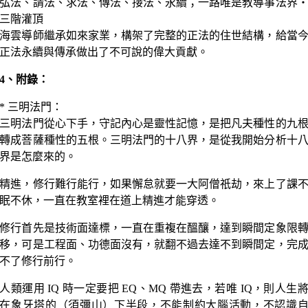
弘法、請法、求法、傳法、接法、永續；一路唯是教導事法界
三階灌頂
海雲導師繼承如來家業，構架了完整的正法的住世結構，給當
正法永續與傳承做出了不可說的偉大貢獻。
4、附錄：
* 三明法門：
三明法門從心下手，守記內心是靈性記憶，是把凡夫種性的九
轉成菩薩種性的五根。三明法門的十八界，是從我開始分析十
界是怎麼來的。
精進，修行難行能行，如果懈怠就要一大阿僧祇劫，來上了課
眠不休，一直在教室裡在道上精進才能穿透。
修行首先是技術面達標，一直在重複在醞釀，達到瞬間定象限
移，可是工程面、功德面沒有，就翻不過去達不到瞬間定，完
不了修行前行。
人類運用 IQ 時一定要把 EQ、MQ 帶進去，若唯 IQ，則人生
在象牙塔的（須彌山）下半段，不能制約大腦活動，不認識