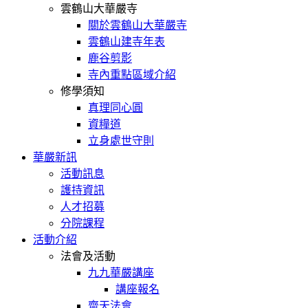
雲鶴山大華嚴寺
關於雲鶴山大華嚴寺
雲鶴山建寺年表
鹿谷剪影
寺內重點區域介紹
修學須知
真理同心圓
資糧道
立身處世守則
華嚴新訊
活動訊息
護持資訊
人才招募
分院課程
活動介紹
法會及活動
九九華嚴講座
講座報名
齋天法會