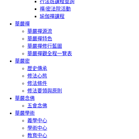
行法班課程查詢
禪/密法院活動
瑜伽禪課程
華嚴禪
華嚴禪源流
華嚴禪特色
華嚴禪修行藍圖
華嚴禪觀全程一覽表
華嚴密
歷史傳承
修法心態
修法條件
修法要領與原則
華嚴念佛
五會念佛
華嚴學術
義學中心
學術中心
教育中心