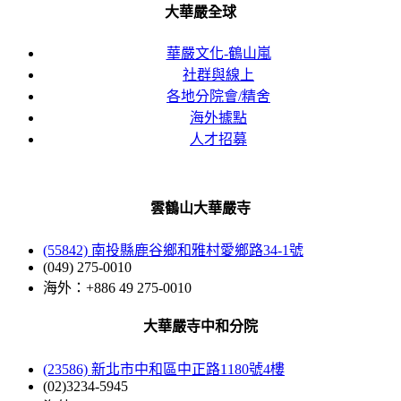
大華嚴全球
華嚴文化-鶴山嵐
社群與線上
各地分院會/精舍
海外據點
人才招募
雲鶴山大華嚴寺
(55842) 南投縣鹿谷鄉和雅村愛鄉路34-1號
(049) 275-0010
海外：+886 49 275-0010
大華嚴寺中和分院
(23586) 新北市中和區中正路1180號4樓
(02)3234-5945