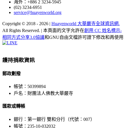
海外：+886 2 3234-5945
(02) 3234-6951
service@huayenworld.org
Copyright © 2018 -
2026 |
Huayenworld 大華嚴寺全球資訊網.
All Rights Reserved. | 本頁面的文字允許在
創用 CC 姓名標示-
相同方式分享3.0協議
和GNU自由文檔許可證下修改和再使用
Facebook
X
WeChat
YouTube
LINE
Toggle
Sliding
Bar
護持捐款資訊
Area
郵政劃撥
帳號：50399894
戶名：財團法人佛教大華嚴寺
匯款或轉帳
銀行：第一銀行 雙和分行（代號：007）
帳號：235-10-032032