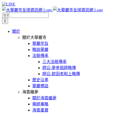
Skip
Facebook
X
WeChat
YouTube
LINE
to
content
搜
索
結
關於
果：
關於大華嚴寺
華嚴宗旨
略說華嚴
法脈傳承
三大法脈傳承
師公-夢參祖師略傳
師公-欽因老和上略傳
歷史沿革
華嚴標誌
海雲繼夢
關於海雲繼夢
導師事略
海雲墨寶