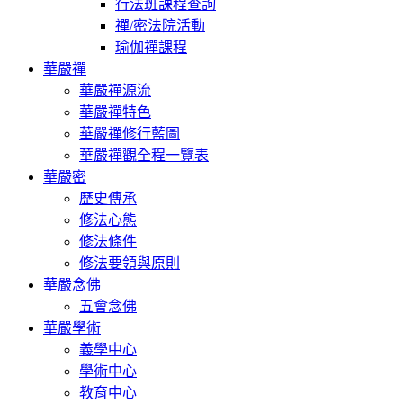
行法班課程查詢
禪/密法院活動
瑜伽禪課程
華嚴禪
華嚴禪源流
華嚴禪特色
華嚴禪修行藍圖
華嚴禪觀全程一覽表
華嚴密
歷史傳承
修法心態
修法條件
修法要領與原則
華嚴念佛
五會念佛
華嚴學術
義學中心
學術中心
教育中心