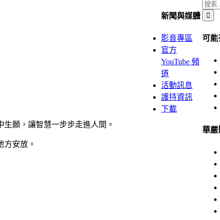
搜
新聞與媒體
索
結
可能
影音專區
果：
官方
YouTube 頻
道
活動訊息
護持資訊
下載
中生願，讓智慧一步步走進人間。
華嚴
地方安放。