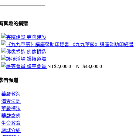
有興趣的捐贈
寺院建設
《九九華嚴》講座暨助印經書
佛像捐造
護持道場
價
護寺會員
NT$
2,000.0
–
NT$
48,000.0
格
影音頻道
範
圍：
NT$2,000.0
華嚴教海
到
海雲法語
NT$48,000.0
華嚴禪法
華嚴念佛
生命教育
壇城介紹