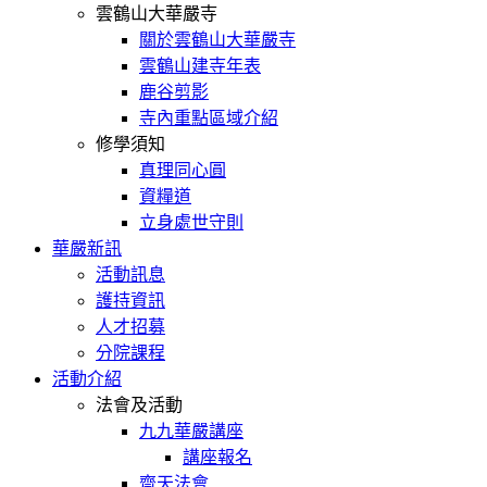
雲鶴山大華嚴寺
關於雲鶴山大華嚴寺
雲鶴山建寺年表
鹿谷剪影
寺內重點區域介紹
修學須知
真理同心圓
資糧道
立身處世守則
華嚴新訊
活動訊息
護持資訊
人才招募
分院課程
活動介紹
法會及活動
九九華嚴講座
講座報名
齋天法會