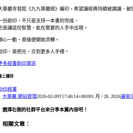
大華嚴寺發起《九九華嚴經》編印，希望讓經典持續被讀誦、被
一份助印，不只是支持一本書的完成，
也是讓這份智慧，能在需要的人手中出現。
願心一動，善緣便開始流轉。
助印，是把光，交到更多人手裡。
更多經書助印資訊
線上護持
助印經書
大華嚴 網站管理
2026-02-09T17:46:14+08:00
1 月 / 28, 2026
|
最新
選擇右側的社群平台來分享本篇內容吧！
Facebook
X
Email:
相關文章：