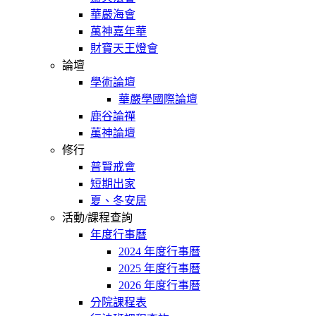
華嚴海會
萬神嘉年華
財寶天王燈會
論壇
學術論壇
華嚴學國際論壇
鹿谷論禪
萬神論壇
修行
普賢戒會
短期出家
夏、冬安居
活動/課程查詢
年度行事曆
2024 年度行事曆
2025 年度行事曆
2026 年度行事曆
分院課程表