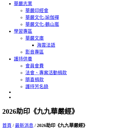
華嚴志業
華嚴印經會
華嚴文化-瑜伽禪
華嚴文化-鶴山嵐
學習專區
華嚴文庫
海雲法語
影音專區
護持供養
會員會費
法會、專案活動捐款
隨喜捐款
護持芳名錄
2026助印《九九華嚴經》
首頁
/
最新消息
/
2026助印《九九華嚴經》