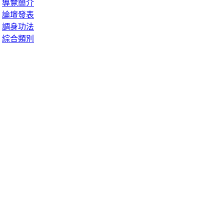
導覽簡介
論壇發表
調身功法
綜合類別