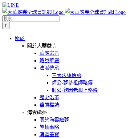
Skip
Facebook
X
WeChat
YouTube
LINE
to
content
搜
索
結
關於
果：
關於大華嚴寺
華嚴宗旨
略說華嚴
法脈傳承
三大法脈傳承
師公-夢參祖師略傳
師公-欽因老和上略傳
歷史沿革
華嚴標誌
海雲繼夢
關於海雲繼夢
導師事略
海雲墨寶