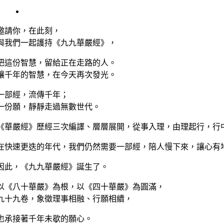
View
Larger
Image
邀請你，在此刻，
與我們一起護持《九九華嚴經》，
把這份智慧，留給正在走路的人。
讓千年的智慧，在今天再次發光。
一部經，流傳千年；
一份願，靜靜走過無數世代。
《華嚴經》歷經三次編譯、層層展開，從事入理，由理起行，行
在快速更迭的年代，我們仍然需要一部經，陪人慢下來，讓心有
因此，《九九華嚴經》誕生了。
以《八十華嚴》為根，以《四十華嚴》為圓滿，
九十九卷，象徵理事相融、行願相續，
也承接著千年未歇的願心。