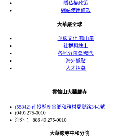
隱私權政策
網站使用條款
大華嚴全球
華嚴文化-鶴山嵐
社群與線上
各地分院會/精舍
海外據點
人才招募
雲鶴山大華嚴寺
(55842) 南投縣鹿谷鄉和雅村愛鄉路34-1號
(049) 275-0010
海外：+886 49 275-0010
大華嚴寺中和分院