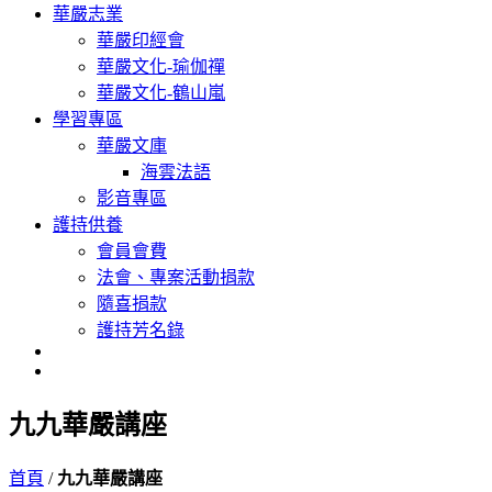
華嚴志業
華嚴印經會
華嚴文化-瑜伽禪
華嚴文化-鶴山嵐
學習專區
華嚴文庫
海雲法語
影音專區
護持供養
會員會費
法會、專案活動捐款
隨喜捐款
護持芳名錄
九九華嚴講座
首頁
/
九九華嚴講座