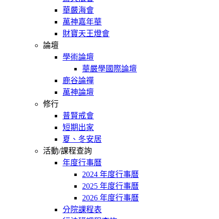
華嚴海會
萬神嘉年華
財寶天王燈會
論壇
學術論壇
華嚴學國際論壇
鹿谷論禪
萬神論壇
修行
普賢戒會
短期出家
夏、冬安居
活動/課程查詢
年度行事曆
2024 年度行事曆
2025 年度行事曆
2026 年度行事曆
分院課程表