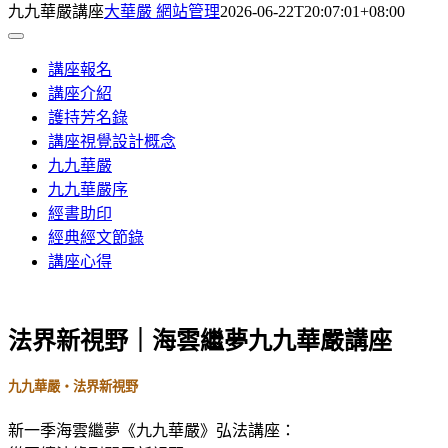
九九華嚴講座
大華嚴 網站管理
2026-06-22T20:07:01+08:00
Toggle
Navigation
講座報名
講座介紹
護持芳名錄
講座視覺設計概念
九九華嚴
九九華嚴序
經書助印
經典經文節錄
講座心得
法界新視野｜海雲繼夢九九華嚴講座
九九華嚴・法界新視野
新一季海雲繼夢《九九華嚴》弘法講座：