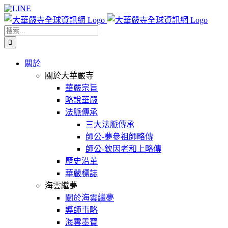
Skip
Facebook
X
WeChat
YouTube
LINE
to
content
搜
索
結
關於
果：
關於大華嚴寺
華嚴宗旨
略說華嚴
法脈傳承
三大法脈傳承
師公-夢參祖師略傳
師公-欽因老和上略傳
歷史沿革
華嚴標誌
海雲繼夢
關於海雲繼夢
導師事略
海雲墨寶