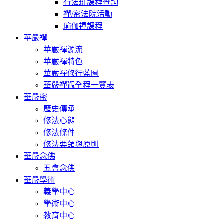
行法班課程查詢
禪/密法院活動
瑜伽禪課程
華嚴禪
華嚴禪源流
華嚴禪特色
華嚴禪修行藍圖
華嚴禪觀全程一覽表
華嚴密
歷史傳承
修法心態
修法條件
修法要領與原則
華嚴念佛
五會念佛
華嚴學術
義學中心
學術中心
教育中心