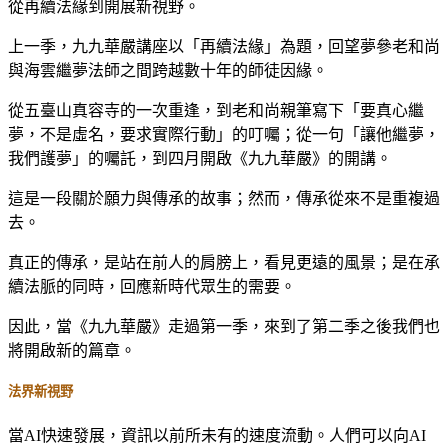
從再續法緣到開展新視野。
上一季，九九華嚴講座以「再續法緣」為題，回望夢參老和尚
與海雲繼夢法師之間跨越數十年的師徒因緣。
從五臺山真容寺的一次重逢，到老和尚親筆寫下「要真心繼
夢，不是虛名，要求實際行動」的叮囑；從一句「讓他繼夢，
我們護夢」的囑託，到四月開啟《九九華嚴》的開講。
這是一段關於願力與傳承的故事；然而，傳承從來不是重複過
去。
真正的傳承，是站在前人的肩膀上，看見更遠的風景；是在承
續法脈的同時，回應新時代眾生的需要。
因此，當《九九華嚴》走過第一季，來到了第二季之後我們也
將開啟新的篇章。
法界新視野
當AI快速發展，資訊以前所未有的速度流動。人們可以向AI