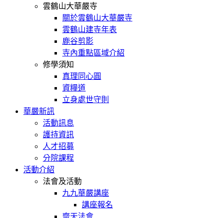
雲鶴山大華嚴寺
關於雲鶴山大華嚴寺
雲鶴山建寺年表
鹿谷剪影
寺內重點區域介紹
修學須知
真理同心圓
資糧道
立身處世守則
華嚴新訊
活動訊息
護持資訊
人才招募
分院課程
活動介紹
法會及活動
九九華嚴講座
講座報名
齋天法會