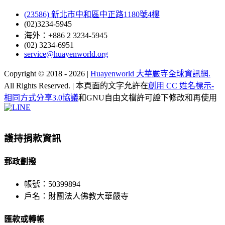
(23586) 新北市中和區中正路1180號4樓
(02)3234-5945
海外：+886 2 3234-5945
(02) 3234-6951
service@huayenworld.org
Copyright © 2018 -
2026 |
Huayenworld 大華嚴寺全球資訊網.
All Rights Reserved. | 本頁面的文字允許在
創用 CC 姓名標示-
相同方式分享3.0協議
和GNU自由文檔許可證下修改和再使用
Facebook
X
WeChat
YouTube
LINE
Toggle
Sliding
Bar
護持捐款資訊
Area
郵政劃撥
帳號：50399894
戶名：財團法人佛教大華嚴寺
匯款或轉帳