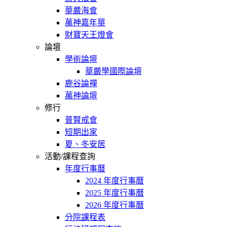
華嚴海會
萬神嘉年華
財寶天王燈會
論壇
學術論壇
華嚴學國際論壇
鹿谷論禪
萬神論壇
修行
普賢戒會
短期出家
夏、冬安居
活動/課程查詢
年度行事曆
2024 年度行事曆
2025 年度行事曆
2026 年度行事曆
分院課程表