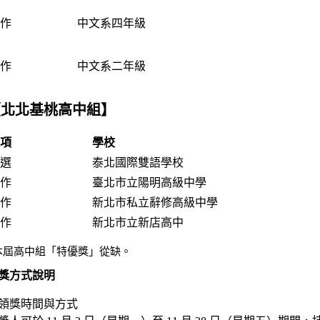
佳作
中文系四年級
佳作
中文系二年級
【北北基桃高中組】
獎項
學校
優選
泰北國際雙語學校
佳作
臺北市立陽明高級中學
佳作
新北市私立辭修高級中學
佳作
新北市立新店高中
本屆高中組「特優獎」從缺。
獎方式說明
. 領獎時間與方式