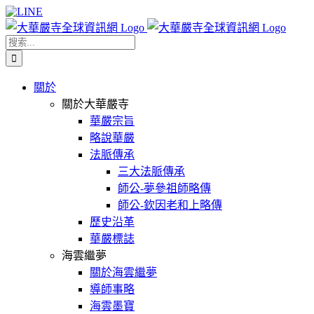
Skip
Facebook
X
WeChat
YouTube
LINE
to
content
搜
索
結
關於
果：
關於大華嚴寺
華嚴宗旨
略說華嚴
法脈傳承
三大法脈傳承
師公-夢參祖師略傳
師公-欽因老和上略傳
歷史沿革
華嚴標誌
海雲繼夢
關於海雲繼夢
導師事略
海雲墨寶