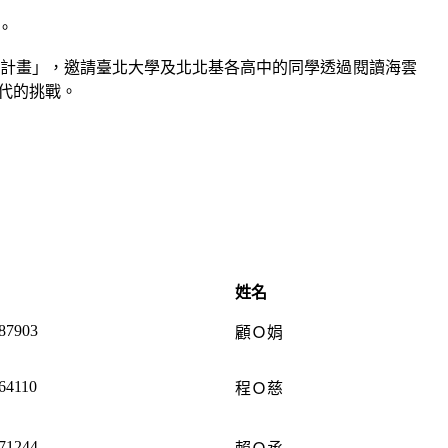
。
計畫」，邀請臺北大學及北北基各高中的同學透過閱讀海雲
代的挑戰。
姓名
87903
顧Ｏ娟
64110
程Ｏ慈
71244