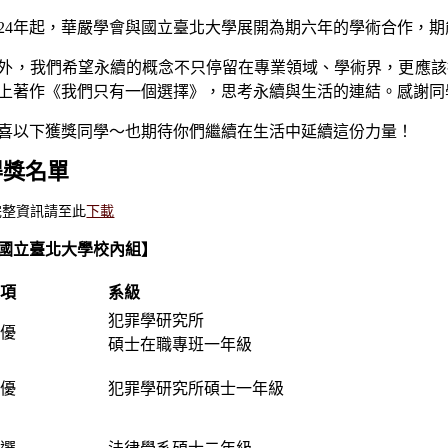
024年起，華嚴學會與國立臺北大學展開為期六年的學術合作，
外，我們希望永續的概念不只停留在專業領域、學術界，更應該
上著作《我們只有一個選擇》，思考永續與生活的連結。
感謝同
喜以下獲獎同學～也期待你們繼續在生活中延續這份力量！
得獎名單
完整資訊請至此
下載
國立臺北大學校內組】
獎項
系級
犯罪學研究所
特優
碩士在職專班一年級
特優
犯罪學研究所碩士一年級