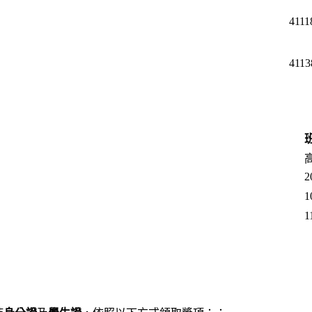
4111
4113
2
1
1