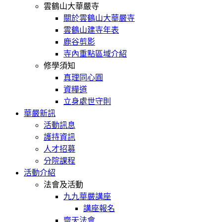
雲鶴山大華嚴寺
關於雲鶴山大華嚴寺
雲鶴山建寺年表
鹿谷剪影
寺內重點區域介紹
修學須知
真理同心圓
資糧道
立身處世守則
華嚴新訊
活動訊息
護持資訊
人才招募
分院課程
活動介紹
法會及活動
九九華嚴講座
講座報名
齋天法會