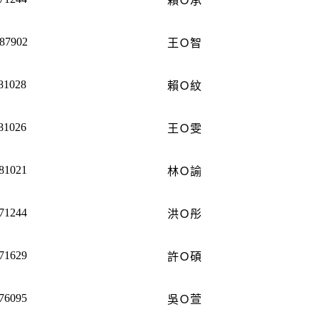
賴Ｏ承
87902
王Ｏ智
81028
賴Ｏ紋
81026
王Ｏ雯
81021
林Ｏ諭
71244
洪Ｏ彤
71629
許Ｏ碩
76095
吳Ｏ萱