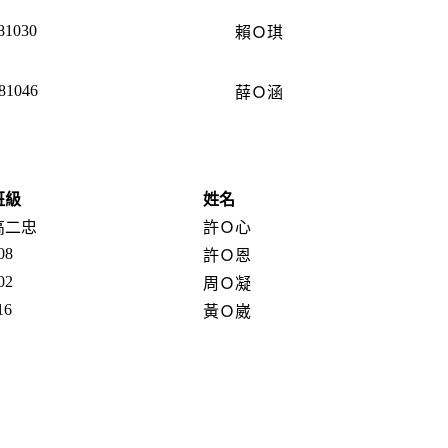
81030
賴Ｏ琪
81046
薛Ｏ涵
班級
姓名
高二忠
許Ｏ心
08
許Ｏ恩
02
周Ｏ凝
16
黃Ｏ崴