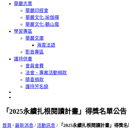
華嚴志業
華嚴印經會
華嚴文化-瑜伽禪
華嚴文化-鶴山嵐
學習專區
華嚴文庫
海雲法語
影音專區
護持供養
會員會費
法會、專案活動捐款
隨喜捐款
護持芳名錄
「2025永續扎根閱讀計畫」得獎名單公告
首頁
/
最新消息
/
活動訊息
/
「2025永續扎根閱讀計畫」得獎