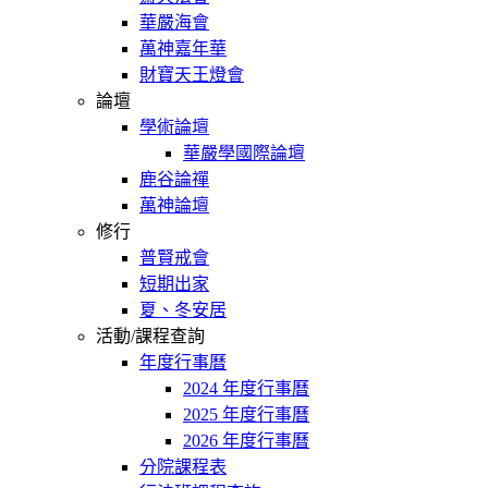
華嚴海會
萬神嘉年華
財寶天王燈會
論壇
學術論壇
華嚴學國際論壇
鹿谷論禪
萬神論壇
修行
普賢戒會
短期出家
夏、冬安居
活動/課程查詢
年度行事曆
2024 年度行事曆
2025 年度行事曆
2026 年度行事曆
分院課程表