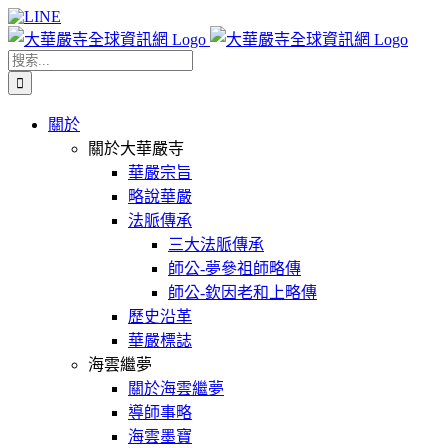
Skip
Facebook
X
WeChat
YouTube
LINE
to
content
搜
索
結
關於
果：
關於大華嚴寺
華嚴宗旨
略說華嚴
法脈傳承
三大法脈傳承
師公-夢參祖師略傳
師公-欽因老和上略傳
歷史沿革
華嚴標誌
海雲繼夢
關於海雲繼夢
導師事略
海雲墨寶