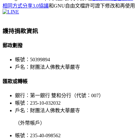
相同方式分享3.0協議
和GNU自由文檔許可證下修改和再使用
Facebook
X
WeChat
YouTube
LINE
Toggle
Sliding
Bar
護持捐款資訊
Area
郵政劃撥
帳號：50399894
戶名：財團法人佛教大華嚴寺
匯款或轉帳
銀行：第一銀行 雙和分行（代號：007）
帳號：235-10-032032
戶名：財團法人佛教大華嚴寺
（外幣帳戶）
帳號：235-40-098562