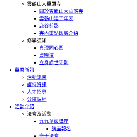
雲鶴山大華嚴寺
關於雲鶴山大華嚴寺
雲鶴山建寺年表
鹿谷剪影
寺內重點區域介紹
修學須知
真理同心圓
資糧道
立身處世守則
華嚴新訊
活動訊息
護持資訊
人才招募
分院課程
活動介紹
法會及活動
九九華嚴講座
講座報名
齋天法會