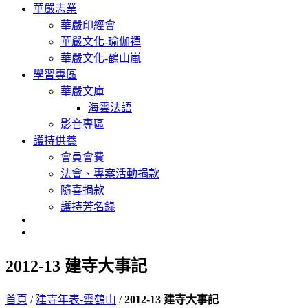
華嚴志業
華嚴印經會
華嚴文化-瑜伽禪
華嚴文化-鶴山嵐
學習專區
華嚴文庫
海雲法語
影音專區
護持供養
會員會費
法會、專案活動捐款
隨喜捐款
護持芳名錄
2012-13 建寺大事記
首頁
/
建寺年表-雲鶴山
/
2012-13 建寺大事記