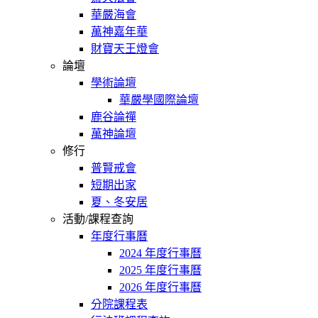
華嚴海會
萬神嘉年華
財寶天王燈會
論壇
學術論壇
華嚴學國際論壇
鹿谷論禪
萬神論壇
修行
普賢戒會
短期出家
夏、冬安居
活動/課程查詢
年度行事曆
2024 年度行事曆
2025 年度行事曆
2026 年度行事曆
分院課程表