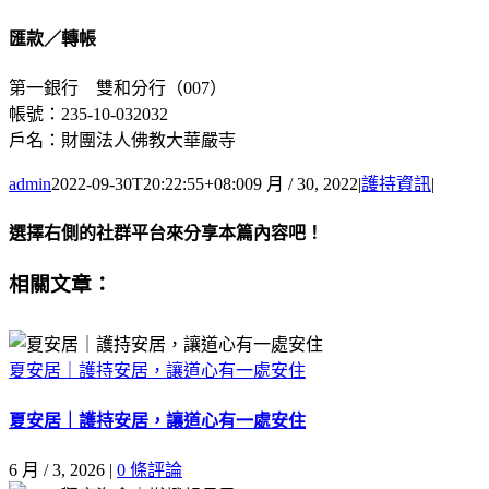
匯款／轉帳
第一銀行 雙和分行（007）
帳號：235-10-032032
戶名：財團法人佛教大華嚴寺
admin
2022-09-30T20:22:55+08:00
9 月 / 30, 2022
|
護持資訊
|
選擇右側的社群平台來分享本篇內容吧！
Facebook
X
Email:
相關文章：
夏安居｜護持安居，讓道心有一處安住
夏安居｜護持安居，讓道心有一處安住
6 月 / 3, 2026
|
0 條評論