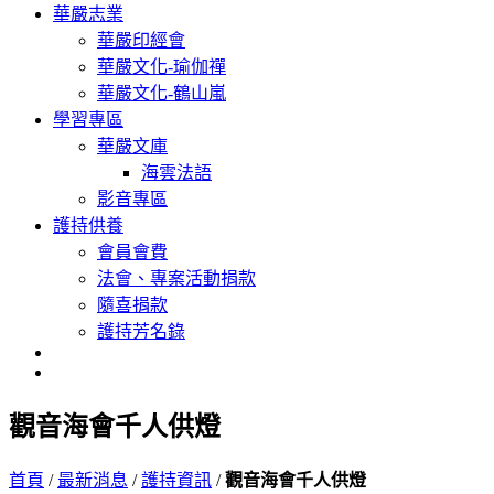
華嚴志業
華嚴印經會
華嚴文化-瑜伽禪
華嚴文化-鶴山嵐
學習專區
華嚴文庫
海雲法語
影音專區
護持供養
會員會費
法會、專案活動捐款
隨喜捐款
護持芳名錄
觀音海會千人供燈
首頁
/
最新消息
/
護持資訊
/
觀音海會千人供燈