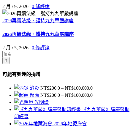
2 月 / 9, 2026
|
0 條評論
2026再續法緣．護持九九華嚴講座
2026再續法緣．護持九九華嚴講座
2 月 / 5, 2026
|
0 條評論
搜
索
結
可能有興趣的捐贈
果：
價
消災
NT$
200.0
–
NT$
100,000.0
格
價
超薦
NT$
200.0
–
NT$
100,000.0
範
格
光明燈
圍：
範
《九九華嚴》講座暨助
NT$200.0
圍：
印經書
到
NT$200.0
2026年地藏海會
NT$100,000.0
到