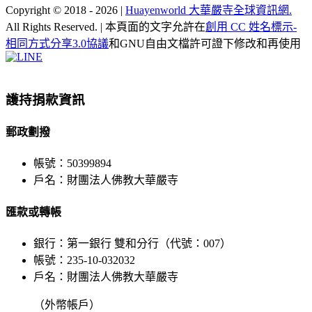
Copyright © 2018 -
2026 |
Huayenworld 大華嚴寺全球資訊網.
All Rights Reserved. | 本頁面的文字允許在
創用 CC 姓名標示-
相同方式分享3.0協議
和GNU自由文檔許可證下修改和再使用
Facebook
X
WeChat
YouTube
LINE
Toggle
Sliding
Bar
護持捐款資訊
Area
郵政劃撥
帳號：50399894
戶名：財團法人佛教大華嚴寺
匯款或轉帳
銀行：第一銀行 雙和分行（代號：007）
帳號：235-10-032032
戶名：財團法人佛教大華嚴寺
（外幣帳戶）