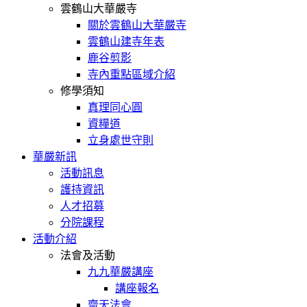
雲鶴山大華嚴寺
關於雲鶴山大華嚴寺
雲鶴山建寺年表
鹿谷剪影
寺內重點區域介紹
修學須知
真理同心圓
資糧道
立身處世守則
華嚴新訊
活動訊息
護持資訊
人才招募
分院課程
活動介紹
法會及活動
九九華嚴講座
講座報名
齋天法會