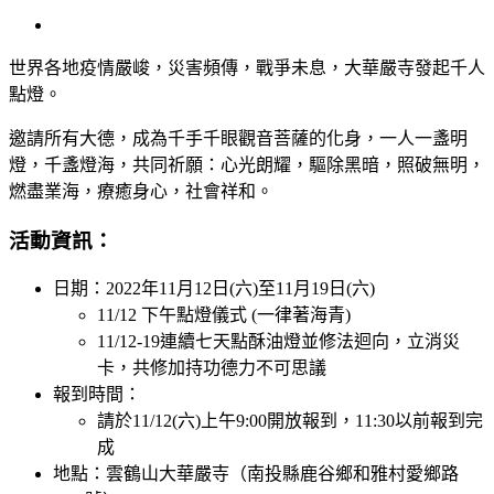
View
Larger
Image
世界各地疫情嚴峻，災害頻傳，戰爭未息，大華嚴寺發起千人
點燈。
邀請所有大德，成為千手千眼觀音菩薩的化身，一人一盞明
燈，千盞燈海，共同祈願：心光朗耀，驅除黑暗，照破無明，
燃盡業海，療癒身心，社會祥和。
活動資訊：
日期：2022年11月12日(六)至11月19日(六)
11/12 下午點燈儀式 (一律著海青)
11/12-19連續七天點酥油燈並修法迴向，立消災
卡，共修加持功德力不可思議
報到時間：
請於11/12(六)上午9:00開放報到，11:30以前報到完
成
地點：雲鶴山大華嚴寺（南投縣鹿谷鄉和雅村愛鄉路