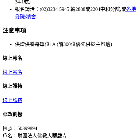
34-1號）
報名請洽：(02)3234-5945 轉2888或2204中和分院,或
各地
分院/精舍
注意事項
供燈供養每單位1A (前300位優先供於主燈壇)
線上報名
線上報名
線上護持
線上護持
郵政劃撥
帳號：50399894
戶名：財團法人佛教大華嚴寺