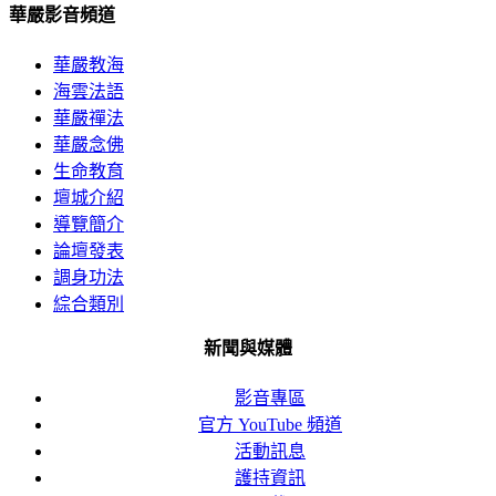
NT$100,000.0
華嚴影音頻道
華嚴教海
海雲法語
華嚴禪法
華嚴念佛
生命教育
壇城介紹
導覽簡介
論壇發表
調身功法
綜合類別
新聞與媒體
影音專區
官方 YouTube 頻道
活動訊息
護持資訊