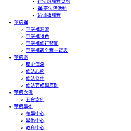
行法班課程查詢
禪/密法院活動
瑜伽禪課程
華嚴禪
華嚴禪源流
華嚴禪特色
華嚴禪修行藍圖
華嚴禪觀全程一覽表
華嚴密
歷史傳承
修法心態
修法條件
修法要領與原則
華嚴念佛
五會念佛
華嚴學術
義學中心
學術中心
教育中心