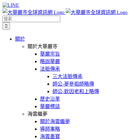
Skip
Facebook
X
WeChat
YouTube
LINE
to
content
搜
索
結
關於
果：
關於大華嚴寺
華嚴宗旨
略說華嚴
法脈傳承
三大法脈傳承
師公-夢參祖師略傳
師公-欽因老和上略傳
歷史沿革
華嚴標誌
海雲繼夢
關於海雲繼夢
導師事略
海雲墨寶