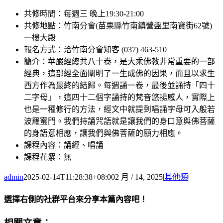
共修時間：每週三 晚上19:30-21:00
共修地點：竹南分會(苗栗縣竹南鎮營盤里南寶街62號)
一樓大殿
報名方式：洽竹南分會知客 (037) 463-510
簡介：華嚴經總共八十卷，是大乘佛教非常重要的一部
經典，這部經全面闡明了一生成佛的因果，而且以求生
西方作為最終的結歸。每週誦一卷，最後並誦持「四十
二字母」，這四十二個字誦持的梵音悠揚感人，實際上
也是一種修行的方法，經文中就提到唱誦字母可入般若
波羅蜜門。我們持誦咒語就是讓我們的身口意與佛菩薩
的身語意相應，讓我們與佛菩薩的願力相應。
課程內容：誦經、唱誦
課程花絮：無
admin
2025-02-14T11:28:38+08:00
2 月 / 14, 2025
|
其他類
|
選擇右側的社群平台來分享本篇內容吧！
Facebook
X
Email:
相關文章：