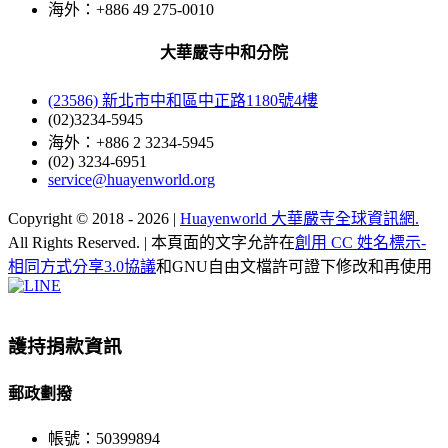
海外：+886 49 275-0010
大華嚴寺中和分院
(23586) 新北市中和區中正路1180號4樓
(02)3234-5945
海外：+886 2 3234-5945
(02) 3234-6951
service@huayenworld.org
Copyright © 2018 -
2026 |
Huayenworld 大華嚴寺全球資訊網.
All Rights Reserved. | 本頁面的文字允許在
創用 CC 姓名標示-
相同方式分享3.0協議
和GNU自由文檔許可證下修改和再使用
Facebook
X
WeChat
YouTube
LINE
Toggle
Sliding
Bar
護持捐款資訊
Area
郵政劃撥
帳號：50399894