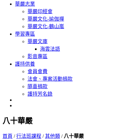
華嚴志業
華嚴印經會
華嚴文化-瑜伽禪
華嚴文化-鶴山嵐
學習專區
華嚴文庫
海雲法語
影音專區
護持供養
會員會費
法會、專案活動捐款
隨喜捐款
護持芳名錄
八十華嚴
首頁
/
行法班課程
/
其他類
/
八十華嚴