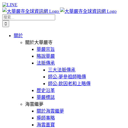
Skip
Facebook
X
WeChat
YouTube
LINE
to
content
搜
索
結
關於
果：
關於大華嚴寺
華嚴宗旨
略說華嚴
法脈傳承
三大法脈傳承
師公-夢參祖師略傳
師公-欽因老和上略傳
歷史沿革
華嚴標誌
海雲繼夢
關於海雲繼夢
導師事略
海雲墨寶