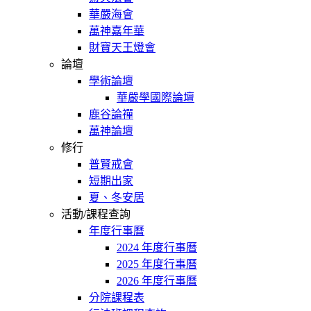
華嚴海會
萬神嘉年華
財寶天王燈會
論壇
學術論壇
華嚴學國際論壇
鹿谷論禪
萬神論壇
修行
普賢戒會
短期出家
夏、冬安居
活動/課程查詢
年度行事曆
2024 年度行事曆
2025 年度行事曆
2026 年度行事曆
分院課程表