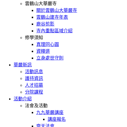
雲鶴山大華嚴寺
關於雲鶴山大華嚴寺
雲鶴山建寺年表
鹿谷剪影
寺內重點區域介紹
修學須知
真理同心圓
資糧道
立身處世守則
華嚴新訊
活動訊息
護持資訊
人才招募
分院課程
活動介紹
法會及活動
九九華嚴講座
講座報名
齋天法會