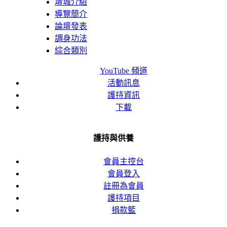
壇城介紹
導覽簡介
論壇發表
調身功法
綜合類別
YouTube 頻道
活動訊息
護持資訊
下載
護持與供養
會員主控台
會員登入
註冊為會員
護持項目
捐款籃