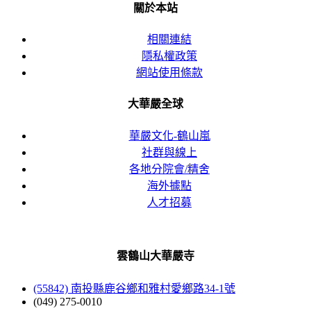
關於本站
相關連結
隱私權政策
網站使用條款
大華嚴全球
華嚴文化-鶴山嵐
社群與線上
各地分院會/精舍
海外據點
人才招募
雲鶴山大華嚴寺
(55842) 南投縣鹿谷鄉和雅村愛鄉路34-1號
(049) 275-0010