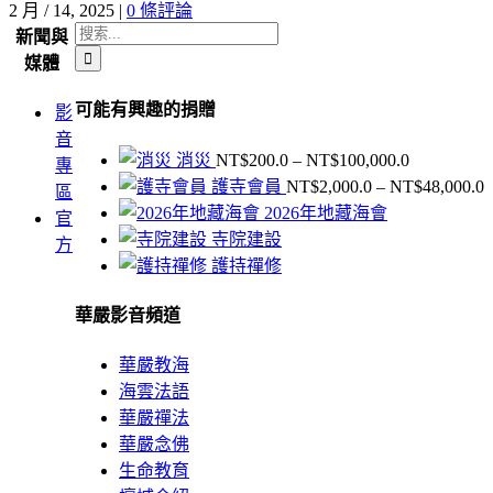
2 月 / 14, 2025
|
0 條評論
搜
新聞與
索
媒體
結
可能有興趣的捐贈
影
果：
音
價
消災
NT$
200.0
–
NT$
100,000.0
專
格
護寺會員
NT$
2,000.0
–
NT$
48,000.0
區
範
2026年地藏海會
官
圍：
寺院建設
方
NT$200.0
護持禪修
到
N
NT$100,00
華嚴影音頻道
N
華嚴教海
海雲法語
華嚴禪法
華嚴念佛
生命教育