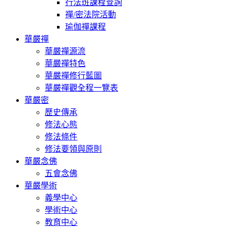
行法班課程查詢
禪/密法院活動
瑜伽禪課程
華嚴禪
華嚴禪源流
華嚴禪特色
華嚴禪修行藍圖
華嚴禪觀全程一覽表
華嚴密
歷史傳承
修法心態
修法條件
修法要領與原則
華嚴念佛
五會念佛
華嚴學術
義學中心
學術中心
教育中心