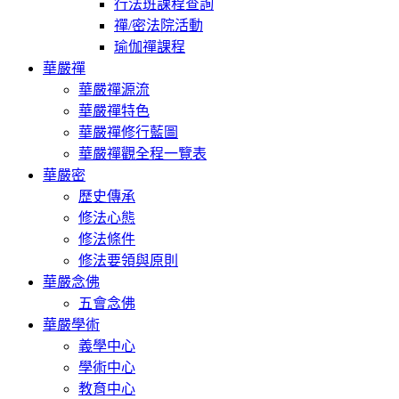
行法班課程查詢
禪/密法院活動
瑜伽禪課程
華嚴禪
華嚴禪源流
華嚴禪特色
華嚴禪修行藍圖
華嚴禪觀全程一覽表
華嚴密
歷史傳承
修法心態
修法條件
修法要領與原則
華嚴念佛
五會念佛
華嚴學術
義學中心
學術中心
教育中心