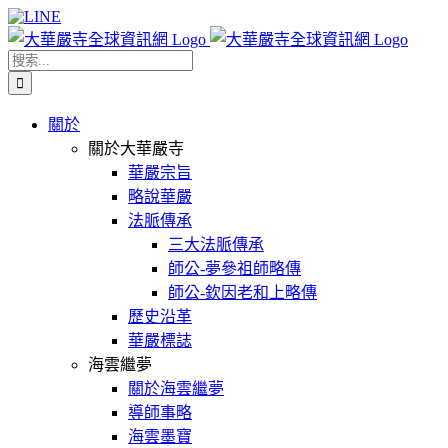
Skip
Facebook
X
WeChat
YouTube
LINE
to
content
搜
索
結
關於
果：
關於大華嚴寺
華嚴宗旨
略說華嚴
法脈傳承
三大法脈傳承
師公-夢參祖師略傳
師公-欽因老和上略傳
歷史沿革
華嚴標誌
海雲繼夢
關於海雲繼夢
導師事略
海雲墨寶