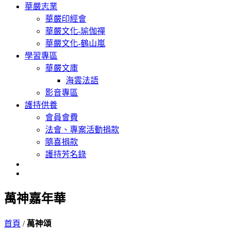
華嚴志業
華嚴印經會
華嚴文化-瑜伽禪
華嚴文化-鶴山嵐
學習專區
華嚴文庫
海雲法語
影音專區
護持供養
會員會費
法會、專案活動捐款
隨喜捐款
護持芳名錄
萬神嘉年華
首頁
/
萬神頌