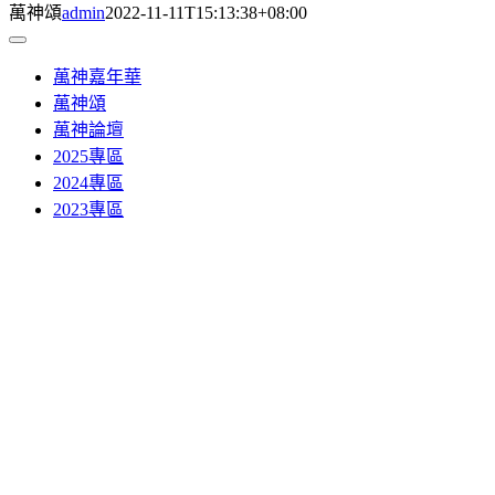
萬神頌
admin
2022-11-11T15:13:38+08:00
Toggle
Navigation
萬神嘉年華
萬神頌
萬神論壇
2025專區
2024專區
2023專區
世界有座萬神山 ， 人們蓋了萬神殿
衆生朝拜神賜福 ， 人人淨化靈性豐
萬神齊聚在一堂 ， 共策人間和平事
欲令世間好時年 ， 協和萬邦兆太平
風調雨順民安樂 ， 五穀豐登慶太和
無有諍訟是非事 ， 國泰民安慶祥和
唯有安祥利樂音 ， 無災無難到天邊
人間同頌太和詩 ， 萬神祝禱保令時