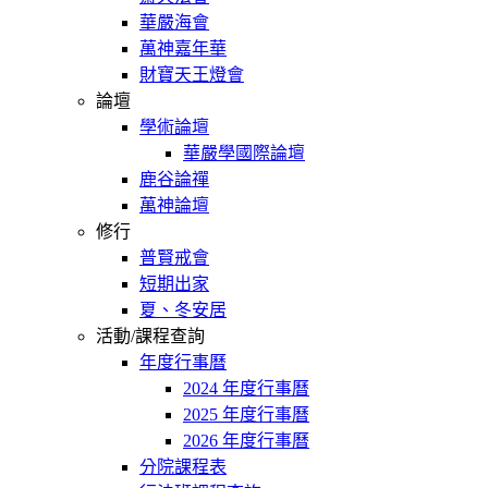
華嚴海會
萬神嘉年華
財寶天王燈會
論壇
學術論壇
華嚴學國際論壇
鹿谷論禪
萬神論壇
修行
普賢戒會
短期出家
夏、冬安居
活動/課程查詢
年度行事曆
2024 年度行事曆
2025 年度行事曆
2026 年度行事曆
分院課程表