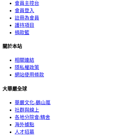
會員主控台
會員登入
註冊為會員
護持項目
捐款籃
關於本站
相關連結
隱私權政策
網站使用條款
大華嚴全球
華嚴文化-鶴山嵐
社群與線上
各地分院會/精舍
海外據點
人才招募