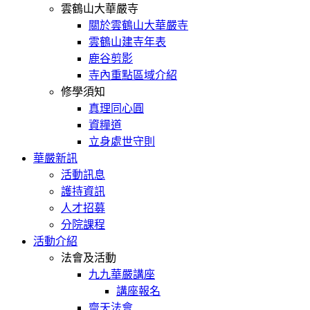
雲鶴山大華嚴寺
關於雲鶴山大華嚴寺
雲鶴山建寺年表
鹿谷剪影
寺內重點區域介紹
修學須知
真理同心圓
資糧道
立身處世守則
華嚴新訊
活動訊息
護持資訊
人才招募
分院課程
活動介紹
法會及活動
九九華嚴講座
講座報名
齋天法會