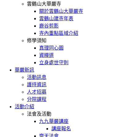
雲鶴山大華嚴寺
關於雲鶴山大華嚴寺
雲鶴山建寺年表
鹿谷剪影
寺內重點區域介紹
修學須知
真理同心圓
資糧道
立身處世守則
華嚴新訊
活動訊息
護持資訊
人才招募
分院課程
活動介紹
法會及活動
九九華嚴講座
講座報名
齋天法會