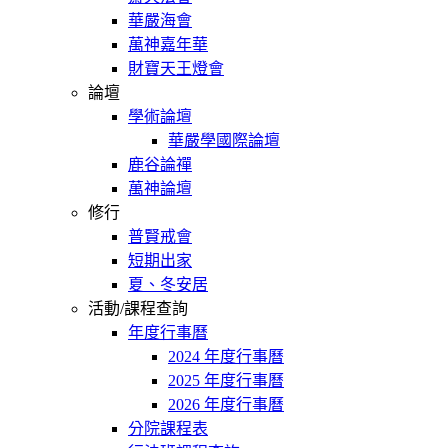
華嚴海會
萬神嘉年華
財寶天王燈會
論壇
學術論壇
華嚴學國際論壇
鹿谷論禪
萬神論壇
修行
普賢戒會
短期出家
夏、冬安居
活動/課程查詢
年度行事曆
2024 年度行事曆
2025 年度行事曆
2026 年度行事曆
分院課程表