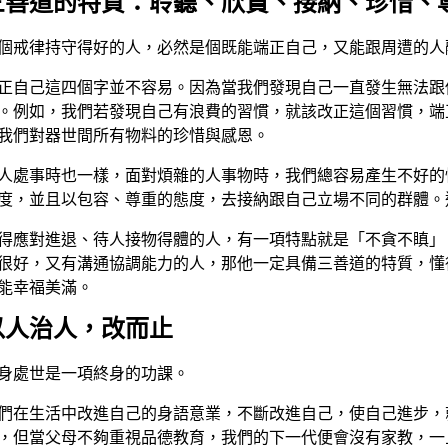
三善道的特質：聆聽、欣賞、接納、珍惜、
個戒律持守得好的人，必然是個既能端正自己，又能跟周遭的人
正自己這四個字並不容易。因為當我們發現自己一直發生無法跟
。例如，我們若發現自己有浪費的習慣，就該改正這個習慣，端
我們對器世間所有物料的珍惜與感恩。
人處事時也一樣，面對煩雜的人事物時，我們總容易產生不好的
度，並且以包容、尊重的態度，去接納跟自己立場不同的群體。
得應對進退、待人接物得體的人，有一項特點就是「不貪不瞋」
很好，又有溝通協調能力的人，那他一定具備三善道的特質，懂
能幸福美滿。
以人治人，改而止
身處世是一項終身的功課。
們在生活中改進自己的身語意業，不斷改進自己，使自己進步，
，但當父母不夠重視品德教育，我們的下一代便會沒有家教，一