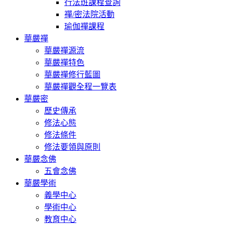
行法班課程查詢
禪/密法院活動
瑜伽禪課程
華嚴禪
華嚴禪源流
華嚴禪特色
華嚴禪修行藍圖
華嚴禪觀全程一覽表
華嚴密
歷史傳承
修法心態
修法條件
修法要領與原則
華嚴念佛
五會念佛
華嚴學術
義學中心
學術中心
教育中心