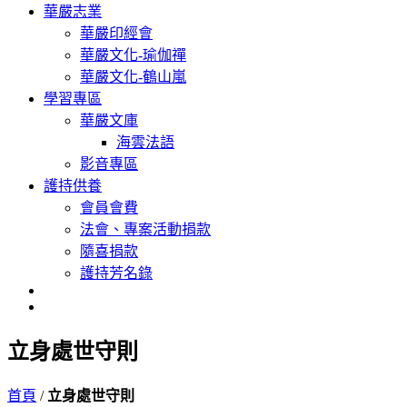
華嚴志業
華嚴印經會
華嚴文化-瑜伽禪
華嚴文化-鶴山嵐
學習專區
華嚴文庫
海雲法語
影音專區
護持供養
會員會費
法會、專案活動捐款
隨喜捐款
護持芳名錄
立身處世守則
首頁
/
立身處世守則