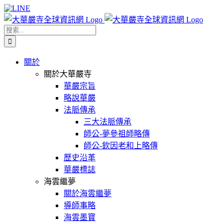
Skip
Facebook
X
WeChat
YouTube
LINE
to
content
搜
索
結
關於
果：
關於大華嚴寺
華嚴宗旨
略說華嚴
法脈傳承
三大法脈傳承
師公-夢參祖師略傳
師公-欽因老和上略傳
歷史沿革
華嚴標誌
海雲繼夢
關於海雲繼夢
導師事略
海雲墨寶