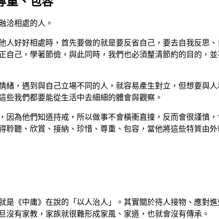
尊重、包容
融洽相處的人。
他人好好相處時，首先要做的就是要反省自己，要去自我反思、
正自己，學著節儉，與此同時，我們也必須釐清節約的目的，並
情緒，遇到與自己立場不同的人，就容易產生對立，但想要與人
這些我們都要能從生活中去細細的體會與觀察。
，因為他們知道持戒，所以做事不會橫衝直撞，反而會很謹慎，
得聆聽、欣賞、接納、珍惜、尊重、包容，當他將這些特質由外
就是《中庸》在說的「以人治人」。其實關於待人接物、應對進
旦沒有家教，家族就很難形成家風、家道，也就會沒有傳承。