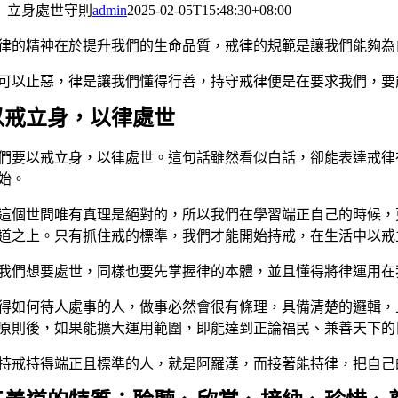
立身處世守則
admin
2025-02-05T15:48:30+08:00
律的精神在於提升我們的生命品質，戒律的規範是讓我們能夠為
可以止惡，律是讓我們懂得行善，持守戒律便是在要求我們，要
以戒立身，以律處世
們要以戒立身，以律處世。這句話雖然看似白話，卻能表達戒律
始。
這個世間唯有真理是絕對的，所以我們在學習端正自己的時候，
道之上。只有抓住戒的標準，我們才能開始持戒，在生活中以戒
我們想要處世，同樣也要先掌握律的本體，並且懂得將律運用在
得如何待人處事的人，做事必然會很有條理，具備清楚的邏輯，
原則後，如果能擴大運用範圍，即能達到正論福民、兼善天下的
持戒持得端正且標準的人，就是阿羅漢，而接著能持律，把自己