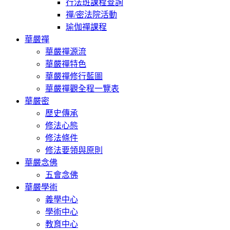
行法班課程查詢
禪/密法院活動
瑜伽禪課程
華嚴禪
華嚴禪源流
華嚴禪特色
華嚴禪修行藍圖
華嚴禪觀全程一覽表
華嚴密
歷史傳承
修法心態
修法條件
修法要領與原則
華嚴念佛
五會念佛
華嚴學術
義學中心
學術中心
教育中心