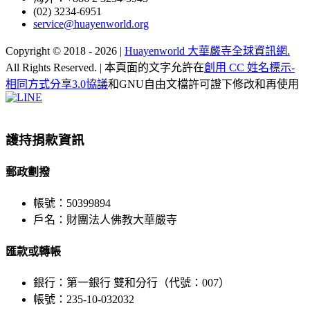
(02) 3234-6951
service@huayenworld.org
Copyright © 2018 -
2026 |
Huayenworld 大華嚴寺全球資訊網.
All Rights Reserved. | 本頁面的文字允許在
創用 CC 姓名標示-
相同方式分享3.0協議
和GNU自由文檔許可證下修改和再使用
Facebook
X
WeChat
YouTube
LINE
Toggle
Sliding
Bar
護持捐款資訊
Area
郵政劃撥
帳號：50399894
戶名：財團法人佛教大華嚴寺
匯款或轉帳
銀行：第一銀行 雙和分行（代號：007）
帳號：235-10-032032