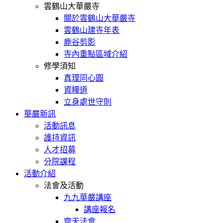
雲鶴山大華嚴寺
關於雲鶴山大華嚴寺
雲鶴山建寺年表
鹿谷剪影
寺內重點區域介紹
修學須知
真理同心圓
資糧道
立身處世守則
華嚴新訊
活動訊息
護持資訊
人才招募
分院課程
活動介紹
法會及活動
九九華嚴講座
講座報名
齋天法會