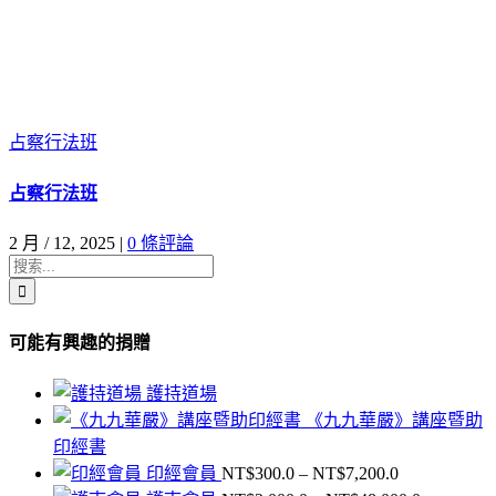
占察行法班
占察行法班
2 月 / 12, 2025
|
0 條評論
搜
索
結
可能有興趣的捐贈
果：
護持道場
《九九華嚴》講座暨助
印經書
價
印經會員
NT$
300.0
–
NT$
7,200.0