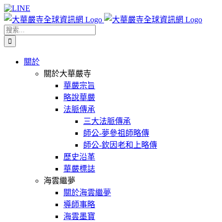
Skip
Facebook
X
WeChat
YouTube
LINE
to
content
搜
索
結
關於
果：
關於大華嚴寺
華嚴宗旨
略說華嚴
法脈傳承
三大法脈傳承
師公-夢參祖師略傳
師公-欽因老和上略傳
歷史沿革
華嚴標誌
海雲繼夢
關於海雲繼夢
導師事略
海雲墨寶