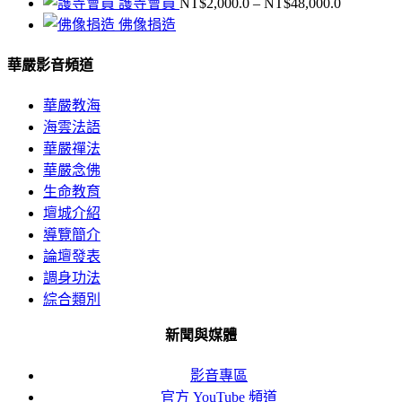
格
價
護寺會員
NT$
2,000.0
–
NT$
48,000.0
範
格
佛像捐造
圍：
範
NT$300.0
華嚴影音頻道
圍：
到
NT$2,000
NT$7,200.0
到
華嚴教海
NT$48,00
海雲法語
華嚴禪法
華嚴念佛
生命教育
壇城介紹
導覽簡介
論壇發表
調身功法
綜合類別
新聞與媒體
影音專區
官方 YouTube 頻道