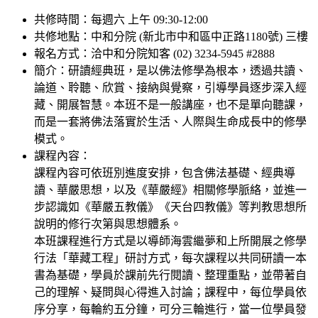
共修時間：每週六 上午 09:30-12:00
共修地點：中和分院 (新北市中和區中正路1180號) 三樓
報名方式：洽中和分院知客 (02) 3234-5945 #2888
簡介：研讀經典班，是以佛法修學為根本，透過共讀、
論道、聆聽、欣賞、接納與覺察，引導學員逐步深入經
藏、開展智慧。本班不是一般講座，也不是單向聽課，
而是一套將佛法落實於生活、人際與生命成長中的修學
模式。
課程內容：
課程內容可依班別進度安排，包含佛法基礎、經典導
讀、華嚴思想，以及《華嚴經》相關修學脈絡，並進一
步認識如《華嚴五教儀》《天台四教儀》等判教思想所
說明的修行次第與思想體系。
本班課程進行方式是以導師海雲繼夢和上所開展之修學
行法「華藏工程」研討方式，每次課程以共同研讀一本
書為基礎，學員於課前先行閱讀、整理重點，並帶著自
己的理解、疑問與心得進入討論；課程中，每位學員依
序分享，每輪約五分鐘，可分三輪進行，當一位學員發