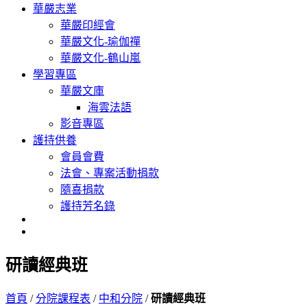
華嚴志業
華嚴印經會
華嚴文化-瑜伽禪
華嚴文化-鶴山嵐
學習專區
華嚴文庫
海雲法語
影音專區
護持供養
會員會費
法會、專案活動捐款
隨喜捐款
護持芳名錄
研讀經典班
首頁
/
分院課程表
/
中和分院
/
研讀經典班