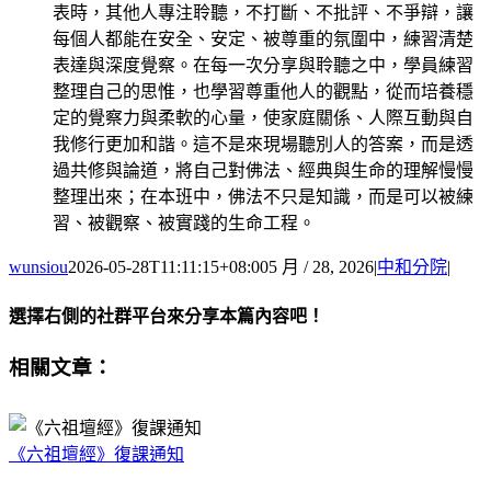
表時，其他人專注聆聽，不打斷、不批評、不爭辯，讓
每個人都能在安全、安定、被尊重的氛圍中，練習清楚
表達與深度覺察。在每一次分享與聆聽之中，學員練習
整理自己的思惟，也學習尊重他人的觀點，從而培養穩
定的覺察力與柔軟的心量，使家庭關係、人際互動與自
我修行更加和諧。這不是來現場聽別人的答案，而是透
過共修與論道，將自己對佛法、經典與生命的理解慢慢
整理出來；在本班中，佛法不只是知識，而是可以被練
習、被觀察、被實踐的生命工程。
wunsiou
2026-05-28T11:11:15+08:00
5 月 / 28, 2026
|
中和分院
|
選擇右側的社群平台來分享本篇內容吧！
Facebook
X
Email:
相關文章：
《六祖壇經》復課通知