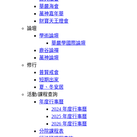
華嚴海會
萬神嘉年華
財寶天王燈會
論壇
學術論壇
華嚴學國際論壇
鹿谷論禪
萬神論壇
修行
普賢戒會
短期出家
夏、冬安居
活動/課程查詢
年度行事曆
2024 年度行事曆
2025 年度行事曆
2026 年度行事曆
分院課程表