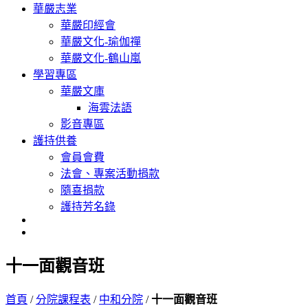
華嚴志業
華嚴印經會
華嚴文化-瑜伽禪
華嚴文化-鶴山嵐
學習專區
華嚴文庫
海雲法語
影音專區
護持供養
會員會費
法會、專案活動捐款
隨喜捐款
護持芳名錄
十一面觀音班
首頁
/
分院課程表
/
中和分院
/
十一面觀音班