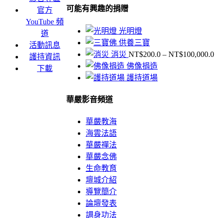
可能有興趣的捐贈
官方
果：
YouTube 頻
光明燈
道
供養三寶
活動訊息
消災
NT$
200.0
–
NT$
100,000.0
護持資訊
佛像捐造
下載
護持道場
N
華嚴影音頻道
N
華嚴教海
海雲法語
華嚴禪法
華嚴念佛
生命教育
壇城介紹
導覽簡介
論壇發表
調身功法