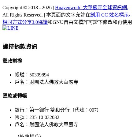
Copyright © 2018 -
2026 |
Huayenworld 大華嚴寺全球資訊網.
All Rights Reserved. | 本頁面的文字允許在
創用 CC 姓名標示-
相同方式分享3.0協議
和GNU自由文檔許可證下修改和再使用
Facebook
X
WeChat
YouTube
LINE
Toggle
Sliding
Bar
護持捐款資訊
Area
郵政劃撥
帳號：50399894
戶名：財團法人佛教大華嚴寺
匯款或轉帳
銀行：第一銀行 雙和分行（代號：007）
帳號：235-10-032032
戶名：財團法人佛教大華嚴寺
（外幣帳戶）