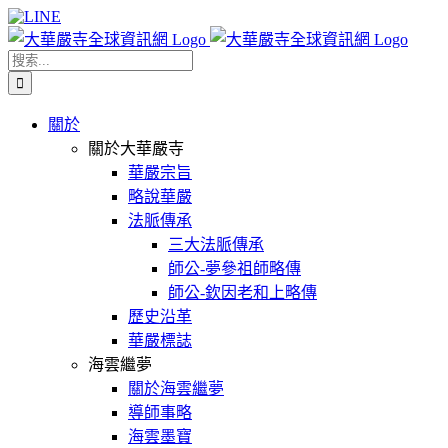
Skip
Facebook
X
WeChat
YouTube
LINE
to
content
搜
索
結
關於
果：
關於大華嚴寺
華嚴宗旨
略說華嚴
法脈傳承
三大法脈傳承
師公-夢參祖師略傳
師公-欽因老和上略傳
歷史沿革
華嚴標誌
海雲繼夢
關於海雲繼夢
導師事略
海雲墨寶