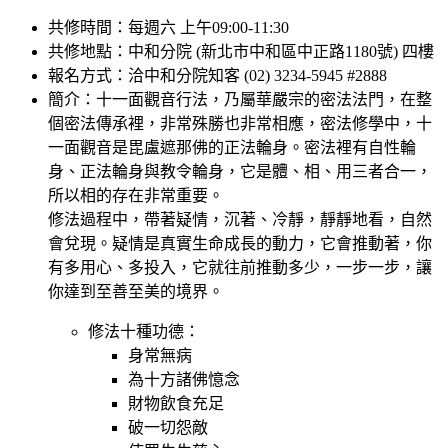
共修時間：每週六 上午09:00-11:30
共修地點：中和分院 (新北市中和區中正路1180號) 四樓
報名方式：洽中和分院知客 (02) 3234-5945 #2888
簡介：十一面觀音行法，乃屬華嚴宗的密法法門，在整
個密法傳承裡，非常殊勝也非常相應，密法修學中，十
一面觀音是毘盧遮那佛的正法輪身。密法裡有自性輪
身、正法輪身與教令輪身，它是體、相、用三者合一，
所以相的存在非常重要。
修法過程中，帶著疑情，沉著、冷靜，靜靜地看，自然
會兌現。疑情是真實生命成長的動力，它會推動著，你
有多用心、多投入，它就往前推動多少，一步一步，讓
你達到至善至美的境界。
修法十種功德：
身常無病
為十方諸佛憶念
財物飲食充足
破一切怨敵