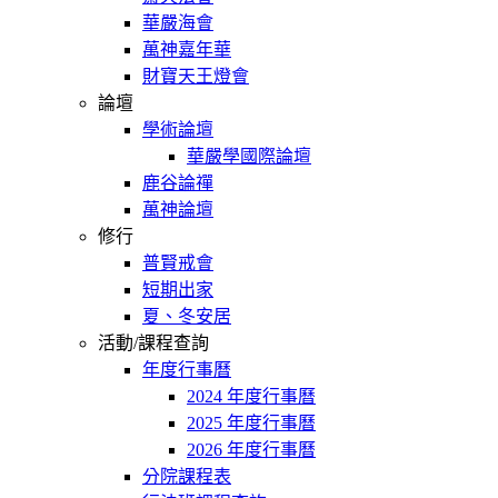
華嚴海會
萬神嘉年華
財寶天王燈會
論壇
學術論壇
華嚴學國際論壇
鹿谷論禪
萬神論壇
修行
普賢戒會
短期出家
夏、冬安居
活動/課程查詢
年度行事曆
2024 年度行事曆
2025 年度行事曆
2026 年度行事曆
分院課程表