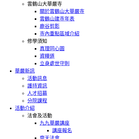
雲鶴山大華嚴寺
關於雲鶴山大華嚴寺
雲鶴山建寺年表
鹿谷剪影
寺內重點區域介紹
修學須知
真理同心圓
資糧道
立身處世守則
華嚴新訊
活動訊息
護持資訊
人才招募
分院課程
活動介紹
法會及活動
九九華嚴講座
講座報名
齋天法會