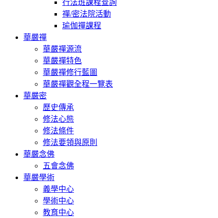
行法班課程查詢
禪/密法院活動
瑜伽禪課程
華嚴禪
華嚴禪源流
華嚴禪特色
華嚴禪修行藍圖
華嚴禪觀全程一覽表
華嚴密
歷史傳承
修法心態
修法條件
修法要領與原則
華嚴念佛
五會念佛
華嚴學術
義學中心
學術中心
教育中心