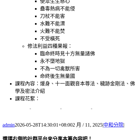
使眾生生慈心
蠱毒熱病不能侵
刀杖不能害
水難不能漂
火難不能焚
不受橫死
修法利益四種果報：
臨命終時見十方無量諸佛
永不墮地獄
不為一切禽獸所害
命終後生無量國
課程內容：煖身、十一面觀音本尊法、穢跡金剛法、佛
學及密法介紹
課程花絮：
admin
2026-05-28T14:30:01+08:00
2 月 / 11, 2025
|
中和分院
|
選擇右側的社群平台來分享本篇內容吧！