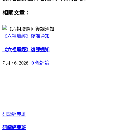
Facebook
X
Email:
相關文章：
《六祖壇經》復課通知
《六祖壇經》復課通知
7 月 / 6, 2026
|
0 條評論
研讀經典班
研讀經典班