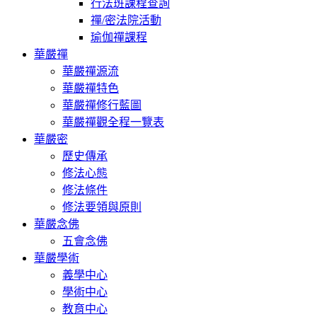
行法班課程查詢
禪/密法院活動
瑜伽禪課程
華嚴禪
華嚴禪源流
華嚴禪特色
華嚴禪修行藍圖
華嚴禪觀全程一覽表
華嚴密
歷史傳承
修法心態
修法條件
修法要領與原則
華嚴念佛
五會念佛
華嚴學術
義學中心
學術中心
教育中心