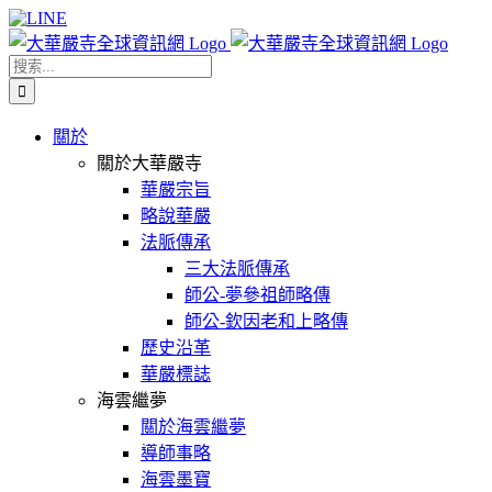
Skip
Facebook
X
WeChat
YouTube
LINE
to
content
搜
索
結
關於
果：
關於大華嚴寺
華嚴宗旨
略說華嚴
法脈傳承
三大法脈傳承
師公-夢參祖師略傳
師公-欽因老和上略傳
歷史沿革
華嚴標誌
海雲繼夢
關於海雲繼夢
導師事略
海雲墨寶