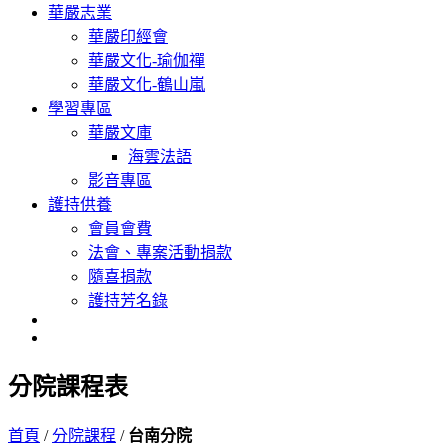
華嚴志業
華嚴印經會
華嚴文化-瑜伽禪
華嚴文化-鶴山嵐
學習專區
華嚴文庫
海雲法語
影音專區
護持供養
會員會費
法會、專案活動捐款
隨喜捐款
護持芳名錄
分院課程表
首頁
/
分院課程
/
台南分院