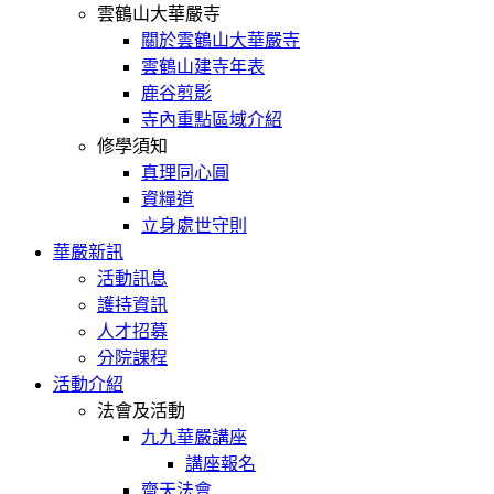
雲鶴山大華嚴寺
關於雲鶴山大華嚴寺
雲鶴山建寺年表
鹿谷剪影
寺內重點區域介紹
修學須知
真理同心圓
資糧道
立身處世守則
華嚴新訊
活動訊息
護持資訊
人才招募
分院課程
活動介紹
法會及活動
九九華嚴講座
講座報名
齋天法會