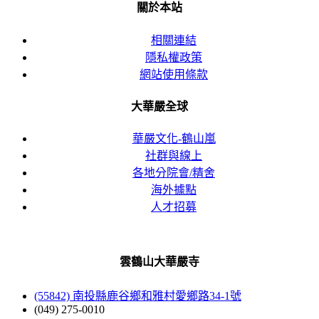
關於本站
相關連結
隱私權政策
網站使用條款
大華嚴全球
華嚴文化-鶴山嵐
社群與線上
各地分院會/精舍
海外據點
人才招募
雲鶴山大華嚴寺
(55842) 南投縣鹿谷鄉和雅村愛鄉路34-1號
(049) 275-0010