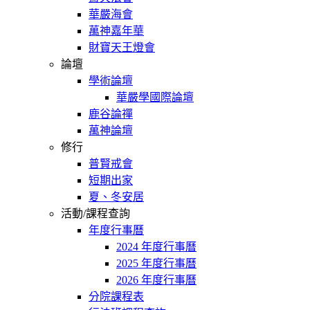
華嚴海會
萬神嘉年華
財寶天王燈會
論壇
學術論壇
華嚴學國際論壇
鹿谷論禪
萬神論壇
修行
普賢戒會
短期出家
夏、冬安居
活動/課程查詢
年度行事曆
2024 年度行事曆
2025 年度行事曆
2026 年度行事曆
分院課程表