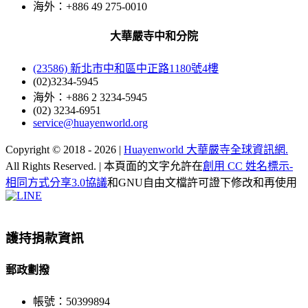
海外：+886 49 275-0010
大華嚴寺中和分院
(23586) 新北市中和區中正路1180號4樓
(02)3234-5945
海外：+886 2 3234-5945
(02) 3234-6951
service@huayenworld.org
Copyright © 2018 -
2026 |
Huayenworld 大華嚴寺全球資訊網.
All Rights Reserved. | 本頁面的文字允許在
創用 CC 姓名標示-
相同方式分享3.0協議
和GNU自由文檔許可證下修改和再使用
Facebook
X
WeChat
YouTube
LINE
Toggle
Sliding
Bar
護持捐款資訊
Area
郵政劃撥
帳號：50399894